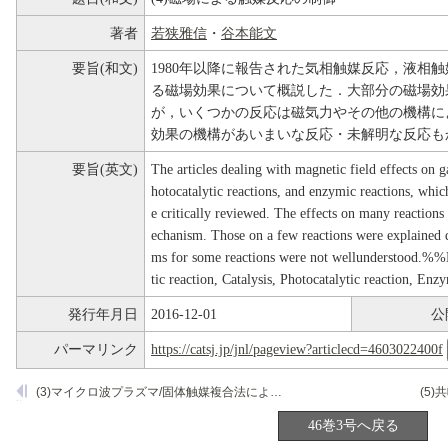
著者
若狭雅信
・
谷本能文
要旨(和文)
1980年以降に報告された気相触媒反応，液相
る磁場効果について概説した．大部分の磁場効
が，いくつかの反応は磁気力やその他の機構に
効果の機構があいまいな反応・未解明な反応も
要旨(英文)
The articles dealing with magnetic field effects on ga
hotocatalytic reactions, and enzymic reactions, whic
e critically reviewed. The effects on many reactions 
echanism. Those on a few reactions were explained 
ms for some reactions were not wellunderstood.%%K
tic reaction, Catalysis, Photocatalytic reaction, Enz
発行年月日
2016-12-01
公
パーマリンク
https://catsj.jp/jnl/pageview?articlecd=4603022400f
(3)マイクロ波プラズマ/固体触媒複合法によるメタンの転換
46巻3号へ戻る