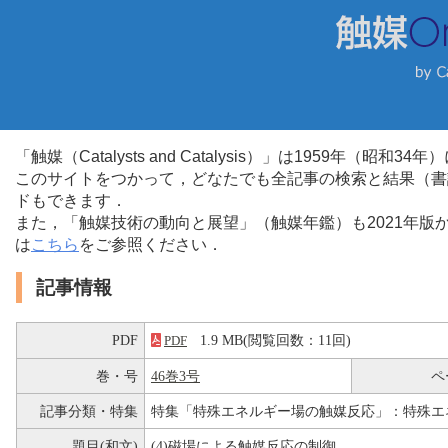
「触媒（Catalysts and Catalysis）」は1959年（昭
このサイトをつかって，どなたでも全記事の検索と結果（書
ドもできます．
また，「触媒技術の動向と展望」（触媒年鑑）も2021年
は
こちら
をご参照ください．
記事情報
PDF
1.9 MB(閲覧回数：11回)
PDF
巻・号
46巻3号
ペ
記事分類・特集
特集「特殊エネルギー場の触媒反応」：特殊エ
題目(和文)
(4)磁場による触媒反応の制御