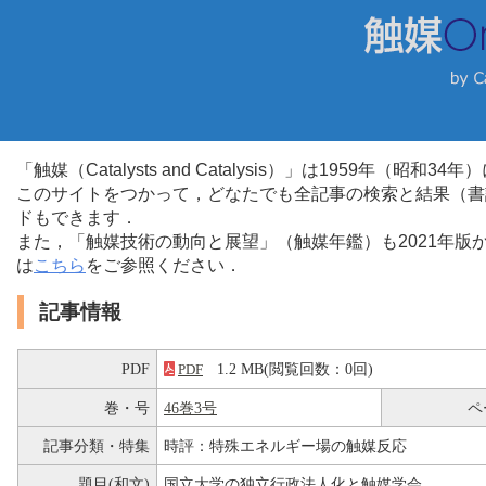
「触媒（Catalysts and Catalysis）」は1959年（昭
このサイトをつかって，どなたでも全記事の検索と結果（書
ドもできます．
また，「触媒技術の動向と展望」（触媒年鑑）も2021年
は
こちら
をご参照ください．
記事情報
PDF
1.2 MB(閲覧回数：0回)
PDF
巻・号
46巻3号
ペ
記事分類・特集
時評：特殊エネルギー場の触媒反応
題目(和文)
国立大学の独立行政法人化と触媒学会