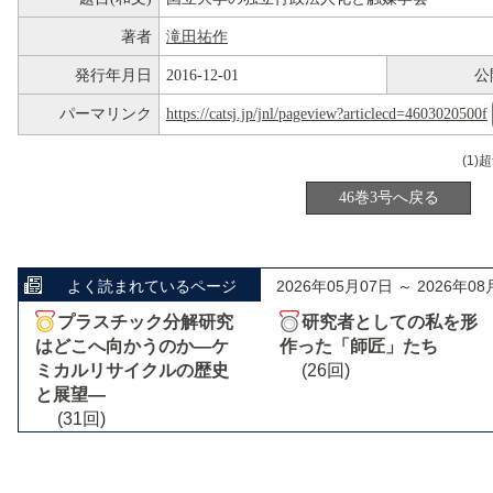
著者
滝田祐作
発行年月日
2016-12-01
公
パーマリンク
https://catsj.jp/jnl/pageview?articlecd=4603020500f
46巻3号へ戻る
よく読まれているページ
2026年05月07日 ～ 2026年08
プラスチック分解研究
研究者としての私を形
はどこへ向かうのか―ケ
作った「師匠」たち
ミカルリサイクルの歴史
(26回)
と展望―
(31回)