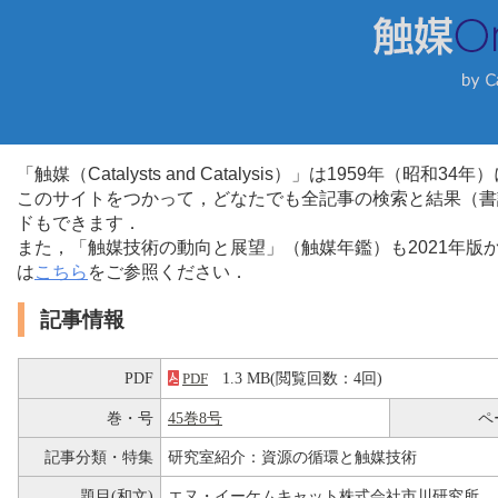
「触媒（Catalysts and Catalysis）」は1959年（昭
このサイトをつかって，どなたでも全記事の検索と結果（書
ドもできます．
また，「触媒技術の動向と展望」（触媒年鑑）も2021年
は
こちら
をご参照ください．
記事情報
PDF
1.3 MB(閲覧回数：4回)
PDF
巻・号
45巻8号
ペ
記事分類・特集
研究室紹介：資源の循環と触媒技術
題目(和文)
エヌ・イーケムキャット株式会社市川研究所