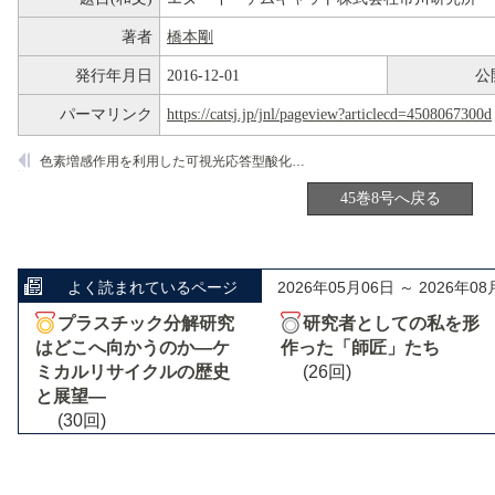
著者
橋本剛
発行年月日
2016-12-01
公
パーマリンク
https://catsj.jp/jnl/pageview?articlecd=4508067300d
色素増感作用を利用した可視光応答型酸化チタン光触媒
45巻8号へ戻る
よく読まれているページ
2026年05月06日 ～ 2026年08
プラスチック分解研究
研究者としての私を形
はどこへ向かうのか―ケ
作った「師匠」たち
ミカルリサイクルの歴史
(26回)
と展望―
(30回)