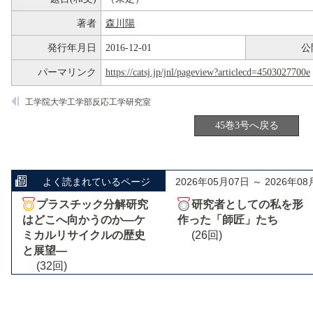
著者
森川陽
発行年月日
2016-12-01
公
パーマリンク
https://catsj.jp/jnl/pageview?articlecd=4503027700e
工学院大学工学部反応工学研究室
45巻3号へ戻る
よく読まれているページ
2026年05月07日 ～ 2026年08
プラスチック分解研究
研究者としての私を形
はどこへ向かうのか―ケ
作った「師匠」たち
ミカルリサイクルの歴史
(26回)
と展望―
(32回)