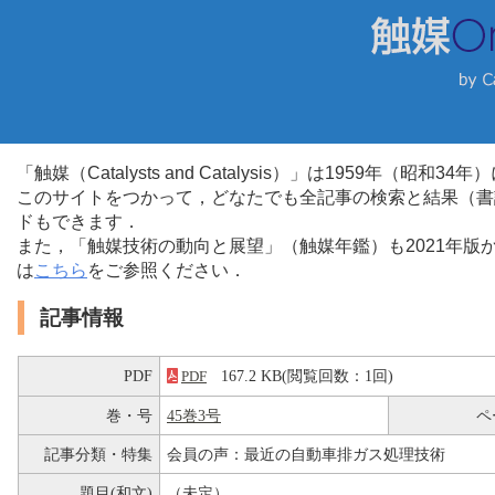
「触媒（Catalysts and Catalysis）」は1959年（昭
このサイトをつかって，どなたでも全記事の検索と結果（書
ドもできます．
また，「触媒技術の動向と展望」（触媒年鑑）も2021年
は
こちら
をご参照ください．
記事情報
PDF
167.2 KB(閲覧回数：1回)
PDF
巻・号
45巻3号
ペ
記事分類・特集
会員の声：最近の自動車排ガス処理技術
題目(和文)
（未定）