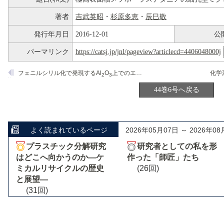
著者
吉武英昭
・
杉原多恵
・
辰巳敬
発行年月日
2016-12-01
公
パーマリンク
https://catsj.jp/jnl/pageview?articlecd=4406048000j
フェニルシリル化で発現するAl
O
上でのエチレン水素化活性
2
3
44巻6号へ戻る
よく読まれているページ
2026年05月07日 ～ 2026年08
プラスチック分解研究
研究者としての私を形
はどこへ向かうのか―ケ
作った「師匠」たち
ミカルリサイクルの歴史
(26回)
と展望―
(31回)