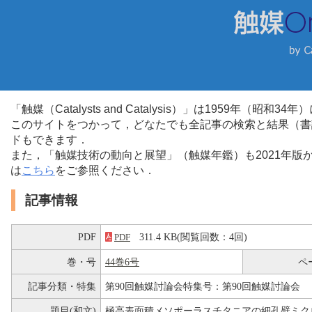
「触媒（Catalysts and Catalysis）」は1959年（昭
このサイトをつかって，どなたでも全記事の検索と結果（書
ドもできます．
また，「触媒技術の動向と展望」（触媒年鑑）も2021年
は
こちら
をご参照ください．
記事情報
PDF
311.4 KB(閲覧回数：4回)
PDF
巻・号
44巻6号
ペ
記事分類・特集
第90回触媒討論会特集号：第90回触媒討論会
題目(和文)
極高表面積メソポーラスチタニアの細孔壁ミク