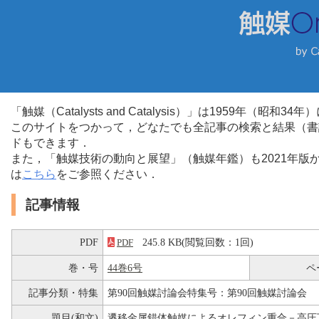
「触媒（Catalysts and Catalysis）」は1959年（昭
このサイトをつかって，どなたでも全記事の検索と結果（書
ドもできます．
また，「触媒技術の動向と展望」（触媒年鑑）も2021年
は
こちら
をご参照ください．
記事情報
PDF
245.8 KB(閲覧回数：1回)
PDF
巻・号
44巻6号
ペ
記事分類・特集
第90回触媒討論会特集号：第90回触媒討論会
題目(和文)
遷移金属錯体触媒によるオレフィン重合－高圧