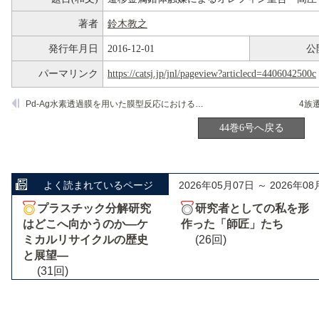
著者
鈴木教之
発行年月日
2016-12-01
公
パーマリンク
https://catsj.jp/jnl/pageview?articlecd=4406042500c
Pd-Ag水素透過膜を用いた膜型反応における水素透過性能とCH4分解活性
44巻6号へ戻る
よく読まれているページ
2026年05月07日 ～ 2026年08
プラスチック分解研究
研究者としての私を形
はどこへ向かうのか―ケ
作った「師匠」たち
ミカルリサイクルの歴史
(26回)
と展望―
(31回)