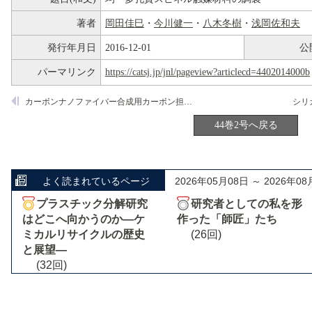
著者
岡田佳巳
・
今川健一
・
八木冬樹
・
浅岡佐和夫
発行年月日
2016-12-01
公
パーマリンク
https://catsj.jp/jnl/pageview?articlecd=4402014000b
カーボンナノファイバー合成用カーボン担持Ni触媒の開発
44巻2号へ戻る
よく読まれているページ
2026年05月08日 ～ 2026年08
プラスチック分解研究
研究者としての私を形
はどこへ向かうのか―ケ
作った「師匠」たち
ミカルリサイクルの歴史
(26回)
と展望―
(32回)