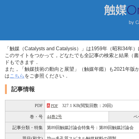
「触媒（Catalysts and Catalysis）」は1959年（昭
このサイトをつかって，どなたでも全記事の検索と結果（書
ドもできます．
また，「触媒技術の動向と展望」（触媒年鑑）も2021年
は
こちら
をご参照ください．
記事情報
PDF
327.1 KB(閲覧回数：20回)
PDF
巻・号
44巻2号
ペ
記事分類・特集
第89回触媒討論会特集号：第89回触媒討論会
題目(和文)
均一多孔質スピネル触媒材料の調製