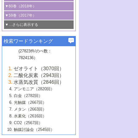
3号 CO
の排出削減および有効活用のた
タリゼーション
2
3号 特殊反応場を利用した触媒的分子変
る非貴金属触媒の研究動向
線を利用した触媒解析技術の最先端
1号 物質移動制御に着目した触媒プロセ
▼60巻（2018年）
4号 格子酸素・格子酸素欠陥を利用した
めの触媒技術
換反応
2号 機能化学品製造に資するクリーンな
ス開発
5号 ゼオライトの合成と応用における研
5号 単原子触媒
触媒反応
1号 固体酸触媒の最新の研究動向
▼59巻（2017年）
触媒的酸化反応
4号 若手による情報発信企画～とびたて
4号 多孔質材料を用いた触媒の新展開
究動向
2号 CO
フリー水素サプライチェーンに
2
6号 参照触媒委員会からのお知らせ
5号 生体触媒によるエネルギー変換反応
2号 二酸化炭素からの有用化学品合成
1号 いたるところに，触媒
▼…さらに表示する
若き触媒の研究者たち～（1）
3号 水処理のための触媒化学
5号 情報学的手法を用いた触媒開発
6号 ヘテロ接合界面
関わる触媒開発動向
B号 第133回触媒討論会（2023年）
6号 窒素とリンの循環のための触媒・機
3号 ナノ粒子・クラスター触媒の最前線
2号 機能性材料の局所構造解析のための
5号 若手による情報発信企画～とびたて
▼58巻（2016年）
4号 光触媒を用いた水分解の最新の研究
6号 カーボンニュートラルに向けた電解
B号 第135回触媒討論会（2025年）
3号 精密高分子合成に関する最近の研究
能性材料
最先端技術
検索ワードランキング
4号 60周年記念企画
若き触媒の研究者たち～（2）
動向
技術
1号 ユニークな構造の高分子を生み出す触
▼57巻（2015年）
動向
B号 第131回触媒討論会（2023年）
3号 無機分離膜材料の開発と触媒反応プ
5号 進化するゼオライト合成技術
6号 石油のノーブル・ユースを志向した
媒技術
(27823件/のべ数：
5号 次世代の触媒プロセスを支えるマイ
B号 第127回触媒討論会（2021年・オン
1号 水素キャリアにかかわる触媒技術の新
4号 バイオマス化成品製造のための触媒
▼56巻（2014年）
ロセスへの適用
触媒技術
7824136）
クロ波
6号 非貴金属系触媒における電気化学的
ライン開催(Zoom)のみ）
2号 リグニンからの化成品製造に向けた触
展開
技術
1号 特殊環境場を利用した材料合成
▼55巻（2013年）
4号 触媒研究における計算科学の利用
酸素還元反応
B号 第129回触媒討論会（2022年・京都
媒技術
6号 メタン転換技術の最新動向
ゼオライト（3070回）
2号 石油精製用触媒の最近の進展
5号 固体触媒による含窒素有機化合物変
2号 光触媒反応機構に関する最新の研究動
1号 高耐久性燃料電池システム用触媒にお
大学：オンライン・対面開催）
▼54巻（2012年）
5号 水素のふるまいを解き明かす最先端
B号 第121回触媒討論会（2018年・東京
3号 触媒研究の最先端～とびたて若き研究
二酸化炭素（2943回）
B号 第125回触媒討論会（2020年・工学
換の最前線
3号 固体酸化物形燃料電池（SOFC）におけ
向
ける新展開
研究
大学）
1号 規則性多孔体の利用技術における最近
▼53巻（2011年）
者たち～（1）
水蒸気改質（2846回）
院大学）
るアノード触媒上での燃料直接改質技術
6号 貴金属使用量低減に向けた自動車排
3号 固体高分子形燃料電池カソード触媒の
2号 リビングラジカル重合の最近の動向
6号 低級アルカンの有効利用のための触
の進歩
アンモニア（2820回）
4号 触媒研究の最先端～とびたて若き研究
1号 金属学から見る合金触媒の新展開
▼52巻（2010年）
ガス浄化触媒の開発
4号 コアシェル構造の制御による触媒機能
開発動向
媒技術
白金（2782回）
3号 天然ガスの化学工業的展開に関する触
2号 第109回触媒討論会
者たち～（2）
2号 第107回触媒討論会
の向上
1号 触媒の劣化対策と長寿命触媒開発
B号 第123回触媒討論会（2019年・大阪
▼51巻（2009年）
4号 人工光合成に向けた近年のアプローチ
光触媒（2667回）
媒技術
B号 第119回触媒討論会（2017年・首都
3号 貴金属低減技術の最新動向
5号 触媒研究の最先端～とびたて若き研究
市立大学）
3号 触媒のその場観察法の進歩（１）
5号 工業触媒およびその周辺技術の最近の
2号 第105回触媒討論会
1号 炭素材料－熱い注目を集める材料－
▼50巻（2008年）
メタン（2663回）
大学東京）
5号 未利用熱エネルギーの有効活用に貢献
4号 貴金属触媒の精密構造制御とその活用
者たち～（3）
4号 貴金属代替技術の最新動向
進歩
水素化（2616回）
4号 触媒のその場観察法の進歩（２）
3号 ナノ構造が拓く新機能
する触媒技術
2号 第103回触媒討論会
1号 触媒化学と学会のこの10年，半世紀，
▼49巻（2007年）
5号 バイオマス化成品製造のための固体触
6号 イオニクス材料と燃料電池・電解合成
5号 光触媒による物質変換反応の新展開
CO2（2567回）
6号 ナノシート
5号 不活性結合の触媒的活性化による有機
そして未来
4号 活性サイトおよびその環境の精密な設
6号 ポリオキソメタレート
3号 環境浄化用光触媒の現状と課題
媒の開発
1号 含フッ素化合物の合成と触媒
▼48巻（2006年）
の最新の研究動向
触媒討論会（2545回）
6号 グラフェン
合成
B号 第115回触媒討論会（2015年・成蹊大
計による触媒の高機能化
2号 第101回触媒討論会
B号 第113回触媒討論会（2014年・ロワジ
4号 水素社会の実現に向けた水素製造・貯
6号 ナノ空間─吸着状態解析から新機能開拓
2号 第99回触媒討論会
B号 第117回触媒討論会（2016年・大阪府
1号 固体酸触媒の最近の進歩
▼47巻（2005年）