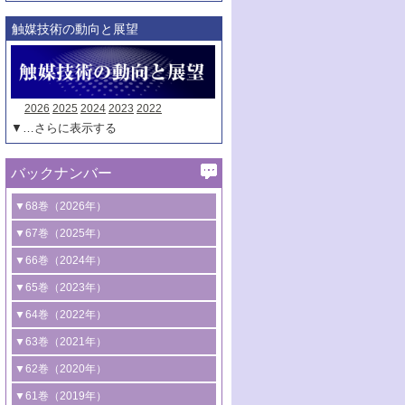
触媒技術の動向と展望
2026
2025
2024
2023
2022
▼…さらに表示する
バックナンバー
▼68巻（2026年）
1号 過酸化水素合成に関する研究動向
▼67巻（2025年）
2号 コンピューター技術により加速する
1号 CO
水素化によるグリーン燃料/グリ
▼66巻（2024年）
2
触媒開発
ーンケミカル製造
1号 低次元ナノ構造を有する触媒材料
▼65巻（2023年）
3号 有機分子変換やCO
資源化のための
2
2号 水素製造のための水分解技術に関す
2号 規制反応場を活用した固体触媒研究
1号 炭素が関わる触媒機能
▼64巻（2022年）
光触媒に関する最近の研究
る最近の研究
の新展開
2号 プラスチックケミカルリサイクルの
1号 合成ガス製造とCOを用いるケミカル
▼63巻（2021年）
B号 第137回触媒討論会（2026年）
3号 オレフィン系樹脂の精密合成に関す
3号 未踏分子変換を目指した酸化触媒プ
ための触媒技術
ズ合成の最新動向
1号 金触媒の新展開
▼62巻（2020年）
る最新技術
ロセスの最前線
3号 非酸化物系金属化合物を基盤とした
2号 化学品合成のための合金触媒開発
2号 ペロブスカイト
1号 触媒設計を拓く欠陥構造のキャラク
▼61巻（2019年）
4号 アルコール類の効率的変換を実現す
4号 シンクロトロン放射光および中性子
触媒材料の開発