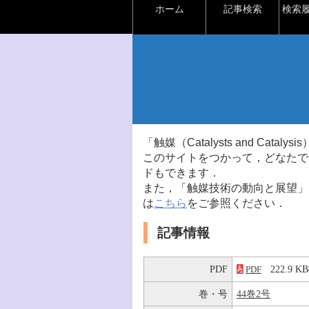
ホーム
記事検索
検索
「触媒（Catalysts and Ca
このサイトをつかって，どなたで
ドもできます．
また，「触媒技術の動向と展望」
は
こちら
をご参照ください．
記事情報
PDF
222.9 
PDF
巻・号
44巻2号