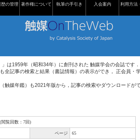
履歴の管理
著作権について
執筆の手引き
入会案内
利用方法・
talysis）」は1959年（昭和34年）に創刊された 触媒学会の会誌です．
も全記事の検索と結果（書誌情報）の表示ができ， 正会員・
（触媒年鑑）も2021年版から，記事の検索やダウンロードが
KB(閲覧回数：7回)
ページ
65