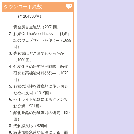
学）
7号 水素を利用する化成品合成の新潮流
6号 新しい固体酸触媒技術
5号 触媒を有効に使うための技術
ールホテル豊橋）
蔵技術の進歩
まで─
3号 メソポーラス物質の新展開
立大学）
3号 実用的ファインケミカル合成プロセス
ダウンロード総数
2号 第97回触媒討論会
1号 最近の触媒担体とその効果
▼46巻（2004年）
7号 ゼオライト合成における最近の進歩
6号 第106回触媒討論会
5号 CO
が関わる触媒・材料
B号 第111回触媒討論会（2013年・関西大
4号 錯体を利用したユニークな表面構造の
を実現する触媒
2
3号 リビング重合触媒の最近の展開
2号 第95回触媒討論会
(全164558件）
1号 部分酸化反応触媒の最前線
▼45巻（2003年）
学）
構築と機能
7号 有機分子触媒による精密有機合成
4号 バイオマス活用のための技術開発
6号 第104回触媒討論会
4号 今後の液体燃料を支える触媒技術
3号 化成品を合成するゼオライト触媒
2号 第93回触媒討論会
1号 なぜこの触媒が良いのか？
▼44巻（2002年）
貴金属合金触媒（2051回）
5号 若手会員による触媒研究の未来展望1：
8号 高機能化ポリオレフィンに向けた重合
5号 こんな物質，あんな物質―新たな触媒
7号 持続可能社会実現のための触媒および
5号 水素製造・貯蔵のための触媒技術の新
4号 水分解用光触媒材料
3号 特殊エネルギー場の触媒反応
触媒OnTheWeb Hacks─「触媒」
企業編
2号 第91回触媒討論会
触媒の最近の進展
1号 高次制御された触媒の化学
▼43巻（2001年）
の可能性―
触媒関連技術
しい展開
誌のウェブサイトを使う─（1659
5号 時間分解分光の進歩と応用
4号 生体内における金属の触媒作用
6号 第102回触媒討論会
3号 最近の自動車排ガス処理技術
2号 第89回触媒討論会
1号 グリーンケミストリーと触媒
▼42巻（2000年）
6号 第100回触媒討論会
8号 未来を拓く金属錯体
回）
6号 第98回触媒討論会
6号 第96回触媒討論会
5号 ファインケミカルズの展開に寄与する
7号 触媒・化学反応における計算化学の進
4号 触媒研究の現状と将来─第90回触媒討論
3号 触媒を利用した電気化学の新展開
2号 第87回触媒討論会特集号
1号 触媒反応工学の明日を拓く
▼41巻（1999年）
7号 『結晶の化学』を活かした触媒研究
光触媒はどこまでわかったか
7号 基礎化学品製造の触媒技術
触媒
歩
会Aから
7号 未来型金属錯体触媒開発への展望
4号 ナノ材料の調製と機能化
（1091回）
3号 生体触媒とバイオプロセス
2号 第85回触媒討論会
8号 イオン液体の応用
1号 孔、穴、あな?-特異な空間とその利用-
▼40巻（1998年）
8号 多機能型リアクター
6号 第94回触媒討論会
8号 若手研究者による触媒研究の未来展望
5号 基礎化学品製造の触媒技術
8号 超臨界流体を用いた化学プロセスの新
住友化学の研究開発戦略―触媒
5号 こんな触媒が欲しい
4号 水素製造・利用の触媒化学
3号 反応ダイナミクス
2号 第83回触媒討論会
1号 創立40周年記念・触媒化学この10年の
▼39巻（1997年）
2：大学・研究所編
展開
研究と高機能材料開発―（1075
7号 サブナノレベルでみた新しい表面現象
6号 第92回触媒討論会
6号 第90回触媒討論会
5号 触媒研究における新しい切り口：コン
進展と21世紀への提言/創立40周年記念・触
4号 超臨界流体の触媒反応への応用
3号 均一系触媒反応最前線
1号 均一系と不均一系触媒反応-その特徴と
回）
▼38巻（1996年）
8号 オレフィン重合触媒の新たな展
7号 基礎化学品製造の触媒技術
ビナトリアルケミストリー
媒学会この10年の歩みとこれから/創立40周
7号 触媒研究と学術雑誌/情報
5号 触媒のおもしろさをどのように伝える
接点
触媒の活性を徹底的に使い切る
4号 実用炭素材料の新展開
1号 触媒の構造と触媒作用/C1化学を中心と
▼37巻（1995年）
年記念・記録は語る
8号 資源の循環と触媒技術
6号 第88回触媒討論会特集号
か
ための技術（1019回）
8号 若い世代からみた触媒化学の現状と未
2号 第79回触媒討論会
5号 研究の方法論を考える
する21世紀への触媒
1号 ファインケミカルズと固体触媒
▼36巻（1994年）
2号 第81回触媒討論会
ゼオライト触媒によるクメン接
来
7号 企業における触媒研究のブレークスル
6号 第86回触媒討論会
3号 最新NO除去触媒の実用化研究
6号 第84回触媒討論会
2号 第77回触媒討論会
2号 第75回触媒討論会
触分解（921回）
1号 電気化学と触媒
▼35巻（1993年）
ー
3号 計算機触媒化学へのさそい
7号 水素化精製触媒の新しい展開
4号 新しい反応場を目指した触媒調製
7号 機能性金属材料と触媒
3号 オリンピックメダル:金・銀・銅はどん
酸化亜鉛の光触媒能の研究（837
3号 希土類を利用した触媒
2号 第73回触媒討論会
8号 この材料を触媒として使ってみません
4号 触媒劣化の制御と予測
1号 工業触媒開発マニュアル―探索から工
▼34巻（1992年）
8号 新しい反応性と機能性を目指した金属
な触媒作用を示すか
回）
5号 反応・分離技術の新しい展開
8号 触媒研究へのNMRの応用と展望
か？
業化まで
4号 触媒とリサイクル
3号 C4化学の展開
5号 最新の実用プロセスと触媒
クラスタ-化学
1号 インパクトを与えたこの研究
▼33巻（1991年）
光触媒反応（826回）
4号 触媒作用における機能の複合化
6号 第80回触媒討論会
2号 第71回触媒討論会
5号 エネルギー変換触媒
4号 《通常号》
6号 第82回触媒討論会
急速加熱急速冷却法による十面
2号 第69回触媒討論会
1号 触媒プロセス開発マニュアル―探索か
▼32巻（1990年）