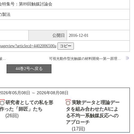
会特集号：第89回触媒討論会
の製法
公開日
2016-12-01
nl/pageview?articlecd=4402006500a
直接酸化エステル化法によるメタクリル酸メチル製造用金属間化合物触媒の開発
可視光動作型光触媒の材料開発―第一原理計算からのアプローチ
44巻2号へ戻る
2026年05月08日 ～ 2026年08月08日
研究者としての私を形
実験データと理論デー
作った「師匠」たち
タを組み合わせたAIによ
(26回)
る不均一系触媒反応への
アプローチ
(17回)