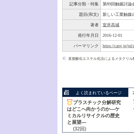
記事分類・特集
第89回触媒討論
題目(和文)
新しい工業触媒
著者
室井高城
発行年月日
2016-12-01
パーマリンク
https://catsj.jp/j
よく読まれているページ
プラスチック分解研究
はどこへ向かうのか―ケ
ミカルリサイクルの歴史
と展望―
(32回)