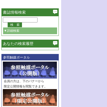
書誌情報検索
▼詳細検索
あなたの検索履歴
必ず含む
参照触媒ポータル
巻・号指定
巻
号
範囲指定
巻
号～
巻
会員の方は、下のバナーから
号
限定公開情報を閲覧できます。
触媒年鑑
年度
記事種別
マーク：
マークあり