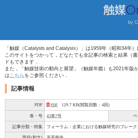
「触媒（Catalysts and Catalysis）」は1959年（昭
このサイトをつかって，どなたでも全記事の検索と結果（書
ドもできます．
また，「触媒技術の動向と展望」（触媒年鑑）も2021年
は
こちら
をご参照ください．
記事情報
PDF
129.7 KB(閲覧回数：4回)
PDF
巻・号
43巻7号
ペ
記事分類・特集
フォーラム：企業における触媒研究のブレーク
題目(和文)
若手報告