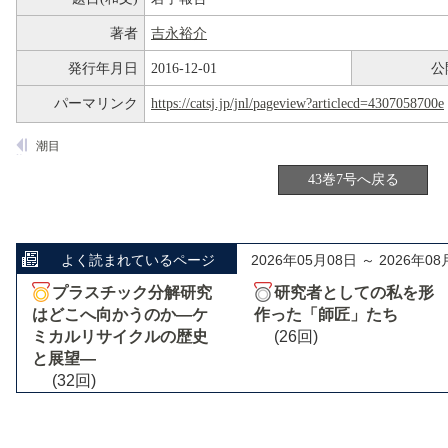
著者
吉永裕介
発行年月日
2016-12-01
公
パーマリンク
https://catsj.jp/jnl/pageview?articlecd=4307058700e
潮目
43巻7号へ戻る
よく読まれているページ
2026年05月08日 ～ 2026年08
プラスチック分解研究
研究者としての私を形
はどこへ向かうのか―ケ
作った「師匠」たち
ミカルリサイクルの歴史
(26回)
と展望―
(32回)