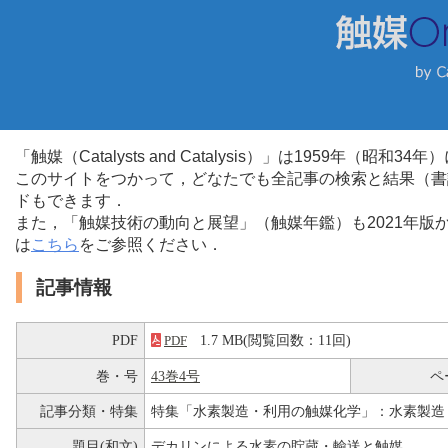
「触媒（Catalysts and Catalysis）」は1959年（昭
このサイトをつかって，どなたでも全記事の検索と結果（書
ドもできます．
また，「触媒技術の動向と展望」（触媒年鑑）も2021年
は
こちら
をご参照ください．
記事情報
PDF
1.7 MB(閲覧回数：11回)
PDF
巻・号
43巻4号
ペ
記事分類・特集
特集「水素製造・利用の触媒化学」：水素製造
題目(和文)
デカリンによる水素の貯蔵・輸送と触媒