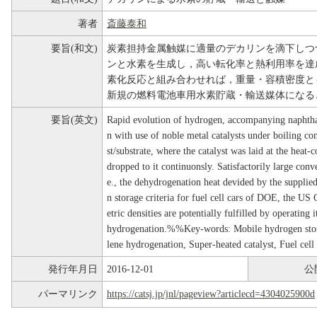
著者
斎藤泰和
要旨(和文)
炭素担持金属触媒に適量のデカリンを滴下しつ
ンと水素を生成し，高い転化率と熱利用率を達
素化反応と組み合わせれば，重量・容積密度と
新規の燃料電池車用水素貯蔵・輸送媒体になる
要旨(英文)
Rapid evolution of hydrogen, accompanying naphtha
n with use of noble metal catalysts under boiling con
st/substrate, where the catalyst was laid at the heat
dropped to it continuonsly. Satisfactorily large conve
e., the dehydrogenation heat devided by the supplie
n storage criteria for fuel cell cars of DOE, the U
etric densities are potentially fulfilled by operating
hydrogenation.%%Key-words: Mobile hydrogen stor
lene hydrogenation, Super-heated catalyst, Fuel cell
発行年月日
2016-12-01
公
パーマリンク
https://catsj.jp/jnl/pageview?articlecd=4304025900d