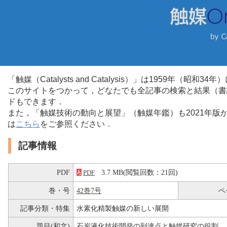
「触媒（Catalysts and Catalysis）」は1959年（昭
このサイトをつかって，どなたでも全記事の検索と結果（書
ドもできます．
また，「触媒技術の動向と展望」（触媒年鑑）も2021年
は
こちら
をご参照ください．
記事情報
PDF
3.7 MB(閲覧回数：21回)
PDF
巻・号
42巻7号
ペ
記事分類・特集
水素化精製触媒の新しい展開
題目(和文)
石炭液化技術開発の到達点と触媒研究の役割