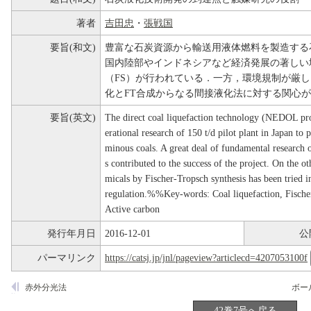
著者
吉田忠
・
張戦国
要旨(和文)
豊富な石炭資源から輸送用液体燃料を製造する
国内陸部やインドネシアなど経済発展の著しい地域で商業
（FS）が行われている．一方，環境規制が厳
化とFT合成からなる間接液化法に対する関心
要旨(英文)
The direct coal liquefaction technology (NEDOL pro
erational research of 150 t/d pilot plant in Japan to
minous coals. A great deal of fundamental research o
s contributed to the success of the project. On the o
micals by Fischer-Tropsch synthesis has been tried 
regulation.%%Key-words: Coal liquefaction, Fischer-
Active carbon
発行年月日
2016-12-01
公
パーマリンク
https://catsj.jp/jnl/pageview?articlecd=4207053100f
赤外分光法
42巻7号へ戻る