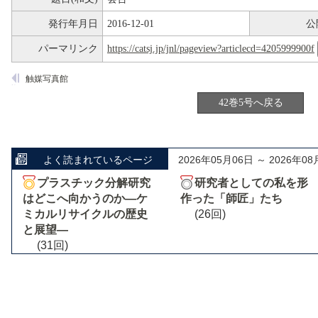
発行年月日
2016-12-01
公
パーマリンク
https://catsj.jp/jnl/pageview?articlecd=4205999900f
触媒写真館
42巻5号へ戻る
よく読まれているページ
2026年05月06日 ～ 2026年08
プラスチック分解研究
研究者としての私を形
はどこへ向かうのか―ケ
作った「師匠」たち
ミカルリサイクルの歴史
(26回)
と展望―
(31回)