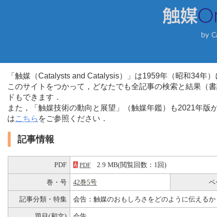
「触媒（Catalysts and Catalysis）」は1959年（昭
このサイトをつかって，どなたでも全記事の検索と結果（書
ドもできます．
また，「触媒技術の動向と展望」（触媒年鑑）も2021年
は
こちら
をご参照ください．
記事情報
PDF
2.9 MB(閲覧回数：1回)
PDF
巻・号
42巻5号
ペ
記事分類・特集
会告：触媒のおもしろさをどのように伝えるか
題目(和文)
会告