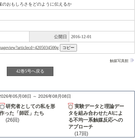
媒のおもしろさをどのように伝えるか
公開日
2016-12-01
nl/pageview?articlecd=4205034500g
触媒写真館
42巻5号へ戻る
2026年05月08日 ～ 2026年08月08日
研究者としての私を形
実験データと理論デー
作った「師匠」たち
タを組み合わせたAIによ
(26回)
る不均一系触媒反応への
アプローチ
(17回)