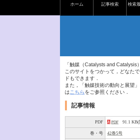
ホーム
記事検索
検索
「触媒（Catalysts and Ca
このサイトをつかって，どなたで
ドもできます．
また，「触媒技術の動向と展望」
は
こちら
をご参照ください．
記事情報
PDF
91.1 K
PDF
巻・号
42巻5号