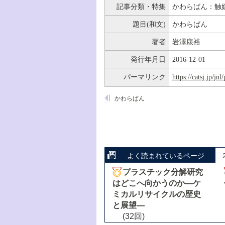
記事分類・特集
かわらばん：触
題目(和文)
かわらばん
著者
岩澤康裕
発行年月日
2016-12-01
パーマリンク
https://catsj.jp/j
かわらばん
よく読まれているページ
プラスチック分解研究
はどこへ向かうのか―ケ
ミカルリサイクルの歴史
と展望―
(32回)