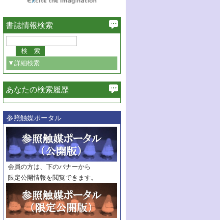
書誌情報検索
▼詳細検索
あなたの検索履歴
必ず含む
参照触媒ポータル
巻・号指定
巻
号
範囲指定
巻
号～
巻
会員の方は、下のバナーから
号
限定公開情報を閲覧できます。
触媒年鑑
年度
記事種別
マーク：
マークあり