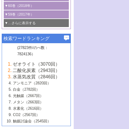
3号 CO
の排出削減および有効活用のた
タリゼーション
2
3号 特殊反応場を利用した触媒的分子変
る非貴金属触媒の研究動向
線を利用した触媒解析技術の最先端
1号 物質移動制御に着目した触媒プロセ
▼60巻（2018年）
4号 格子酸素・格子酸素欠陥を利用した
めの触媒技術
換反応
2号 機能化学品製造に資するクリーンな
ス開発
5号 ゼオライトの合成と応用における研
5号 単原子触媒
触媒反応
1号 固体酸触媒の最新の研究動向
▼59巻（2017年）
触媒的酸化反応
4号 若手による情報発信企画～とびたて
4号 多孔質材料を用いた触媒の新展開
究動向
2号 CO
フリー水素サプライチェーンに
2
6号 参照触媒委員会からのお知らせ
5号 生体触媒によるエネルギー変換反応
2号 二酸化炭素からの有用化学品合成
1号 いたるところに，触媒
▼…さらに表示する
若き触媒の研究者たち～（1）
3号 水処理のための触媒化学
5号 情報学的手法を用いた触媒開発
6号 ヘテロ接合界面
関わる触媒開発動向
B号 第133回触媒討論会（2023年）
6号 窒素とリンの循環のための触媒・機
3号 ナノ粒子・クラスター触媒の最前線
2号 機能性材料の局所構造解析のための
5号 若手による情報発信企画～とびたて
▼58巻（2016年）
4号 光触媒を用いた水分解の最新の研究
6号 カーボンニュートラルに向けた電解
B号 第135回触媒討論会（2025年）
3号 精密高分子合成に関する最近の研究
能性材料
最先端技術
検索ワードランキング
4号 60周年記念企画
若き触媒の研究者たち～（2）
動向
技術
1号 ユニークな構造の高分子を生み出す触
▼57巻（2015年）
動向
B号 第131回触媒討論会（2023年）
3号 無機分離膜材料の開発と触媒反応プ
5号 進化するゼオライト合成技術
6号 石油のノーブル・ユースを志向した
媒技術
(27823件/のべ数：
5号 次世代の触媒プロセスを支えるマイ
B号 第127回触媒討論会（2021年・オン
1号 水素キャリアにかかわる触媒技術の新
4号 バイオマス化成品製造のための触媒
▼56巻（2014年）
ロセスへの適用
触媒技術
7824136）
クロ波
6号 非貴金属系触媒における電気化学的
ライン開催(Zoom)のみ）
2号 リグニンからの化成品製造に向けた触
展開
技術
1号 特殊環境場を利用した材料合成
▼55巻（2013年）
4号 触媒研究における計算科学の利用
酸素還元反応
B号 第129回触媒討論会（2022年・京都
媒技術
6号 メタン転換技術の最新動向
ゼオライト（3070回）
2号 石油精製用触媒の最近の進展
5号 固体触媒による含窒素有機化合物変
2号 光触媒反応機構に関する最新の研究動
1号 高耐久性燃料電池システム用触媒にお
大学：オンライン・対面開催）
▼54巻（2012年）
5号 水素のふるまいを解き明かす最先端
B号 第121回触媒討論会（2018年・東京
3号 触媒研究の最先端～とびたて若き研究
二酸化炭素（2943回）
B号 第125回触媒討論会（2020年・工学
換の最前線
3号 固体酸化物形燃料電池（SOFC）におけ
向
ける新展開
研究
大学）
1号 規則性多孔体の利用技術における最近
▼53巻（2011年）
者たち～（1）
水蒸気改質（2846回）
院大学）
るアノード触媒上での燃料直接改質技術
6号 貴金属使用量低減に向けた自動車排
3号 固体高分子形燃料電池カソード触媒の
2号 リビングラジカル重合の最近の動向
6号 低級アルカンの有効利用のための触
の進歩
アンモニア（2820回）
4号 触媒研究の最先端～とびたて若き研究
1号 金属学から見る合金触媒の新展開
▼52巻（2010年）
ガス浄化触媒の開発
4号 コアシェル構造の制御による触媒機能
開発動向
媒技術
白金（2782回）
3号 天然ガスの化学工業的展開に関する触
2号 第109回触媒討論会
者たち～（2）
2号 第107回触媒討論会
の向上
1号 触媒の劣化対策と長寿命触媒開発
B号 第123回触媒討論会（2019年・大阪
▼51巻（2009年）
4号 人工光合成に向けた近年のアプローチ
光触媒（2667回）
媒技術
B号 第119回触媒討論会（2017年・首都
3号 貴金属低減技術の最新動向
5号 触媒研究の最先端～とびたて若き研究
市立大学）
3号 触媒のその場観察法の進歩（１）
5号 工業触媒およびその周辺技術の最近の
2号 第105回触媒討論会
1号 炭素材料－熱い注目を集める材料－
▼50巻（2008年）
メタン（2663回）
大学東京）
5号 未利用熱エネルギーの有効活用に貢献
4号 貴金属触媒の精密構造制御とその活用
者たち～（3）
4号 貴金属代替技術の最新動向
進歩
水素化（2616回）
4号 触媒のその場観察法の進歩（２）
3号 ナノ構造が拓く新機能
する触媒技術
2号 第103回触媒討論会
1号 触媒化学と学会のこの10年，半世紀，
▼49巻（2007年）
5号 バイオマス化成品製造のための固体触
6号 イオニクス材料と燃料電池・電解合成
5号 光触媒による物質変換反応の新展開
CO2（2567回）
6号 ナノシート
5号 不活性結合の触媒的活性化による有機
そして未来
4号 活性サイトおよびその環境の精密な設
6号 ポリオキソメタレート
3号 環境浄化用光触媒の現状と課題
媒の開発
1号 含フッ素化合物の合成と触媒
▼48巻（2006年）
の最新の研究動向
触媒討論会（2545回）
6号 グラフェン
合成
B号 第115回触媒討論会（2015年・成蹊大
計による触媒の高機能化
2号 第101回触媒討論会
B号 第113回触媒討論会（2014年・ロワジ
4号 水素社会の実現に向けた水素製造・貯
6号 ナノ空間─吸着状態解析から新機能開拓
2号 第99回触媒討論会
B号 第117回触媒討論会（2016年・大阪府
1号 固体酸触媒の最近の進歩
▼47巻（2005年）