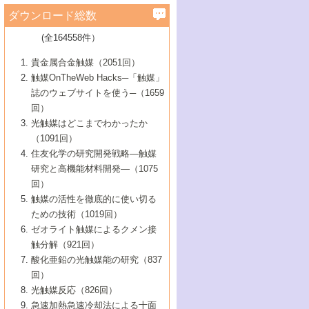
学）
7号 水素を利用する化成品合成の新潮流
6号 新しい固体酸触媒技術
5号 触媒を有効に使うための技術
ールホテル豊橋）
蔵技術の進歩
まで─
3号 メソポーラス物質の新展開
立大学）
3号 実用的ファインケミカル合成プロセス
ダウンロード総数
2号 第97回触媒討論会
1号 最近の触媒担体とその効果
▼46巻（2004年）
7号 ゼオライト合成における最近の進歩
6号 第106回触媒討論会
5号 CO
が関わる触媒・材料
B号 第111回触媒討論会（2013年・関西大
4号 錯体を利用したユニークな表面構造の
を実現する触媒
2
3号 リビング重合触媒の最近の展開
2号 第95回触媒討論会
(全164558件）
1号 部分酸化反応触媒の最前線
▼45巻（2003年）
学）
構築と機能
7号 有機分子触媒による精密有機合成
4号 バイオマス活用のための技術開発
6号 第104回触媒討論会
4号 今後の液体燃料を支える触媒技術
3号 化成品を合成するゼオライト触媒
2号 第93回触媒討論会
1号 なぜこの触媒が良いのか？
▼44巻（2002年）
貴金属合金触媒（2051回）
5号 若手会員による触媒研究の未来展望1：
8号 高機能化ポリオレフィンに向けた重合
5号 こんな物質，あんな物質―新たな触媒
7号 持続可能社会実現のための触媒および
5号 水素製造・貯蔵のための触媒技術の新
4号 水分解用光触媒材料
3号 特殊エネルギー場の触媒反応
触媒OnTheWeb Hacks─「触媒」
企業編
2号 第91回触媒討論会
触媒の最近の進展
1号 高次制御された触媒の化学
▼43巻（2001年）
の可能性―
触媒関連技術
しい展開
誌のウェブサイトを使う─（1659
5号 時間分解分光の進歩と応用
4号 生体内における金属の触媒作用
6号 第102回触媒討論会
3号 最近の自動車排ガス処理技術
2号 第89回触媒討論会
1号 グリーンケミストリーと触媒
▼42巻（2000年）
6号 第100回触媒討論会
8号 未来を拓く金属錯体
回）
6号 第98回触媒討論会
6号 第96回触媒討論会
5号 ファインケミカルズの展開に寄与する
7号 触媒・化学反応における計算化学の進
4号 触媒研究の現状と将来─第90回触媒討論
3号 触媒を利用した電気化学の新展開
2号 第87回触媒討論会特集号
1号 触媒反応工学の明日を拓く
▼41巻（1999年）
7号 『結晶の化学』を活かした触媒研究
光触媒はどこまでわかったか
7号 基礎化学品製造の触媒技術
触媒
歩
会Aから
7号 未来型金属錯体触媒開発への展望
4号 ナノ材料の調製と機能化
（1091回）
3号 生体触媒とバイオプロセス
2号 第85回触媒討論会
8号 イオン液体の応用
1号 孔、穴、あな?-特異な空間とその利用-
▼40巻（1998年）
8号 多機能型リアクター
6号 第94回触媒討論会
8号 若手研究者による触媒研究の未来展望
5号 基礎化学品製造の触媒技術
8号 超臨界流体を用いた化学プロセスの新
住友化学の研究開発戦略―触媒
5号 こんな触媒が欲しい
4号 水素製造・利用の触媒化学
3号 反応ダイナミクス
2号 第83回触媒討論会
1号 創立40周年記念・触媒化学この10年の
▼39巻（1997年）
2：大学・研究所編
展開
研究と高機能材料開発―（1075
7号 サブナノレベルでみた新しい表面現象
6号 第92回触媒討論会
6号 第90回触媒討論会
5号 触媒研究における新しい切り口：コン
進展と21世紀への提言/創立40周年記念・触
4号 超臨界流体の触媒反応への応用
3号 均一系触媒反応最前線
1号 均一系と不均一系触媒反応-その特徴と
回）
▼38巻（1996年）
8号 オレフィン重合触媒の新たな展
7号 基礎化学品製造の触媒技術
ビナトリアルケミストリー
媒学会この10年の歩みとこれから/創立40周
7号 触媒研究と学術雑誌/情報
5号 触媒のおもしろさをどのように伝える
接点
触媒の活性を徹底的に使い切る
4号 実用炭素材料の新展開
1号 触媒の構造と触媒作用/C1化学を中心と
▼37巻（1995年）
年記念・記録は語る
8号 資源の循環と触媒技術
6号 第88回触媒討論会特集号
か
ための技術（1019回）
8号 若い世代からみた触媒化学の現状と未
2号 第79回触媒討論会
5号 研究の方法論を考える
する21世紀への触媒
1号 ファインケミカルズと固体触媒
▼36巻（1994年）
2号 第81回触媒討論会
ゼオライト触媒によるクメン接
来
7号 企業における触媒研究のブレークスル
6号 第86回触媒討論会
3号 最新NO除去触媒の実用化研究
6号 第84回触媒討論会
2号 第77回触媒討論会
2号 第75回触媒討論会
触分解（921回）
1号 電気化学と触媒
▼35巻（1993年）
ー
3号 計算機触媒化学へのさそい
7号 水素化精製触媒の新しい展開
4号 新しい反応場を目指した触媒調製
7号 機能性金属材料と触媒
3号 オリンピックメダル:金・銀・銅はどん
酸化亜鉛の光触媒能の研究（837
3号 希土類を利用した触媒
2号 第73回触媒討論会
8号 この材料を触媒として使ってみません
4号 触媒劣化の制御と予測
1号 工業触媒開発マニュアル―探索から工
▼34巻（1992年）
8号 新しい反応性と機能性を目指した金属
な触媒作用を示すか
回）
5号 反応・分離技術の新しい展開
8号 触媒研究へのNMRの応用と展望
か？
業化まで
4号 触媒とリサイクル
3号 C4化学の展開
5号 最新の実用プロセスと触媒
クラスタ-化学
1号 インパクトを与えたこの研究
▼33巻（1991年）
光触媒反応（826回）
4号 触媒作用における機能の複合化
6号 第80回触媒討論会
2号 第71回触媒討論会
5号 エネルギー変換触媒
4号 《通常号》
6号 第82回触媒討論会
急速加熱急速冷却法による十面
2号 第69回触媒討論会
1号 触媒プロセス開発マニュアル―探索か
▼32巻（1990年）