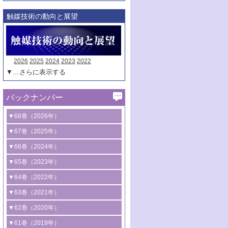
触媒技術の動向と展望
2026
2025
2024
2023
2022
▼…さらに表示する
バックナンバー
▼68巻（2026年）
1号 過酸化水素合成に関する研究動向
▼67巻（2025年）
2号 コンピューター技術により加速する
1号 CO
水素化によるグリーン燃料/グリ
▼66巻（2024年）
2
触媒開発
ーンケミカル製造
1号 低次元ナノ構造を有する触媒材料
▼65巻（2023年）
3号 有機分子変換やCO
資源化のための
2
2号 水素製造のための水分解技術に関す
2号 規制反応場を活用した固体触媒研究
1号 炭素が関わる触媒機能
▼64巻（2022年）
光触媒に関する最近の研究
る最近の研究
の新展開
2号 プラスチックケミカルリサイクルの
1号 合成ガス製造とCOを用いるケミカル
▼63巻（2021年）
B号 第137回触媒討論会（2026年）
3号 オレフィン系樹脂の精密合成に関す
3号 未踏分子変換を目指した酸化触媒プ
ための触媒技術
ズ合成の最新動向
1号 金触媒の新展開
▼62巻（2020年）
る最新技術
ロセスの最前線
3号 非酸化物系金属化合物を基盤とした
2号 化学品合成のための合金触媒開発
2号 ペロブスカイト
1号 触媒設計を拓く欠陥構造のキャラク
▼61巻（2019年）
4号 アルコール類の効率的変換を実現す
4号 シンクロトロン放射光および中性子
触媒材料の開発