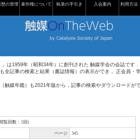
履歴の管理
著作権について
執筆の手引き
入会案内
利用方法・
talysis）」は1959年（昭和34年）に創刊された 触媒学会の会誌です．
も全記事の検索と結果（書誌情報）の表示ができ， 正会員・
（触媒年鑑）も2021年版から，記事の検索やダウンロードが
B(閲覧回数：1回)
ページ
345