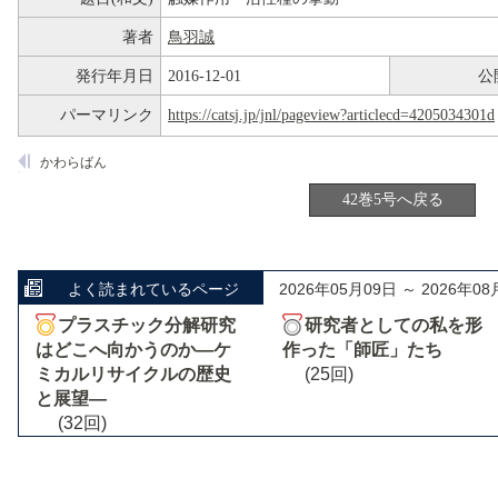
著者
鳥羽誠
発行年月日
2016-12-01
公
パーマリンク
https://catsj.jp/jnl/pageview?articlecd=4205034301d
かわらばん
42巻5号へ戻る
よく読まれているページ
2026年05月09日 ～ 2026年08
プラスチック分解研究
研究者としての私を形
はどこへ向かうのか―ケ
作った「師匠」たち
ミカルリサイクルの歴史
(25回)
と展望―
(32回)