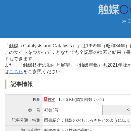
「触媒（Catalysts and Catalysis）」は1959年（昭
このサイトをつかって，どなたでも全記事の検索と結果（書
ドもできます．
また，「触媒技術の動向と展望」（触媒年鑑）も2021年
は
こちら
をご参照ください．
記事情報
PDF
128.6 KB(閲覧回数：0回)
PDF
巻・号
42巻5号
ペ
記事分類・特集
図書紹介：触媒のおもしろさをどのように伝え
題目(和文)
触媒作用－活性種の挙動－