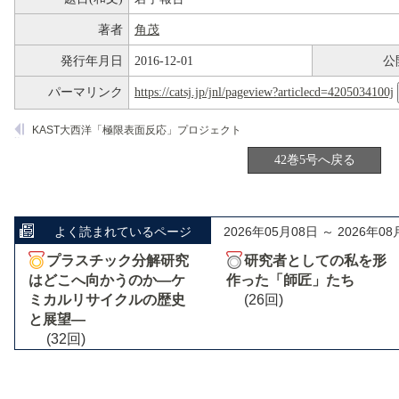
著者
角茂
発行年月日
2016-12-01
公
パーマリンク
https://catsj.jp/jnl/pageview?articlecd=4205034100j
KAST大西洋「極限表面反応」プロジェクト
42巻5号へ戻る
よく読まれているページ
2026年05月08日 ～ 2026年08
プラスチック分解研究
研究者としての私を形
はどこへ向かうのか―ケ
作った「師匠」たち
ミカルリサイクルの歴史
(26回)
と展望―
(32回)