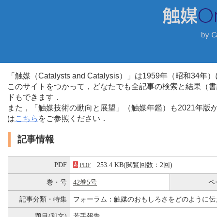
「触媒（Catalysts and Catalysis）」は1959年（昭
このサイトをつかって，どなたでも全記事の検索と結果（書
ドもできます．
また，「触媒技術の動向と展望」（触媒年鑑）も2021年
は
こちら
をご参照ください．
記事情報
PDF
253.4 KB(閲覧回数：2回)
PDF
巻・号
42巻5号
ペ
記事分類・特集
フォーラム：触媒のおもしろさをどのように伝
題目(和文)
若手報告