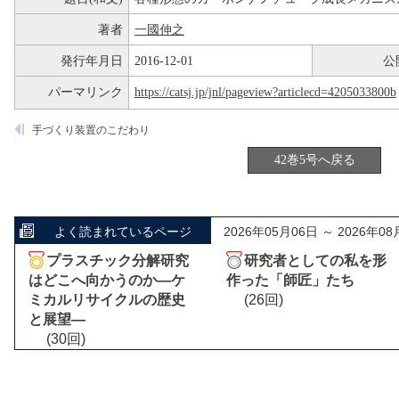
著者
一國伸之
発行年月日
2016-12-01
公
パーマリンク
https://catsj.jp/jnl/pageview?articlecd=4205033800b
手づくり装置のこだわり
42巻5号へ戻る
よく読まれているページ
2026年05月06日 ～ 2026年08
プラスチック分解研究
研究者としての私を形
はどこへ向かうのか―ケ
作った「師匠」たち
ミカルリサイクルの歴史
(26回)
と展望―
(30回)