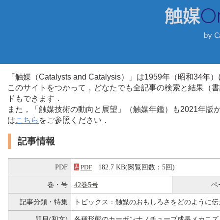
「触媒（Catalysts and Catalysis）」は1959年（昭
このサイトをつかって，どなたでも全記事の検索と結果（書
ドもできます．
また，「触媒技術の動向と展望」（触媒年鑑）も2021年
は
こちら
をご参照ください．
記事情報
PDF
182.7 KB(閲覧回数：5回)
PDF
巻・号
42巻5号
ペ
記事分類・特集
トピックス：触媒のおもしろさをどのように伝
題目(和文)
各種形態のカーボンナノチューブ成長メカニズ