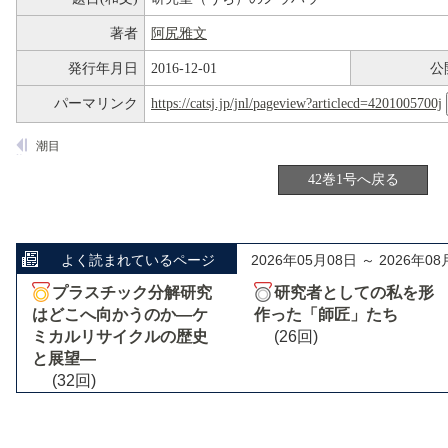
著者
阿尻雅文
発行年月日
2016-12-01
公
パーマリンク
https://catsj.jp/jnl/pageview?articlecd=4201005700j
潮目
42巻1号へ戻る
よく読まれているページ
2026年05月08日 ～ 2026年08
プラスチック分解研究
研究者としての私を形
はどこへ向かうのか―ケ
作った「師匠」たち
ミカルリサイクルの歴史
(26回)
と展望―
(32回)