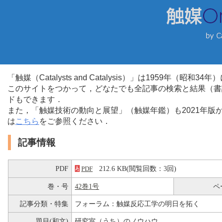
「触媒（Catalysts and Catalysis）」は1959年（昭
このサイトをつかって，どなたでも全記事の検索と結果（書
ドもできます．
また，「触媒技術の動向と展望」（触媒年鑑）も2021年
は
こちら
をご参照ください．
記事情報
PDF
212.6 KB(閲覧回数：3回)
PDF
巻・号
42巻1号
ペ
記事分類・特集
フォーラム：触媒反応工学の明日を拓く
題目(和文)
研究室（うち）のノウハウ