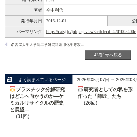
著者
今中利信
発行年月日
2016-12-01
公
パーマリンク
https://catsj.jp/jnl/pageview?articlecd=4201005400c
名古屋大学大学院工学研究科応用化学専攻服部忠研究室
42巻1号へ戻る
よく読まれているページ
2026年05月07日 ～ 2026年08
プラスチック分解研究
研究者としての私を形
はどこへ向かうのか―ケ
作った「師匠」たち
ミカルリサイクルの歴史
(26回)
と展望―
(31回)