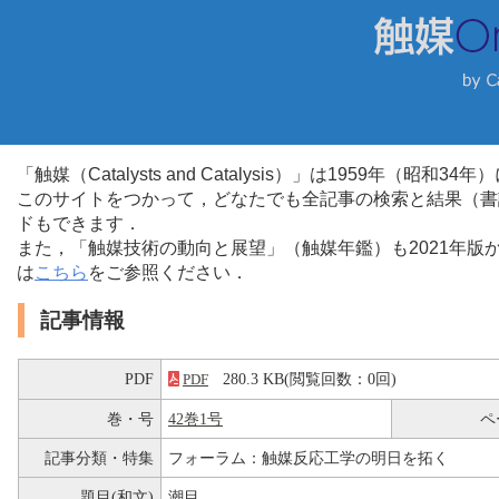
「触媒（Catalysts and Catalysis）」は1959年（昭
このサイトをつかって，どなたでも全記事の検索と結果（書
ドもできます．
また，「触媒技術の動向と展望」（触媒年鑑）も2021年
は
こちら
をご参照ください．
記事情報
PDF
280.3 KB(閲覧回数：0回)
PDF
巻・号
42巻1号
ペ
記事分類・特集
フォーラム：触媒反応工学の明日を拓く
題目(和文)
潮目