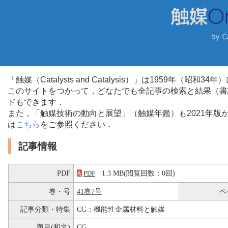
「触媒（Catalysts and Catalysis）」は1959年（昭
このサイトをつかって，どなたでも全記事の検索と結果（書
ドもできます．
また，「触媒技術の動向と展望」（触媒年鑑）も2021年
は
こちら
をご参照ください．
記事情報
PDF
1.3 MB(閲覧回数：0回)
PDF
巻・号
41巻7号
ペ
記事分類・特集
CG：機能性金属材料と触媒
題目(和文)
CG