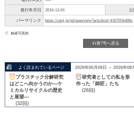
発行年月日
2016-12-01
公
パーマリンク
https://catsj.jp/jnl/pageview?articlecd=4107056400c
触媒写真館
41巻7号へ戻る
よく読まれているページ
2026年05月08日 ～ 2026年08
プラスチック分解研究
研究者としての私を形
はどこへ向かうのか―ケ
作った「師匠」たち
ミカルリサイクルの歴史
(26回)
と展望―
(32回)