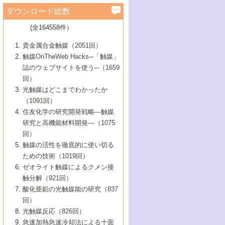
学）
7号 水素を利用する化成品合成の新潮流
6号 新しい固体酸触媒技術
5号 触媒を有効に使うための技術
ールホテル豊橋）
蔵技術の進歩
まで─
3号 メソポーラス物質の新展開
立大学）
3号 実用的ファインケミカル合成プロセス
ダウンロード総数
2号 第97回触媒討論会
1号 最近の触媒担体とその効果
▼46巻（2004年）
7号 ゼオライト合成における最近の進歩
6号 第106回触媒討論会
5号 CO
が関わる触媒・材料
B号 第111回触媒討論会（2013年・関西大
4号 錯体を利用したユニークな表面構造の
を実現する触媒
2
3号 リビング重合触媒の最近の展開
2号 第95回触媒討論会
(全164558件）
1号 部分酸化反応触媒の最前線
▼45巻（2003年）
学）
構築と機能
7号 有機分子触媒による精密有機合成
4号 バイオマス活用のための技術開発
6号 第104回触媒討論会
4号 今後の液体燃料を支える触媒技術
3号 化成品を合成するゼオライト触媒
2号 第93回触媒討論会
1号 なぜこの触媒が良いのか？
▼44巻（2002年）
貴金属合金触媒（2051回）
5号 若手会員による触媒研究の未来展望1：
8号 高機能化ポリオレフィンに向けた重合
5号 こんな物質，あんな物質―新たな触媒
7号 持続可能社会実現のための触媒および
5号 水素製造・貯蔵のための触媒技術の新
4号 水分解用光触媒材料
3号 特殊エネルギー場の触媒反応
触媒OnTheWeb Hacks─「触媒」
企業編
2号 第91回触媒討論会
触媒の最近の進展
1号 高次制御された触媒の化学
▼43巻（2001年）
の可能性―
触媒関連技術
しい展開
誌のウェブサイトを使う─（1659
5号 時間分解分光の進歩と応用
4号 生体内における金属の触媒作用
6号 第102回触媒討論会
3号 最近の自動車排ガス処理技術
2号 第89回触媒討論会
1号 グリーンケミストリーと触媒
▼42巻（2000年）
6号 第100回触媒討論会
8号 未来を拓く金属錯体
回）
6号 第98回触媒討論会
6号 第96回触媒討論会
5号 ファインケミカルズの展開に寄与する
7号 触媒・化学反応における計算化学の進
4号 触媒研究の現状と将来─第90回触媒討論
3号 触媒を利用した電気化学の新展開
2号 第87回触媒討論会特集号
1号 触媒反応工学の明日を拓く
▼41巻（1999年）
7号 『結晶の化学』を活かした触媒研究
光触媒はどこまでわかったか
7号 基礎化学品製造の触媒技術
触媒
歩
会Aから
7号 未来型金属錯体触媒開発への展望
4号 ナノ材料の調製と機能化
（1091回）
3号 生体触媒とバイオプロセス
2号 第85回触媒討論会
8号 イオン液体の応用
1号 孔、穴、あな?-特異な空間とその利用-
▼40巻（1998年）
8号 多機能型リアクター
6号 第94回触媒討論会
8号 若手研究者による触媒研究の未来展望
5号 基礎化学品製造の触媒技術
8号 超臨界流体を用いた化学プロセスの新
住友化学の研究開発戦略―触媒
5号 こんな触媒が欲しい
4号 水素製造・利用の触媒化学
3号 反応ダイナミクス
2号 第83回触媒討論会
1号 創立40周年記念・触媒化学この10年の
▼39巻（1997年）
2：大学・研究所編
展開
研究と高機能材料開発―（1075
7号 サブナノレベルでみた新しい表面現象
6号 第92回触媒討論会
6号 第90回触媒討論会
5号 触媒研究における新しい切り口：コン
進展と21世紀への提言/創立40周年記念・触
4号 超臨界流体の触媒反応への応用
3号 均一系触媒反応最前線
1号 均一系と不均一系触媒反応-その特徴と
回）
▼38巻（1996年）
8号 オレフィン重合触媒の新たな展
7号 基礎化学品製造の触媒技術
ビナトリアルケミストリー
媒学会この10年の歩みとこれから/創立40周
7号 触媒研究と学術雑誌/情報
5号 触媒のおもしろさをどのように伝える
接点
触媒の活性を徹底的に使い切る
4号 実用炭素材料の新展開
1号 触媒の構造と触媒作用/C1化学を中心と
▼37巻（1995年）
年記念・記録は語る
8号 資源の循環と触媒技術
6号 第88回触媒討論会特集号
か
ための技術（1019回）
8号 若い世代からみた触媒化学の現状と未
2号 第79回触媒討論会
5号 研究の方法論を考える
する21世紀への触媒
1号 ファインケミカルズと固体触媒
▼36巻（1994年）
2号 第81回触媒討論会
ゼオライト触媒によるクメン接
来
7号 企業における触媒研究のブレークスル
6号 第86回触媒討論会
3号 最新NO除去触媒の実用化研究
6号 第84回触媒討論会
2号 第77回触媒討論会
2号 第75回触媒討論会
触分解（921回）
1号 電気化学と触媒
▼35巻（1993年）
ー
3号 計算機触媒化学へのさそい
7号 水素化精製触媒の新しい展開
4号 新しい反応場を目指した触媒調製
7号 機能性金属材料と触媒
3号 オリンピックメダル:金・銀・銅はどん
酸化亜鉛の光触媒能の研究（837
3号 希土類を利用した触媒
2号 第73回触媒討論会
8号 この材料を触媒として使ってみません
4号 触媒劣化の制御と予測
1号 工業触媒開発マニュアル―探索から工
▼34巻（1992年）
8号 新しい反応性と機能性を目指した金属
な触媒作用を示すか
回）
5号 反応・分離技術の新しい展開
8号 触媒研究へのNMRの応用と展望
か？
業化まで
4号 触媒とリサイクル
3号 C4化学の展開
5号 最新の実用プロセスと触媒
クラスタ-化学
1号 インパクトを与えたこの研究
▼33巻（1991年）
光触媒反応（826回）
4号 触媒作用における機能の複合化
6号 第80回触媒討論会
2号 第71回触媒討論会
5号 エネルギー変換触媒
4号 《通常号》
6号 第82回触媒討論会
急速加熱急速冷却法による十面
2号 第69回触媒討論会
1号 触媒プロセス開発マニュアル―探索か
▼32巻（1990年）