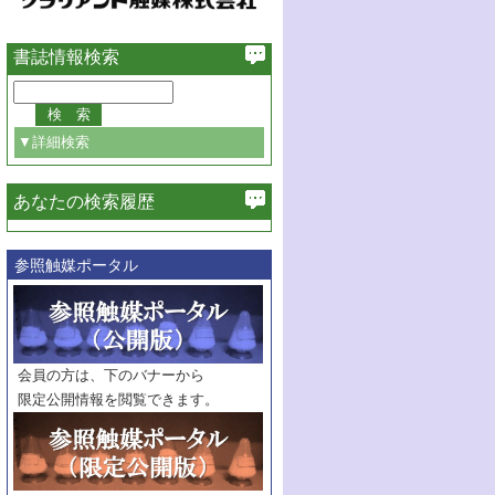
書誌情報検索
▼詳細検索
あなたの検索履歴
必ず含む
参照触媒ポータル
巻・号指定
巻
号
範囲指定
巻
号～
巻
会員の方は、下のバナーから
号
限定公開情報を閲覧できます。
触媒年鑑
年度
記事種別
マーク：
マークあり