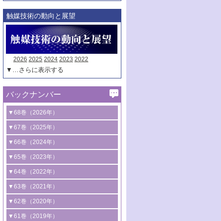
触媒技術の動向と展望
2026
2025
2024
2023
2022
▼…さらに表示する
バックナンバー
▼68巻（2026年）
1号 過酸化水素合成に関する研究動向
▼67巻（2025年）
2号 コンピューター技術により加速する
1号 CO
水素化によるグリーン燃料/グリ
▼66巻（2024年）
2
触媒開発
ーンケミカル製造
1号 低次元ナノ構造を有する触媒材料
▼65巻（2023年）
3号 有機分子変換やCO
資源化のための
2
2号 水素製造のための水分解技術に関す
2号 規制反応場を活用した固体触媒研究
1号 炭素が関わる触媒機能
▼64巻（2022年）
光触媒に関する最近の研究
る最近の研究
の新展開
2号 プラスチックケミカルリサイクルの
1号 合成ガス製造とCOを用いるケミカル
▼63巻（2021年）
B号 第137回触媒討論会（2026年）
3号 オレフィン系樹脂の精密合成に関す
3号 未踏分子変換を目指した酸化触媒プ
ための触媒技術
ズ合成の最新動向
1号 金触媒の新展開
▼62巻（2020年）
る最新技術
ロセスの最前線
3号 非酸化物系金属化合物を基盤とした
2号 化学品合成のための合金触媒開発
2号 ペロブスカイト
1号 触媒設計を拓く欠陥構造のキャラク
▼61巻（2019年）
4号 アルコール類の効率的変換を実現す
4号 シンクロトロン放射光および中性子
触媒材料の開発