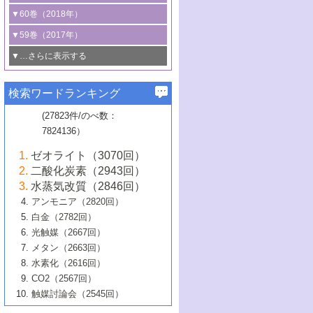
3号 CO
の排出削減および有効活用のた
タリゼーション
2
3号 特殊反応場を利用した触媒的分子変
る非貴金属触媒の研究動向
線を利用した触媒解析技術の最先端
1号 物質移動制御に着目した触媒プロセ
▼60巻（2018年）
4号 格子酸素・格子酸素欠陥を利用した
めの触媒技術
換反応
2号 機能化学品製造に資するクリーンな
ス開発
5号 ゼオライトの合成と応用における研
5号 単原子触媒
触媒反応
1号 固体酸触媒の最新の研究動向
▼59巻（2017年）
触媒的酸化反応
4号 若手による情報発信企画～とびたて
4号 多孔質材料を用いた触媒の新展開
究動向
2号 CO
フリー水素サプライチェーンに
2
6号 参照触媒委員会からのお知らせ
5号 生体触媒によるエネルギー変換反応
2号 二酸化炭素からの有用化学品合成
1号 いたるところに，触媒
▼…さらに表示する
若き触媒の研究者たち～（1）
3号 水処理のための触媒化学
5号 情報学的手法を用いた触媒開発
6号 ヘテロ接合界面
関わる触媒開発動向
B号 第133回触媒討論会（2023年）
6号 窒素とリンの循環のための触媒・機
3号 ナノ粒子・クラスター触媒の最前線
2号 機能性材料の局所構造解析のための
5号 若手による情報発信企画～とびたて
▼58巻（2016年）
4号 光触媒を用いた水分解の最新の研究
6号 カーボンニュートラルに向けた電解
B号 第135回触媒討論会（2025年）
3号 精密高分子合成に関する最近の研究
能性材料
最先端技術
検索ワードランキング
4号 60周年記念企画
若き触媒の研究者たち～（2）
動向
技術
1号 ユニークな構造の高分子を生み出す触
▼57巻（2015年）
動向
B号 第131回触媒討論会（2023年）
3号 無機分離膜材料の開発と触媒反応プ
5号 進化するゼオライト合成技術
6号 石油のノーブル・ユースを志向した
媒技術
(27823件/のべ数：
5号 次世代の触媒プロセスを支えるマイ
B号 第127回触媒討論会（2021年・オン
1号 水素キャリアにかかわる触媒技術の新
4号 バイオマス化成品製造のための触媒
▼56巻（2014年）
ロセスへの適用
触媒技術
7824136）
クロ波
6号 非貴金属系触媒における電気化学的
ライン開催(Zoom)のみ）
2号 リグニンからの化成品製造に向けた触
展開
技術
1号 特殊環境場を利用した材料合成
▼55巻（2013年）
4号 触媒研究における計算科学の利用
酸素還元反応
B号 第129回触媒討論会（2022年・京都
媒技術
6号 メタン転換技術の最新動向
ゼオライト（3070回）
2号 石油精製用触媒の最近の進展
5号 固体触媒による含窒素有機化合物変
2号 光触媒反応機構に関する最新の研究動
1号 高耐久性燃料電池システム用触媒にお
大学：オンライン・対面開催）
▼54巻（2012年）
5号 水素のふるまいを解き明かす最先端
B号 第121回触媒討論会（2018年・東京
3号 触媒研究の最先端～とびたて若き研究
二酸化炭素（2943回）
B号 第125回触媒討論会（2020年・工学
換の最前線
3号 固体酸化物形燃料電池（SOFC）におけ
向
ける新展開
研究
大学）
1号 規則性多孔体の利用技術における最近
▼53巻（2011年）
者たち～（1）
水蒸気改質（2846回）
院大学）
るアノード触媒上での燃料直接改質技術
6号 貴金属使用量低減に向けた自動車排
3号 固体高分子形燃料電池カソード触媒の
2号 リビングラジカル重合の最近の動向
6号 低級アルカンの有効利用のための触
の進歩
アンモニア（2820回）
4号 触媒研究の最先端～とびたて若き研究
1号 金属学から見る合金触媒の新展開
▼52巻（2010年）
ガス浄化触媒の開発
4号 コアシェル構造の制御による触媒機能
開発動向
媒技術
白金（2782回）
3号 天然ガスの化学工業的展開に関する触
2号 第109回触媒討論会
者たち～（2）
2号 第107回触媒討論会
の向上
1号 触媒の劣化対策と長寿命触媒開発
B号 第123回触媒討論会（2019年・大阪
▼51巻（2009年）
4号 人工光合成に向けた近年のアプローチ
光触媒（2667回）
媒技術
B号 第119回触媒討論会（2017年・首都
3号 貴金属低減技術の最新動向
5号 触媒研究の最先端～とびたて若き研究
市立大学）
3号 触媒のその場観察法の進歩（１）
5号 工業触媒およびその周辺技術の最近の
2号 第105回触媒討論会
1号 炭素材料－熱い注目を集める材料－
▼50巻（2008年）
メタン（2663回）
大学東京）
5号 未利用熱エネルギーの有効活用に貢献
4号 貴金属触媒の精密構造制御とその活用
者たち～（3）
4号 貴金属代替技術の最新動向
進歩
水素化（2616回）
4号 触媒のその場観察法の進歩（２）
3号 ナノ構造が拓く新機能
する触媒技術
2号 第103回触媒討論会
1号 触媒化学と学会のこの10年，半世紀，
▼49巻（2007年）
5号 バイオマス化成品製造のための固体触
6号 イオニクス材料と燃料電池・電解合成
5号 光触媒による物質変換反応の新展開
CO2（2567回）
6号 ナノシート
5号 不活性結合の触媒的活性化による有機
そして未来
4号 活性サイトおよびその環境の精密な設
6号 ポリオキソメタレート
3号 環境浄化用光触媒の現状と課題
媒の開発
1号 含フッ素化合物の合成と触媒
▼48巻（2006年）
の最新の研究動向
触媒討論会（2545回）
6号 グラフェン
合成
B号 第115回触媒討論会（2015年・成蹊大
計による触媒の高機能化
2号 第101回触媒討論会
B号 第113回触媒討論会（2014年・ロワジ
4号 水素社会の実現に向けた水素製造・貯
6号 ナノ空間─吸着状態解析から新機能開拓
2号 第99回触媒討論会
B号 第117回触媒討論会（2016年・大阪府
1号 固体酸触媒の最近の進歩
▼47巻（2005年）