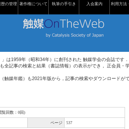
履歴の管理
著作権について
執筆の手引き
入会案内
利用方法・
talysis）」は1959年（昭和34年）に創刊された 触媒学会の会誌です．
も全記事の検索と結果（書誌情報）の表示ができ， 正会員・
（触媒年鑑）も2021年版から，記事の検索やダウンロードが
B(閲覧回数：0回)
ページ
537