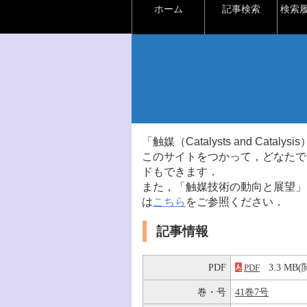
ホーム
記事検索
検索
「触媒（Catalysts and Ca
このサイトをつかって，どなたで
ドもできます．
また，「触媒技術の動向と展望」
は
こちら
をご参照ください．
記事情報
PDF
3.3 M
PDF
巻・号
41巻7号