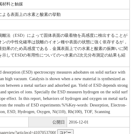
属材料と触媒
による表面上の水素と酸素の挙動
脱離法（ESD）によって固体表面の吸着物を高感度に検出することが
オンの中性化確率は脱離のイオン種や表面の状態に強く依存するが，
量効果のため高感度である．金属表面上での水素と酸素の振舞いに関
を示してESDの有用性についてのべ水素の2次元分布測定の結果も紹
d desorption (ESD) spectroscopy measures adsobates on solid surface with
n an high vacuum. Catalysis is shown when a new material is synthesized as
ction between a metal surface and adsorbed gas. Yield of ESD depends strong
e and species of ions. Specially the ESD measures hydrogen on the solid surf
tope effect. In this report, behaviors of hydrogen and oxygen on metal surfa
 from the results of ESD experiments.%%Key-words: Desorption, Electron-
tion, ESD, Hydrogen, Oxygen, Ni(110), Rh(100), TOF, Scanning
公開日
2016-12-01
nl/pageview?articlecd=4107053700f