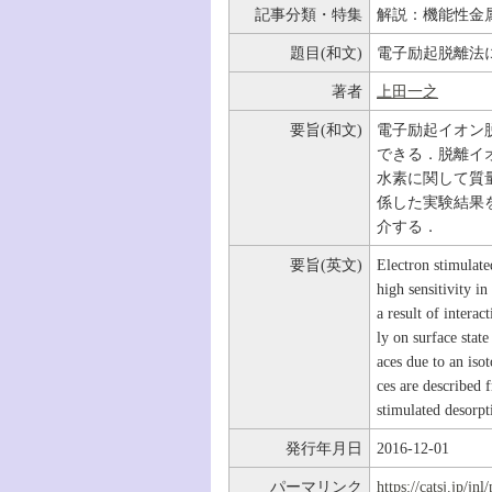
記事分類・特集
解説：機能性金
題目(和文)
電子励起脱離法
著者
上田一之
要旨(和文)
電子励起イオン
できる．脱離イ
水素に関して質
係した実験結果
介する．
要旨(英文)
Electron stimulate
high sensitivity i
a result of intera
ly on surface stat
aces due to an iso
ces are described
stimulated desorp
発行年月日
2016-12-01
パーマリンク
https://catsj.jp/j