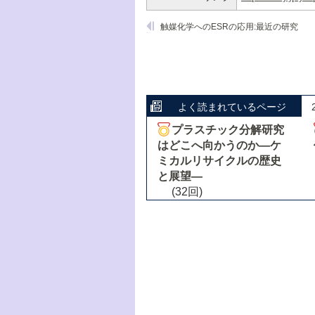
触媒化学へのESRの応用:最近の研究
よく読まれているページ
プラスチック分解研究
はどこへ向かうのか―ケ
ミカルリサイクルの歴史
と展望―
(32回)