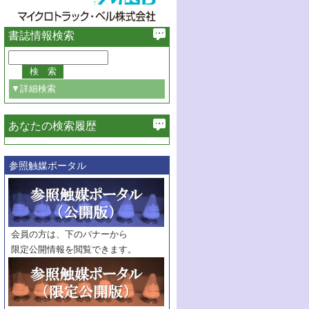
書誌情報検索
▼詳細検索
あなたの検索履歴
必ず含む
参照触媒ポータル
巻・号指定
巻
号
範囲指定
巻
号～
巻
会員の方は、下のバナーから
号
限定公開情報を閲覧できます。
触媒年鑑
年度
記事種別
マーク：
マークあり