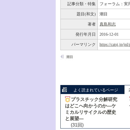
記事分類・特集
フォーラム：実
題目(和文)
潮目
著者
真島和志
発行年月日
2016-12-01
パーマリンク
https://catsj.jp/j
潮目
よく読まれているページ
プラスチック分解研究
はどこへ向かうのか―ケ
ミカルリサイクルの歴史
と展望―
(31回)