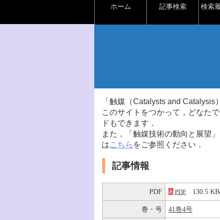
ホーム
記事検索
検索
「触媒（Catalysts and Ca
このサイトをつかって，どなたで
ドもできます．
また，「触媒技術の動向と展望」
は
こちら
をご参照ください．
記事情報
PDF
130.5 
PDF
巻・号
41巻4号