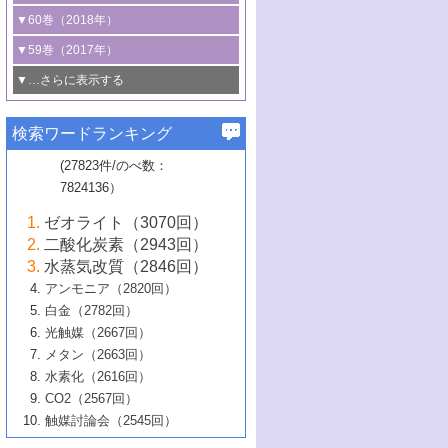
3号 CO
の排出削減および有効活用のた
タリゼーション
2
3号 特殊反応場を利用した触媒的分子変
る非貴金属触媒の研究動向
線を利用した触媒解析技術の最先端
1号 物質移動制御に着目した触媒プロセ
▼60巻（2018年）
4号 格子酸素・格子酸素欠陥を利用した
めの触媒技術
換反応
2号 機能化学品製造に資するクリーンな
ス開発
5号 ゼオライトの合成と応用における研
5号 単原子触媒
触媒反応
1号 固体酸触媒の最新の研究動向
▼59巻（2017年）
触媒的酸化反応
4号 若手による情報発信企画～とびたて
4号 多孔質材料を用いた触媒の新展開
究動向
2号 CO
フリー水素サプライチェーンに
2
6号 参照触媒委員会からのお知らせ
5号 生体触媒によるエネルギー変換反応
2号 二酸化炭素からの有用化学品合成
1号 いたるところに，触媒
▼…さらに表示する
若き触媒の研究者たち～（1）
3号 水処理のための触媒化学
5号 情報学的手法を用いた触媒開発
6号 ヘテロ接合界面
関わる触媒開発動向
B号 第133回触媒討論会（2023年）
6号 窒素とリンの循環のための触媒・機
3号 ナノ粒子・クラスター触媒の最前線
2号 機能性材料の局所構造解析のための
5号 若手による情報発信企画～とびたて
▼58巻（2016年）
4号 光触媒を用いた水分解の最新の研究
6号 カーボンニュートラルに向けた電解
B号 第135回触媒討論会（2025年）
3号 精密高分子合成に関する最近の研究
能性材料
最先端技術
検索ワードランキング
4号 60周年記念企画
若き触媒の研究者たち～（2）
動向
技術
1号 ユニークな構造の高分子を生み出す触
▼57巻（2015年）
動向
B号 第131回触媒討論会（2023年）
3号 無機分離膜材料の開発と触媒反応プ
5号 進化するゼオライト合成技術
6号 石油のノーブル・ユースを志向した
媒技術
(27823件/のべ数：
5号 次世代の触媒プロセスを支えるマイ
B号 第127回触媒討論会（2021年・オン
1号 水素キャリアにかかわる触媒技術の新
4号 バイオマス化成品製造のための触媒
▼56巻（2014年）
ロセスへの適用
触媒技術
7824136）
クロ波
6号 非貴金属系触媒における電気化学的
ライン開催(Zoom)のみ）
2号 リグニンからの化成品製造に向けた触
展開
技術
1号 特殊環境場を利用した材料合成
▼55巻（2013年）
4号 触媒研究における計算科学の利用
酸素還元反応
B号 第129回触媒討論会（2022年・京都
媒技術
6号 メタン転換技術の最新動向
ゼオライト（3070回）
2号 石油精製用触媒の最近の進展
5号 固体触媒による含窒素有機化合物変
2号 光触媒反応機構に関する最新の研究動
1号 高耐久性燃料電池システム用触媒にお
大学：オンライン・対面開催）
▼54巻（2012年）
5号 水素のふるまいを解き明かす最先端
B号 第121回触媒討論会（2018年・東京
3号 触媒研究の最先端～とびたて若き研究
二酸化炭素（2943回）
B号 第125回触媒討論会（2020年・工学
換の最前線
3号 固体酸化物形燃料電池（SOFC）におけ
向
ける新展開
研究
大学）
1号 規則性多孔体の利用技術における最近
▼53巻（2011年）
者たち～（1）
水蒸気改質（2846回）
院大学）
るアノード触媒上での燃料直接改質技術
6号 貴金属使用量低減に向けた自動車排
3号 固体高分子形燃料電池カソード触媒の
2号 リビングラジカル重合の最近の動向
6号 低級アルカンの有効利用のための触
の進歩
アンモニア（2820回）
4号 触媒研究の最先端～とびたて若き研究
1号 金属学から見る合金触媒の新展開
▼52巻（2010年）
ガス浄化触媒の開発
4号 コアシェル構造の制御による触媒機能
開発動向
媒技術
白金（2782回）
3号 天然ガスの化学工業的展開に関する触
2号 第109回触媒討論会
者たち～（2）
2号 第107回触媒討論会
の向上
1号 触媒の劣化対策と長寿命触媒開発
B号 第123回触媒討論会（2019年・大阪
▼51巻（2009年）
4号 人工光合成に向けた近年のアプローチ
光触媒（2667回）
媒技術
B号 第119回触媒討論会（2017年・首都
3号 貴金属低減技術の最新動向
5号 触媒研究の最先端～とびたて若き研究
市立大学）
3号 触媒のその場観察法の進歩（１）
5号 工業触媒およびその周辺技術の最近の
2号 第105回触媒討論会
1号 炭素材料－熱い注目を集める材料－
▼50巻（2008年）
メタン（2663回）
大学東京）
5号 未利用熱エネルギーの有効活用に貢献
4号 貴金属触媒の精密構造制御とその活用
者たち～（3）
4号 貴金属代替技術の最新動向
進歩
水素化（2616回）
4号 触媒のその場観察法の進歩（２）
3号 ナノ構造が拓く新機能
する触媒技術
2号 第103回触媒討論会
1号 触媒化学と学会のこの10年，半世紀，
▼49巻（2007年）
5号 バイオマス化成品製造のための固体触
6号 イオニクス材料と燃料電池・電解合成
5号 光触媒による物質変換反応の新展開
CO2（2567回）
6号 ナノシート
5号 不活性結合の触媒的活性化による有機
そして未来
4号 活性サイトおよびその環境の精密な設
6号 ポリオキソメタレート
3号 環境浄化用光触媒の現状と課題
媒の開発
1号 含フッ素化合物の合成と触媒
▼48巻（2006年）
の最新の研究動向
触媒討論会（2545回）
6号 グラフェン
合成
B号 第115回触媒討論会（2015年・成蹊大
計による触媒の高機能化
2号 第101回触媒討論会
B号 第113回触媒討論会（2014年・ロワジ
4号 水素社会の実現に向けた水素製造・貯
6号 ナノ空間─吸着状態解析から新機能開拓
2号 第99回触媒討論会
B号 第117回触媒討論会（2016年・大阪府
1号 固体酸触媒の最近の進歩
▼47巻（2005年）