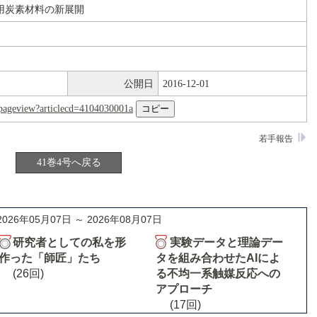
用炭素材料の新展開
公開日
2016-12-01
nl/pageview?articlecd=4104030001a
若手報告
41巻4号へ戻る
2026年05月07日 ～ 2026年08月07日
研究者としての私を形
実験データと理論デー
作った「師匠」たち
タを組み合わせたAIによ
(26回)
る不均一系触媒反応への
アプローチ
(17回)