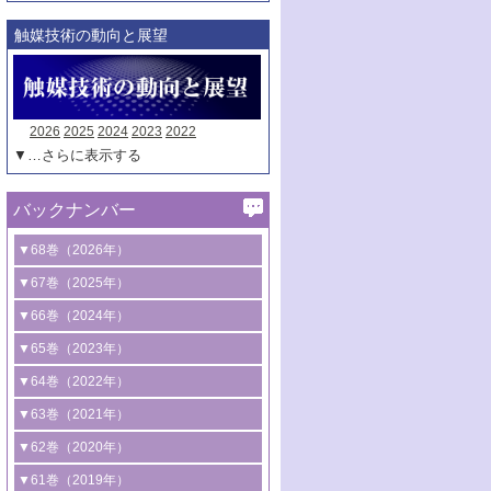
触媒技術の動向と展望
2026
2025
2024
2023
2022
▼…さらに表示する
バックナンバー
▼68巻（2026年）
1号 過酸化水素合成に関する研究動向
▼67巻（2025年）
2号 コンピューター技術により加速する
1号 CO
水素化によるグリーン燃料/グリ
▼66巻（2024年）
2
触媒開発
ーンケミカル製造
1号 低次元ナノ構造を有する触媒材料
▼65巻（2023年）
3号 有機分子変換やCO
資源化のための
2
2号 水素製造のための水分解技術に関す
2号 規制反応場を活用した固体触媒研究
1号 炭素が関わる触媒機能
▼64巻（2022年）
光触媒に関する最近の研究
る最近の研究
の新展開
2号 プラスチックケミカルリサイクルの
1号 合成ガス製造とCOを用いるケミカル
▼63巻（2021年）
B号 第137回触媒討論会（2026年）
3号 オレフィン系樹脂の精密合成に関す
3号 未踏分子変換を目指した酸化触媒プ
ための触媒技術
ズ合成の最新動向
1号 金触媒の新展開
▼62巻（2020年）
る最新技術
ロセスの最前線
3号 非酸化物系金属化合物を基盤とした
2号 化学品合成のための合金触媒開発
2号 ペロブスカイト
1号 触媒設計を拓く欠陥構造のキャラク
▼61巻（2019年）
4号 アルコール類の効率的変換を実現す
4号 シンクロトロン放射光および中性子
触媒材料の開発