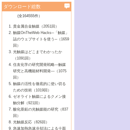
学）
7号 水素を利用する化成品合成の新潮流
6号 新しい固体酸触媒技術
5号 触媒を有効に使うための技術
ールホテル豊橋）
蔵技術の進歩
まで─
3号 メソポーラス物質の新展開
立大学）
3号 実用的ファインケミカル合成プロセス
ダウンロード総数
2号 第97回触媒討論会
1号 最近の触媒担体とその効果
▼46巻（2004年）
7号 ゼオライト合成における最近の進歩
6号 第106回触媒討論会
5号 CO
が関わる触媒・材料
B号 第111回触媒討論会（2013年・関西大
4号 錯体を利用したユニークな表面構造の
を実現する触媒
2
3号 リビング重合触媒の最近の展開
2号 第95回触媒討論会
(全164555件）
1号 部分酸化反応触媒の最前線
▼45巻（2003年）
学）
構築と機能
7号 有機分子触媒による精密有機合成
4号 バイオマス活用のための技術開発
6号 第104回触媒討論会
4号 今後の液体燃料を支える触媒技術
3号 化成品を合成するゼオライト触媒
2号 第93回触媒討論会
1号 なぜこの触媒が良いのか？
▼44巻（2002年）
貴金属合金触媒（2051回）
5号 若手会員による触媒研究の未来展望1：
8号 高機能化ポリオレフィンに向けた重合
5号 こんな物質，あんな物質―新たな触媒
7号 持続可能社会実現のための触媒および
5号 水素製造・貯蔵のための触媒技術の新
4号 水分解用光触媒材料
3号 特殊エネルギー場の触媒反応
触媒OnTheWeb Hacks─「触媒」
企業編
2号 第91回触媒討論会
触媒の最近の進展
1号 高次制御された触媒の化学
▼43巻（2001年）
の可能性―
触媒関連技術
しい展開
誌のウェブサイトを使う─（1659
5号 時間分解分光の進歩と応用
4号 生体内における金属の触媒作用
6号 第102回触媒討論会
3号 最近の自動車排ガス処理技術
2号 第89回触媒討論会
1号 グリーンケミストリーと触媒
▼42巻（2000年）
6号 第100回触媒討論会
8号 未来を拓く金属錯体
回）
6号 第98回触媒討論会
6号 第96回触媒討論会
5号 ファインケミカルズの展開に寄与する
7号 触媒・化学反応における計算化学の進
4号 触媒研究の現状と将来─第90回触媒討論
3号 触媒を利用した電気化学の新展開
2号 第87回触媒討論会特集号
1号 触媒反応工学の明日を拓く
▼41巻（1999年）
7号 『結晶の化学』を活かした触媒研究
光触媒はどこまでわかったか
7号 基礎化学品製造の触媒技術
触媒
歩
会Aから
7号 未来型金属錯体触媒開発への展望
4号 ナノ材料の調製と機能化
（1091回）
3号 生体触媒とバイオプロセス
2号 第85回触媒討論会
8号 イオン液体の応用
1号 孔、穴、あな?-特異な空間とその利用-
▼40巻（1998年）
8号 多機能型リアクター
6号 第94回触媒討論会
8号 若手研究者による触媒研究の未来展望
5号 基礎化学品製造の触媒技術
8号 超臨界流体を用いた化学プロセスの新
住友化学の研究開発戦略―触媒
5号 こんな触媒が欲しい
4号 水素製造・利用の触媒化学
3号 反応ダイナミクス
2号 第83回触媒討論会
1号 創立40周年記念・触媒化学この10年の
▼39巻（1997年）
2：大学・研究所編
展開
研究と高機能材料開発―（1075
7号 サブナノレベルでみた新しい表面現象
6号 第92回触媒討論会
6号 第90回触媒討論会
5号 触媒研究における新しい切り口：コン
進展と21世紀への提言/創立40周年記念・触
4号 超臨界流体の触媒反応への応用
3号 均一系触媒反応最前線
1号 均一系と不均一系触媒反応-その特徴と
回）
▼38巻（1996年）
8号 オレフィン重合触媒の新たな展
7号 基礎化学品製造の触媒技術
ビナトリアルケミストリー
媒学会この10年の歩みとこれから/創立40周
7号 触媒研究と学術雑誌/情報
5号 触媒のおもしろさをどのように伝える
接点
触媒の活性を徹底的に使い切る
4号 実用炭素材料の新展開
1号 触媒の構造と触媒作用/C1化学を中心と
▼37巻（1995年）
年記念・記録は語る
8号 資源の循環と触媒技術
6号 第88回触媒討論会特集号
か
ための技術（1019回）
8号 若い世代からみた触媒化学の現状と未
2号 第79回触媒討論会
5号 研究の方法論を考える
する21世紀への触媒
1号 ファインケミカルズと固体触媒
▼36巻（1994年）
2号 第81回触媒討論会
ゼオライト触媒によるクメン接
来
7号 企業における触媒研究のブレークスル
6号 第86回触媒討論会
3号 最新NO除去触媒の実用化研究
6号 第84回触媒討論会
2号 第77回触媒討論会
2号 第75回触媒討論会
触分解（921回）
1号 電気化学と触媒
▼35巻（1993年）
ー
3号 計算機触媒化学へのさそい
7号 水素化精製触媒の新しい展開
4号 新しい反応場を目指した触媒調製
7号 機能性金属材料と触媒
3号 オリンピックメダル:金・銀・銅はどん
酸化亜鉛の光触媒能の研究（837
3号 希土類を利用した触媒
2号 第73回触媒討論会
8号 この材料を触媒として使ってみません
4号 触媒劣化の制御と予測
1号 工業触媒開発マニュアル―探索から工
▼34巻（1992年）
8号 新しい反応性と機能性を目指した金属
な触媒作用を示すか
回）
5号 反応・分離技術の新しい展開
8号 触媒研究へのNMRの応用と展望
か？
業化まで
4号 触媒とリサイクル
3号 C4化学の展開
5号 最新の実用プロセスと触媒
クラスタ-化学
1号 インパクトを与えたこの研究
▼33巻（1991年）
光触媒反応（826回）
4号 触媒作用における機能の複合化
6号 第80回触媒討論会
2号 第71回触媒討論会
5号 エネルギー変換触媒
4号 《通常号》
6号 第82回触媒討論会
急速加熱急速冷却法による十面
2号 第69回触媒討論会
1号 触媒プロセス開発マニュアル―探索か
▼32巻（1990年）