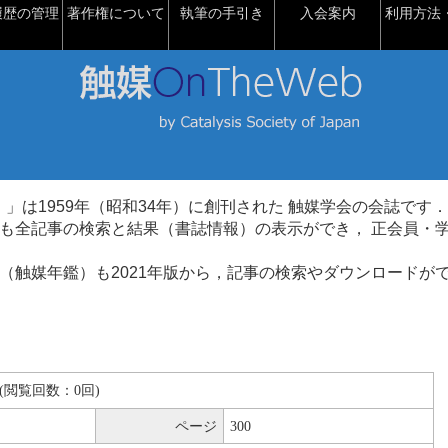
履歴の管理
著作権について
執筆の手引き
入会案内
利用方法・
talysis）」は1959年（昭和34年）に創刊された 触媒学会の会誌です．
も全記事の検索と結果（書誌情報）の表示ができ， 正会員・
（触媒年鑑）も2021年版から，記事の検索やダウンロードが
KB(閲覧回数：0回)
ページ
300