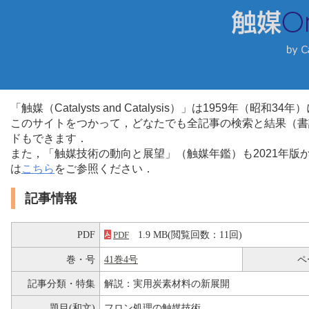
「触媒（Catalysts and Catalysis）」は1959年（昭
このサイトをつかって，どなたでも全記事の検索と結果（書
ドもできます．
また，「触媒技術の動向と展望」（触媒年鑑）も2021年
は
こちら
をご参照ください．
記事情報
PDF
1.9 MB(閲覧回数：11回)
PDF
巻・号
41巻4号
ペ
記事分類・特集
解説：実用炭素材料の新展開
題目(和文)
フロン処理の触媒技術