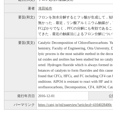
著者
滝田祐作
要旨(和文)
フロンを加水分解するとフッ酸が生成して，短
無かった．最近，リン酸アルミニウム触媒が，
FCばかりでなく，PFCの分解にも有効である
てきた．最近の触媒法によるフロン分解につい
要旨(英文)
Catalytic Decomposition of Chlorofluorocarbons. 
hemistry, Faculty of Engineering, Oita University
lytic process is the most suitable method in the de
tal oxides and zeolites has been studied but no catal
orted. Hydrogen fluoride which is always formed in 
bstances of catalysts to form fluorides and this cause
found that CFCs, HFCs, and FC including CF4 can
onditions. AlPO4 is resistant to react with HF and 
orofluorocarbons, Decomposition, CF4, AlPO4, Catal
発行年月日
2016-12-01
公
パーマリンク
https://catsj.jp/jnl/pageview?articlecd=4104028400c