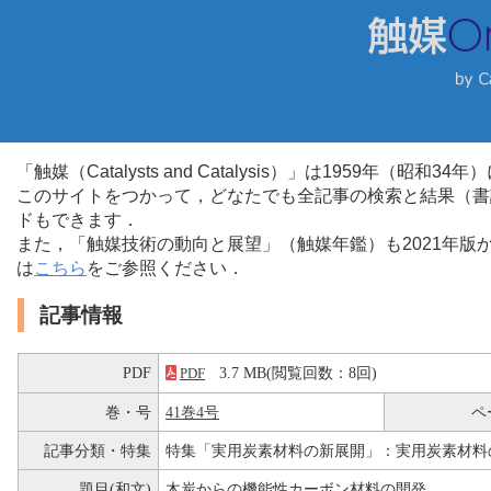
「触媒（Catalysts and Catalysis）」は1959年（昭
このサイトをつかって，どなたでも全記事の検索と結果（書
ドもできます．
また，「触媒技術の動向と展望」（触媒年鑑）も2021年
は
こちら
をご参照ください．
記事情報
PDF
3.7 MB(閲覧回数：8回)
PDF
巻・号
41巻4号
ペ
記事分類・特集
特集「実用炭素材料の新展開」：実用炭素材料
題目(和文)
木炭からの機能性カーボン材料の開発