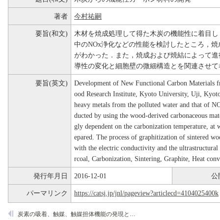
著者
今村祐嗣
要旨(和文)
木材を焼成処理して得た木炭の機能性に着目し
中のNOx浄化などの性能を検討したところ，
がわかった．また，焼成および焼結によって進
導性の変化と細胞壁の微細構造とを関連させて
要旨(英文)
Development of New Functional Carbon Material
ood Research Institute, Kyoto University, Uji, Ky
heavy metals from the polluted water and that of 
ducted by using the wood-derived carbonaceous mate
gly dependent on the carbonization temperature, at 
epared. The process of graphitization of sintered wo
with the electric conductivity and the ultrastructu
rcoal, Carbonization, Sintering, Graphite, Heat con
発行年月日
2016-12-01
公
パーマリンク
https://catsj.jp/jnl/pageview?articlecd=4104025400k
炭素の吸着、触媒、触媒担体機能の発現と利用