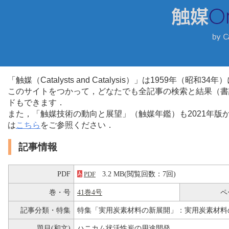
「触媒（Catalysts and Catalysis）」は1959年（昭
このサイトをつかって，どなたでも全記事の検索と結果（書
ドもできます．
また，「触媒技術の動向と展望」（触媒年鑑）も2021年
は
こちら
をご参照ください．
記事情報
PDF
3.2 MB(閲覧回数：7回)
PDF
巻・号
41巻4号
ペ
記事分類・特集
特集「実用炭素材料の新展開」：実用炭素材料
題目(和文)
ハニカム状活性炭の用途開発