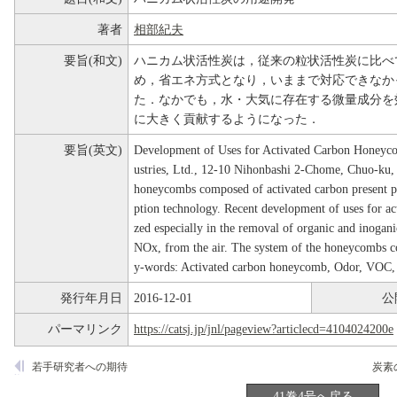
著者
相部紀夫
要旨(和文)
ハニカム状活性炭は，従来の粒状活性炭に比べ
め，省エネ方式となり，いままで対応できなか
た．なかでも，水・大気に存在する微量成分を
に大きく貢献するようになった．
要旨(英文)
Development of Uses for Activated Carbon Honeyc
ustries, Ltd., 12-10 Nihonbashi 2-Chome, Chuo-k
honeycombs composed of activated carbon present pos
ption technology. Recent development of uses for 
zed especially in the removal of organic and inogan
NOx, from the air. The system of the honeycombs 
y-words: Activated carbon honeycomb, Odor, VOC,
発行年月日
2016-12-01
公
パーマリンク
https://catsj.jp/jnl/pageview?articlecd=4104024200e
若手研究者への期待
41巻4号へ戻る