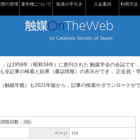
履歴の管理
著作権について
執筆の手引き
入会案内
利用方法・
talysis）」は1959年（昭和34年）に創刊された 触媒学会の会誌です．
も全記事の検索と結果（書誌情報）の表示ができ， 正会員・
（触媒年鑑）も2021年版から，記事の検索やダウンロードが
KB(閲覧回数：2回)
ページ
119