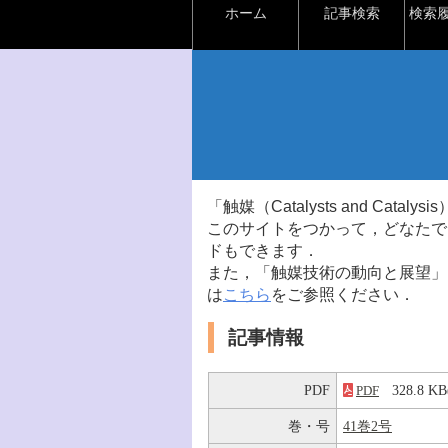
ホーム
記事検索
検索
「触媒（Catalysts and Ca
このサイトをつかって，どなたで
ドもできます．
また，「触媒技術の動向と展望」
は
こちら
をご参照ください．
記事情報
PDF
328.8 
PDF
巻・号
41巻2号