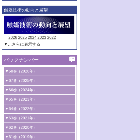
触媒技術の動向と展望
2026
2025
2024
2023
2022
▼…さらに表示する
バックナンバー
▼68巻（2026年）
1号 過酸化水素合成に関する研究動向
▼67巻（2025年）
2号 コンピューター技術により加速する
1号 CO
水素化によるグリーン燃料/グリ
▼66巻（2024年）
2
触媒開発
ーンケミカル製造
1号 低次元ナノ構造を有する触媒材料
▼65巻（2023年）
3号 有機分子変換やCO
資源化のための
2
2号 水素製造のための水分解技術に関す
2号 規制反応場を活用した固体触媒研究
1号 炭素が関わる触媒機能
▼64巻（2022年）
光触媒に関する最近の研究
る最近の研究
の新展開
2号 プラスチックケミカルリサイクルの
1号 合成ガス製造とCOを用いるケミカル
▼63巻（2021年）
B号 第137回触媒討論会（2026年）
3号 オレフィン系樹脂の精密合成に関す
3号 未踏分子変換を目指した酸化触媒プ
ための触媒技術
ズ合成の最新動向
1号 金触媒の新展開
▼62巻（2020年）
る最新技術
ロセスの最前線
3号 非酸化物系金属化合物を基盤とした
2号 化学品合成のための合金触媒開発
2号 ペロブスカイト
1号 触媒設計を拓く欠陥構造のキャラク
▼61巻（2019年）
4号 アルコール類の効率的変換を実現す
4号 シンクロトロン放射光および中性子
触媒材料の開発