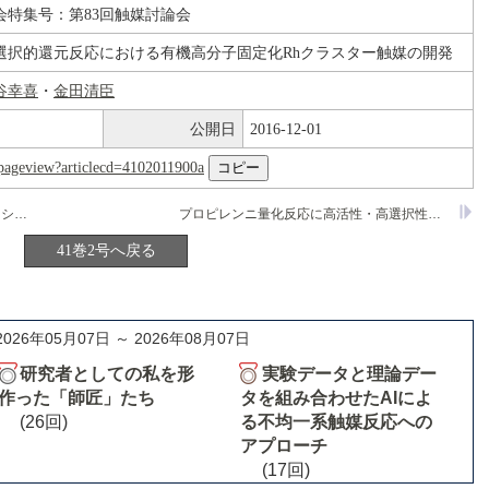
会特集号：第83回触媒討論会
選択的還元反応における有機高分子固定化Rhクラスター触媒の開発
谷幸喜
・
金田清臣
公開日
2016-12-01
nl/pageview?articlecd=4102011900a
NaY細孔内に合成されたMoダイマーオキシカーバイド種の構造とメタノール分解反応
プロピレンニ量化反応に高活性・高選択性を示すニッケル―ホスフィン系錯体触媒の開発
41巻2号へ戻る
2026年05月07日 ～ 2026年08月07日
研究者としての私を形
実験データと理論デー
作った「師匠」たち
タを組み合わせたAIによ
(26回)
る不均一系触媒反応への
アプローチ
(17回)