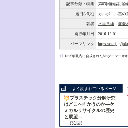
記事分類・特集
第83回触媒討論
題目(和文)
カルボニル基の
著者
水垣共雄
・
海老
発行年月日
2016-12-01
パーマリンク
https://catsj.jp/j
よく読まれているページ
プラスチック分解研究
はどこへ向かうのか―ケ
ミカルリサイクルの歴史
と展望―
(31回)