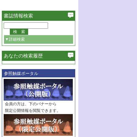
書誌情報検索
▼詳細検索
あなたの検索履歴
必ず含む
参照触媒ポータル
巻・号指定
巻
号
範囲指定
巻
号～
巻
会員の方は、下のバナーから
号
限定公開情報を閲覧できます。
触媒年鑑
年度
記事種別
マーク：
マークあり