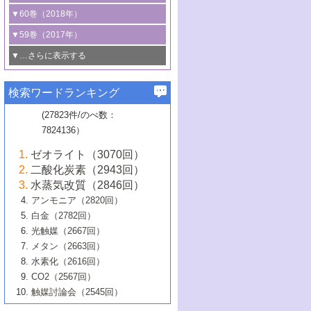
3号 CO
の排出削減および有効活用のた
タリゼーション
2
3号 特殊反応場を利用した触媒的分子変
る非貴金属触媒の研究動向
線を利用した触媒解析技術の最先端
1号 物質移動制御に着目した触媒プロセ
▼60巻（2018年）
4号 格子酸素・格子酸素欠陥を利用した
めの触媒技術
換反応
2号 機能化学品製造に資するクリーンな
ス開発
5号 ゼオライトの合成と応用における研
5号 単原子触媒
触媒反応
1号 固体酸触媒の最新の研究動向
▼59巻（2017年）
触媒的酸化反応
4号 若手による情報発信企画～とびたて
4号 多孔質材料を用いた触媒の新展開
究動向
2号 CO
フリー水素サプライチェーンに
2
6号 参照触媒委員会からのお知らせ
5号 生体触媒によるエネルギー変換反応
2号 二酸化炭素からの有用化学品合成
1号 いたるところに，触媒
▼…さらに表示する
若き触媒の研究者たち～（1）
3号 水処理のための触媒化学
5号 情報学的手法を用いた触媒開発
6号 ヘテロ接合界面
関わる触媒開発動向
B号 第133回触媒討論会（2023年）
6号 窒素とリンの循環のための触媒・機
3号 ナノ粒子・クラスター触媒の最前線
2号 機能性材料の局所構造解析のための
5号 若手による情報発信企画～とびたて
▼58巻（2016年）
4号 光触媒を用いた水分解の最新の研究
6号 カーボンニュートラルに向けた電解
B号 第135回触媒討論会（2025年）
3号 精密高分子合成に関する最近の研究
能性材料
最先端技術
検索ワードランキング
4号 60周年記念企画
若き触媒の研究者たち～（2）
動向
技術
1号 ユニークな構造の高分子を生み出す触
▼57巻（2015年）
動向
B号 第131回触媒討論会（2023年）
3号 無機分離膜材料の開発と触媒反応プ
5号 進化するゼオライト合成技術
6号 石油のノーブル・ユースを志向した
媒技術
(27823件/のべ数：
5号 次世代の触媒プロセスを支えるマイ
B号 第127回触媒討論会（2021年・オン
1号 水素キャリアにかかわる触媒技術の新
4号 バイオマス化成品製造のための触媒
▼56巻（2014年）
ロセスへの適用
触媒技術
7824136）
クロ波
6号 非貴金属系触媒における電気化学的
ライン開催(Zoom)のみ）
2号 リグニンからの化成品製造に向けた触
展開
技術
1号 特殊環境場を利用した材料合成
▼55巻（2013年）
4号 触媒研究における計算科学の利用
酸素還元反応
B号 第129回触媒討論会（2022年・京都
媒技術
6号 メタン転換技術の最新動向
ゼオライト（3070回）
2号 石油精製用触媒の最近の進展
5号 固体触媒による含窒素有機化合物変
2号 光触媒反応機構に関する最新の研究動
1号 高耐久性燃料電池システム用触媒にお
大学：オンライン・対面開催）
▼54巻（2012年）
5号 水素のふるまいを解き明かす最先端
B号 第121回触媒討論会（2018年・東京
3号 触媒研究の最先端～とびたて若き研究
二酸化炭素（2943回）
B号 第125回触媒討論会（2020年・工学
換の最前線
3号 固体酸化物形燃料電池（SOFC）におけ
向
ける新展開
研究
大学）
1号 規則性多孔体の利用技術における最近
▼53巻（2011年）
者たち～（1）
水蒸気改質（2846回）
院大学）
るアノード触媒上での燃料直接改質技術
6号 貴金属使用量低減に向けた自動車排
3号 固体高分子形燃料電池カソード触媒の
2号 リビングラジカル重合の最近の動向
6号 低級アルカンの有効利用のための触
の進歩
アンモニア（2820回）
4号 触媒研究の最先端～とびたて若き研究
1号 金属学から見る合金触媒の新展開
▼52巻（2010年）
ガス浄化触媒の開発
4号 コアシェル構造の制御による触媒機能
開発動向
媒技術
白金（2782回）
3号 天然ガスの化学工業的展開に関する触
2号 第109回触媒討論会
者たち～（2）
2号 第107回触媒討論会
の向上
1号 触媒の劣化対策と長寿命触媒開発
B号 第123回触媒討論会（2019年・大阪
▼51巻（2009年）
4号 人工光合成に向けた近年のアプローチ
光触媒（2667回）
媒技術
B号 第119回触媒討論会（2017年・首都
3号 貴金属低減技術の最新動向
5号 触媒研究の最先端～とびたて若き研究
市立大学）
3号 触媒のその場観察法の進歩（１）
5号 工業触媒およびその周辺技術の最近の
2号 第105回触媒討論会
1号 炭素材料－熱い注目を集める材料－
▼50巻（2008年）
メタン（2663回）
大学東京）
5号 未利用熱エネルギーの有効活用に貢献
4号 貴金属触媒の精密構造制御とその活用
者たち～（3）
4号 貴金属代替技術の最新動向
進歩
水素化（2616回）
4号 触媒のその場観察法の進歩（２）
3号 ナノ構造が拓く新機能
する触媒技術
2号 第103回触媒討論会
1号 触媒化学と学会のこの10年，半世紀，
▼49巻（2007年）
5号 バイオマス化成品製造のための固体触
6号 イオニクス材料と燃料電池・電解合成
5号 光触媒による物質変換反応の新展開
CO2（2567回）
6号 ナノシート
5号 不活性結合の触媒的活性化による有機
そして未来
4号 活性サイトおよびその環境の精密な設
6号 ポリオキソメタレート
3号 環境浄化用光触媒の現状と課題
媒の開発
1号 含フッ素化合物の合成と触媒
▼48巻（2006年）
の最新の研究動向
触媒討論会（2545回）
6号 グラフェン
合成
B号 第115回触媒討論会（2015年・成蹊大
計による触媒の高機能化
2号 第101回触媒討論会
B号 第113回触媒討論会（2014年・ロワジ
4号 水素社会の実現に向けた水素製造・貯
6号 ナノ空間─吸着状態解析から新機能開拓
2号 第99回触媒討論会
B号 第117回触媒討論会（2016年・大阪府
1号 固体酸触媒の最近の進歩
▼47巻（2005年）