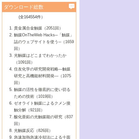
学）
7号 水素を利用する化成品合成の新潮流
6号 新しい固体酸触媒技術
5号 触媒を有効に使うための技術
ールホテル豊橋）
蔵技術の進歩
まで─
3号 メソポーラス物質の新展開
立大学）
3号 実用的ファインケミカル合成プロセス
ダウンロード総数
2号 第97回触媒討論会
1号 最近の触媒担体とその効果
▼46巻（2004年）
7号 ゼオライト合成における最近の進歩
6号 第106回触媒討論会
5号 CO
が関わる触媒・材料
B号 第111回触媒討論会（2013年・関西大
4号 錯体を利用したユニークな表面構造の
を実現する触媒
2
3号 リビング重合触媒の最近の展開
2号 第95回触媒討論会
(全164554件）
1号 部分酸化反応触媒の最前線
▼45巻（2003年）
学）
構築と機能
7号 有機分子触媒による精密有機合成
4号 バイオマス活用のための技術開発
6号 第104回触媒討論会
4号 今後の液体燃料を支える触媒技術
3号 化成品を合成するゼオライト触媒
2号 第93回触媒討論会
1号 なぜこの触媒が良いのか？
▼44巻（2002年）
貴金属合金触媒（2051回）
5号 若手会員による触媒研究の未来展望1：
8号 高機能化ポリオレフィンに向けた重合
5号 こんな物質，あんな物質―新たな触媒
7号 持続可能社会実現のための触媒および
5号 水素製造・貯蔵のための触媒技術の新
4号 水分解用光触媒材料
3号 特殊エネルギー場の触媒反応
触媒OnTheWeb Hacks─「触媒」
企業編
2号 第91回触媒討論会
触媒の最近の進展
1号 高次制御された触媒の化学
▼43巻（2001年）
の可能性―
触媒関連技術
しい展開
誌のウェブサイトを使う─（1659
5号 時間分解分光の進歩と応用
4号 生体内における金属の触媒作用
6号 第102回触媒討論会
3号 最近の自動車排ガス処理技術
2号 第89回触媒討論会
1号 グリーンケミストリーと触媒
▼42巻（2000年）
6号 第100回触媒討論会
8号 未来を拓く金属錯体
回）
6号 第98回触媒討論会
6号 第96回触媒討論会
5号 ファインケミカルズの展開に寄与する
7号 触媒・化学反応における計算化学の進
4号 触媒研究の現状と将来─第90回触媒討論
3号 触媒を利用した電気化学の新展開
2号 第87回触媒討論会特集号
1号 触媒反応工学の明日を拓く
▼41巻（1999年）
7号 『結晶の化学』を活かした触媒研究
光触媒はどこまでわかったか
7号 基礎化学品製造の触媒技術
触媒
歩
会Aから
7号 未来型金属錯体触媒開発への展望
4号 ナノ材料の調製と機能化
（1091回）
3号 生体触媒とバイオプロセス
2号 第85回触媒討論会
8号 イオン液体の応用
1号 孔、穴、あな?-特異な空間とその利用-
▼40巻（1998年）
8号 多機能型リアクター
6号 第94回触媒討論会
8号 若手研究者による触媒研究の未来展望
5号 基礎化学品製造の触媒技術
8号 超臨界流体を用いた化学プロセスの新
住友化学の研究開発戦略―触媒
5号 こんな触媒が欲しい
4号 水素製造・利用の触媒化学
3号 反応ダイナミクス
2号 第83回触媒討論会
1号 創立40周年記念・触媒化学この10年の
▼39巻（1997年）
2：大学・研究所編
展開
研究と高機能材料開発―（1075
7号 サブナノレベルでみた新しい表面現象
6号 第92回触媒討論会
6号 第90回触媒討論会
5号 触媒研究における新しい切り口：コン
進展と21世紀への提言/創立40周年記念・触
4号 超臨界流体の触媒反応への応用
3号 均一系触媒反応最前線
1号 均一系と不均一系触媒反応-その特徴と
回）
▼38巻（1996年）
8号 オレフィン重合触媒の新たな展
7号 基礎化学品製造の触媒技術
ビナトリアルケミストリー
媒学会この10年の歩みとこれから/創立40周
7号 触媒研究と学術雑誌/情報
5号 触媒のおもしろさをどのように伝える
接点
触媒の活性を徹底的に使い切る
4号 実用炭素材料の新展開
1号 触媒の構造と触媒作用/C1化学を中心と
▼37巻（1995年）
年記念・記録は語る
8号 資源の循環と触媒技術
6号 第88回触媒討論会特集号
か
ための技術（1019回）
8号 若い世代からみた触媒化学の現状と未
2号 第79回触媒討論会
5号 研究の方法論を考える
する21世紀への触媒
1号 ファインケミカルズと固体触媒
▼36巻（1994年）
2号 第81回触媒討論会
ゼオライト触媒によるクメン接
来
7号 企業における触媒研究のブレークスル
6号 第86回触媒討論会
3号 最新NO除去触媒の実用化研究
6号 第84回触媒討論会
2号 第77回触媒討論会
2号 第75回触媒討論会
触分解（921回）
1号 電気化学と触媒
▼35巻（1993年）
ー
3号 計算機触媒化学へのさそい
7号 水素化精製触媒の新しい展開
4号 新しい反応場を目指した触媒調製
7号 機能性金属材料と触媒
3号 オリンピックメダル:金・銀・銅はどん
酸化亜鉛の光触媒能の研究（837
3号 希土類を利用した触媒
2号 第73回触媒討論会
8号 この材料を触媒として使ってみません
4号 触媒劣化の制御と予測
1号 工業触媒開発マニュアル―探索から工
▼34巻（1992年）
8号 新しい反応性と機能性を目指した金属
な触媒作用を示すか
回）
5号 反応・分離技術の新しい展開
8号 触媒研究へのNMRの応用と展望
か？
業化まで
4号 触媒とリサイクル
3号 C4化学の展開
5号 最新の実用プロセスと触媒
クラスタ-化学
1号 インパクトを与えたこの研究
▼33巻（1991年）
光触媒反応（826回）
4号 触媒作用における機能の複合化
6号 第80回触媒討論会
2号 第71回触媒討論会
5号 エネルギー変換触媒
4号 《通常号》
6号 第82回触媒討論会
急速加熱急速冷却法による十面
2号 第69回触媒討論会
1号 触媒プロセス開発マニュアル―探索か
▼32巻（1990年）