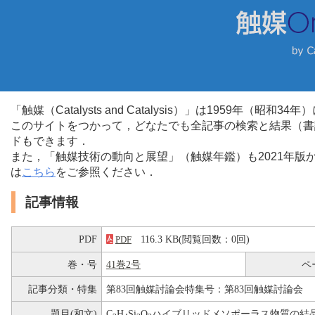
「触媒（Catalysts and Catalysis）」は1959年（昭
このサイトをつかって，どなたでも全記事の検索と結果（書
ドもできます．
また，「触媒技術の動向と展望」（触媒年鑑）も2021年
は
こちら
をご参照ください．
記事情報
PDF
116.3 KB(閲覧回数：0回)
PDF
巻・号
41巻2号
ペ
記事分類・特集
第83回触媒討論会特集号：第83回触媒討論会
題目(和文)
C
H
Si
O
ハイブリッドメソポーラス物質の結