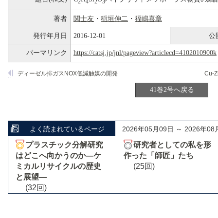
2
4
2
3
著者
関士友
・
稲垣伸二
・
福嶋喜章
発行年月日
2016-12-01
公
パーマリンク
https://catsj.jp/jnl/pageview?articlecd=4102010900k
ディーゼル排ガスNOX低減触媒の開発
41巻2号へ戻る
よく読まれているページ
2026年05月09日 ～ 2026年08
プラスチック分解研究
研究者としての私を形
はどこへ向かうのか―ケ
作った「師匠」たち
ミカルリサイクルの歴史
(25回)
と展望―
(32回)