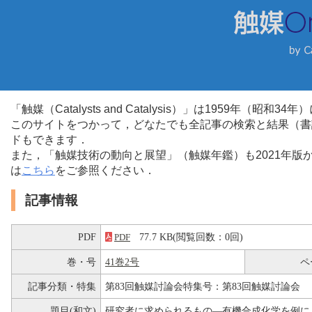
「触媒（Catalysts and Catalysis）」は1959年（昭
このサイトをつかって，どなたでも全記事の検索と結果（書
ドもできます．
また，「触媒技術の動向と展望」（触媒年鑑）も2021年
は
こちら
をご参照ください．
記事情報
PDF
77.7 KB(閲覧回数：0回)
PDF
巻・号
41巻2号
ペ
記事分類・特集
第83回触媒討論会特集号：第83回触媒討論会
題目(和文)
研究者に求められるもの―有機合成化学を例に