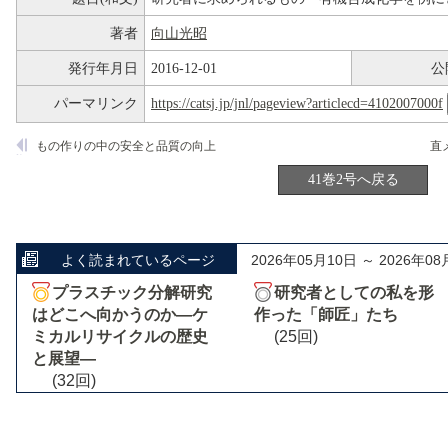
著者
向山光昭
発行年月日
2016-12-01
公
パーマリンク
https://catsj.jp/jnl/pageview?articlecd=4102007000f
もの作りの中の安全と品質の向上
直
41巻2号へ戻る
よく読まれているページ
2026年05月10日 ～ 2026年08
プラスチック分解研究
研究者としての私を形
はどこへ向かうのか―ケ
作った「師匠」たち
ミカルリサイクルの歴史
(25回)
と展望―
(32回)