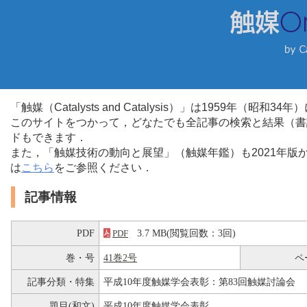
「触媒（Catalysts and Catalysis）」は1959年（昭
このサイトをつかって，どなたでも全記事の検索と結果（書
ドもできます．
また，「触媒技術の動向と展望」（触媒年鑑）も2021年
は
こちら
をご参照ください．
記事情報
PDF
3.7 MB(閲覧回数：3回)
PDF
巻・号
41巻2号
ペ
記事分類・特集
平成10年度触媒学会表彰：第83回触媒討論会
題目(和文)
平成10年度触媒学会表彰