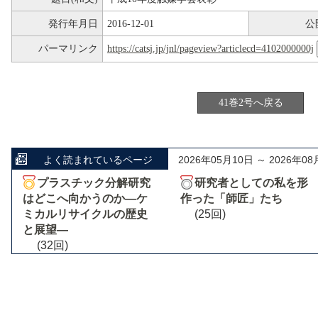
発行年月日
2016-12-01
公
パーマリンク
https://catsj.jp/jnl/pageview?articlecd=4102000000j
41巻2号へ戻る
よく読まれているページ
2026年05月10日 ～ 2026年08
プラスチック分解研究
研究者としての私を形
はどこへ向かうのか―ケ
作った「師匠」たち
ミカルリサイクルの歴史
(25回)
と展望―
(32回)