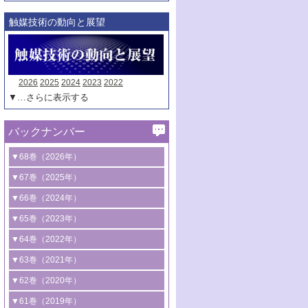
触媒技術の動向と展望
2026
2025
2024
2023
2022
▼…さらに表示する
バックナンバー
▼68巻（2026年）
1号 過酸化水素合成に関する研究動向
▼67巻（2025年）
2号 コンピューター技術により加速する
1号 CO
水素化によるグリーン燃料/グリ
▼66巻（2024年）
2
触媒開発
ーンケミカル製造
1号 低次元ナノ構造を有する触媒材料
▼65巻（2023年）
3号 有機分子変換やCO
資源化のための
2
2号 水素製造のための水分解技術に関す
2号 規制反応場を活用した固体触媒研究
1号 炭素が関わる触媒機能
▼64巻（2022年）
光触媒に関する最近の研究
る最近の研究
の新展開
2号 プラスチックケミカルリサイクルの
1号 合成ガス製造とCOを用いるケミカル
▼63巻（2021年）
B号 第137回触媒討論会（2026年）
3号 オレフィン系樹脂の精密合成に関す
3号 未踏分子変換を目指した酸化触媒プ
ための触媒技術
ズ合成の最新動向
1号 金触媒の新展開
▼62巻（2020年）
る最新技術
ロセスの最前線
3号 非酸化物系金属化合物を基盤とした
2号 化学品合成のための合金触媒開発
2号 ペロブスカイト
1号 触媒設計を拓く欠陥構造のキャラク
▼61巻（2019年）
4号 アルコール類の効率的変換を実現す
4号 シンクロトロン放射光および中性子
触媒材料の開発