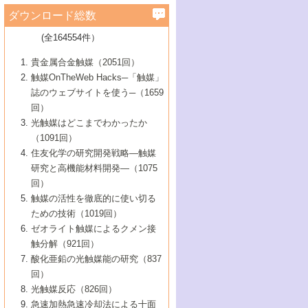
学）
7号 水素を利用する化成品合成の新潮流
6号 新しい固体酸触媒技術
5号 触媒を有効に使うための技術
ールホテル豊橋）
蔵技術の進歩
まで─
3号 メソポーラス物質の新展開
立大学）
3号 実用的ファインケミカル合成プロセス
ダウンロード総数
2号 第97回触媒討論会
1号 最近の触媒担体とその効果
▼46巻（2004年）
7号 ゼオライト合成における最近の進歩
6号 第106回触媒討論会
5号 CO
が関わる触媒・材料
B号 第111回触媒討論会（2013年・関西大
4号 錯体を利用したユニークな表面構造の
を実現する触媒
2
3号 リビング重合触媒の最近の展開
2号 第95回触媒討論会
(全164554件）
1号 部分酸化反応触媒の最前線
▼45巻（2003年）
学）
構築と機能
7号 有機分子触媒による精密有機合成
4号 バイオマス活用のための技術開発
6号 第104回触媒討論会
4号 今後の液体燃料を支える触媒技術
3号 化成品を合成するゼオライト触媒
2号 第93回触媒討論会
1号 なぜこの触媒が良いのか？
▼44巻（2002年）
貴金属合金触媒（2051回）
5号 若手会員による触媒研究の未来展望1：
8号 高機能化ポリオレフィンに向けた重合
5号 こんな物質，あんな物質―新たな触媒
7号 持続可能社会実現のための触媒および
5号 水素製造・貯蔵のための触媒技術の新
4号 水分解用光触媒材料
3号 特殊エネルギー場の触媒反応
触媒OnTheWeb Hacks─「触媒」
企業編
2号 第91回触媒討論会
触媒の最近の進展
1号 高次制御された触媒の化学
▼43巻（2001年）
の可能性―
触媒関連技術
しい展開
誌のウェブサイトを使う─（1659
5号 時間分解分光の進歩と応用
4号 生体内における金属の触媒作用
6号 第102回触媒討論会
3号 最近の自動車排ガス処理技術
2号 第89回触媒討論会
1号 グリーンケミストリーと触媒
▼42巻（2000年）
6号 第100回触媒討論会
8号 未来を拓く金属錯体
回）
6号 第98回触媒討論会
6号 第96回触媒討論会
5号 ファインケミカルズの展開に寄与する
7号 触媒・化学反応における計算化学の進
4号 触媒研究の現状と将来─第90回触媒討論
3号 触媒を利用した電気化学の新展開
2号 第87回触媒討論会特集号
1号 触媒反応工学の明日を拓く
▼41巻（1999年）
7号 『結晶の化学』を活かした触媒研究
光触媒はどこまでわかったか
7号 基礎化学品製造の触媒技術
触媒
歩
会Aから
7号 未来型金属錯体触媒開発への展望
4号 ナノ材料の調製と機能化
（1091回）
3号 生体触媒とバイオプロセス
2号 第85回触媒討論会
8号 イオン液体の応用
1号 孔、穴、あな?-特異な空間とその利用-
▼40巻（1998年）
8号 多機能型リアクター
6号 第94回触媒討論会
8号 若手研究者による触媒研究の未来展望
5号 基礎化学品製造の触媒技術
8号 超臨界流体を用いた化学プロセスの新
住友化学の研究開発戦略―触媒
5号 こんな触媒が欲しい
4号 水素製造・利用の触媒化学
3号 反応ダイナミクス
2号 第83回触媒討論会
1号 創立40周年記念・触媒化学この10年の
▼39巻（1997年）
2：大学・研究所編
展開
研究と高機能材料開発―（1075
7号 サブナノレベルでみた新しい表面現象
6号 第92回触媒討論会
6号 第90回触媒討論会
5号 触媒研究における新しい切り口：コン
進展と21世紀への提言/創立40周年記念・触
4号 超臨界流体の触媒反応への応用
3号 均一系触媒反応最前線
1号 均一系と不均一系触媒反応-その特徴と
回）
▼38巻（1996年）
8号 オレフィン重合触媒の新たな展
7号 基礎化学品製造の触媒技術
ビナトリアルケミストリー
媒学会この10年の歩みとこれから/創立40周
7号 触媒研究と学術雑誌/情報
5号 触媒のおもしろさをどのように伝える
接点
触媒の活性を徹底的に使い切る
4号 実用炭素材料の新展開
1号 触媒の構造と触媒作用/C1化学を中心と
▼37巻（1995年）
年記念・記録は語る
8号 資源の循環と触媒技術
6号 第88回触媒討論会特集号
か
ための技術（1019回）
8号 若い世代からみた触媒化学の現状と未
2号 第79回触媒討論会
5号 研究の方法論を考える
する21世紀への触媒
1号 ファインケミカルズと固体触媒
▼36巻（1994年）
2号 第81回触媒討論会
ゼオライト触媒によるクメン接
来
7号 企業における触媒研究のブレークスル
6号 第86回触媒討論会
3号 最新NO除去触媒の実用化研究
6号 第84回触媒討論会
2号 第77回触媒討論会
2号 第75回触媒討論会
触分解（921回）
1号 電気化学と触媒
▼35巻（1993年）
ー
3号 計算機触媒化学へのさそい
7号 水素化精製触媒の新しい展開
4号 新しい反応場を目指した触媒調製
7号 機能性金属材料と触媒
3号 オリンピックメダル:金・銀・銅はどん
酸化亜鉛の光触媒能の研究（837
3号 希土類を利用した触媒
2号 第73回触媒討論会
8号 この材料を触媒として使ってみません
4号 触媒劣化の制御と予測
1号 工業触媒開発マニュアル―探索から工
▼34巻（1992年）
8号 新しい反応性と機能性を目指した金属
な触媒作用を示すか
回）
5号 反応・分離技術の新しい展開
8号 触媒研究へのNMRの応用と展望
か？
業化まで
4号 触媒とリサイクル
3号 C4化学の展開
5号 最新の実用プロセスと触媒
クラスタ-化学
1号 インパクトを与えたこの研究
▼33巻（1991年）
光触媒反応（826回）
4号 触媒作用における機能の複合化
6号 第80回触媒討論会
2号 第71回触媒討論会
5号 エネルギー変換触媒
4号 《通常号》
6号 第82回触媒討論会
急速加熱急速冷却法による十面
2号 第69回触媒討論会
1号 触媒プロセス開発マニュアル―探索か
▼32巻（1990年）