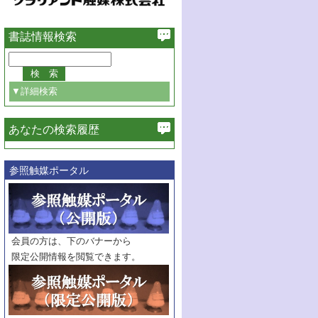
書誌情報検索
▼詳細検索
あなたの検索履歴
必ず含む
参照触媒ポータル
巻・号指定
巻
号
範囲指定
巻
号～
巻
会員の方は、下のバナーから
号
限定公開情報を閲覧できます。
触媒年鑑
年度
記事種別
マーク：
マークあり