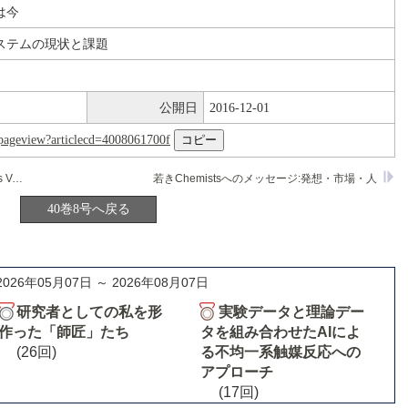
は今
ステムの現状と課題
公開日
2016-12-01
nl/pageview?articlecd=4008061700f
Studies in Surface Science and Catalysis Vol.113. Recent Advances in Basic and Aspects of Industrial Catalysis
若きChemistsへのメッセージ:発想・市場・人
40巻8号へ戻る
2026年05月07日 ～ 2026年08月07日
研究者としての私を形
実験データと理論デー
作った「師匠」たち
タを組み合わせたAIによ
(26回)
る不均一系触媒反応への
アプローチ
(17回)