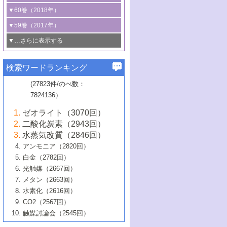
3号 CO
の排出削減および有効活用のた
タリゼーション
2
3号 特殊反応場を利用した触媒的分子変
る非貴金属触媒の研究動向
線を利用した触媒解析技術の最先端
1号 物質移動制御に着目した触媒プロセ
▼60巻（2018年）
4号 格子酸素・格子酸素欠陥を利用した
めの触媒技術
換反応
2号 機能化学品製造に資するクリーンな
ス開発
5号 ゼオライトの合成と応用における研
5号 単原子触媒
触媒反応
1号 固体酸触媒の最新の研究動向
▼59巻（2017年）
触媒的酸化反応
4号 若手による情報発信企画～とびたて
4号 多孔質材料を用いた触媒の新展開
究動向
2号 CO
フリー水素サプライチェーンに
2
6号 参照触媒委員会からのお知らせ
5号 生体触媒によるエネルギー変換反応
2号 二酸化炭素からの有用化学品合成
1号 いたるところに，触媒
▼…さらに表示する
若き触媒の研究者たち～（1）
3号 水処理のための触媒化学
5号 情報学的手法を用いた触媒開発
6号 ヘテロ接合界面
関わる触媒開発動向
B号 第133回触媒討論会（2023年）
6号 窒素とリンの循環のための触媒・機
3号 ナノ粒子・クラスター触媒の最前線
2号 機能性材料の局所構造解析のための
5号 若手による情報発信企画～とびたて
▼58巻（2016年）
4号 光触媒を用いた水分解の最新の研究
6号 カーボンニュートラルに向けた電解
B号 第135回触媒討論会（2025年）
3号 精密高分子合成に関する最近の研究
能性材料
最先端技術
検索ワードランキング
4号 60周年記念企画
若き触媒の研究者たち～（2）
動向
技術
1号 ユニークな構造の高分子を生み出す触
▼57巻（2015年）
動向
B号 第131回触媒討論会（2023年）
3号 無機分離膜材料の開発と触媒反応プ
5号 進化するゼオライト合成技術
6号 石油のノーブル・ユースを志向した
媒技術
(27823件/のべ数：
5号 次世代の触媒プロセスを支えるマイ
B号 第127回触媒討論会（2021年・オン
1号 水素キャリアにかかわる触媒技術の新
4号 バイオマス化成品製造のための触媒
▼56巻（2014年）
ロセスへの適用
触媒技術
7824136）
クロ波
6号 非貴金属系触媒における電気化学的
ライン開催(Zoom)のみ）
2号 リグニンからの化成品製造に向けた触
展開
技術
1号 特殊環境場を利用した材料合成
▼55巻（2013年）
4号 触媒研究における計算科学の利用
酸素還元反応
B号 第129回触媒討論会（2022年・京都
媒技術
6号 メタン転換技術の最新動向
ゼオライト（3070回）
2号 石油精製用触媒の最近の進展
5号 固体触媒による含窒素有機化合物変
2号 光触媒反応機構に関する最新の研究動
1号 高耐久性燃料電池システム用触媒にお
大学：オンライン・対面開催）
▼54巻（2012年）
5号 水素のふるまいを解き明かす最先端
B号 第121回触媒討論会（2018年・東京
3号 触媒研究の最先端～とびたて若き研究
二酸化炭素（2943回）
B号 第125回触媒討論会（2020年・工学
換の最前線
3号 固体酸化物形燃料電池（SOFC）におけ
向
ける新展開
研究
大学）
1号 規則性多孔体の利用技術における最近
▼53巻（2011年）
者たち～（1）
水蒸気改質（2846回）
院大学）
るアノード触媒上での燃料直接改質技術
6号 貴金属使用量低減に向けた自動車排
3号 固体高分子形燃料電池カソード触媒の
2号 リビングラジカル重合の最近の動向
6号 低級アルカンの有効利用のための触
の進歩
アンモニア（2820回）
4号 触媒研究の最先端～とびたて若き研究
1号 金属学から見る合金触媒の新展開
▼52巻（2010年）
ガス浄化触媒の開発
4号 コアシェル構造の制御による触媒機能
開発動向
媒技術
白金（2782回）
3号 天然ガスの化学工業的展開に関する触
2号 第109回触媒討論会
者たち～（2）
2号 第107回触媒討論会
の向上
1号 触媒の劣化対策と長寿命触媒開発
B号 第123回触媒討論会（2019年・大阪
▼51巻（2009年）
4号 人工光合成に向けた近年のアプローチ
光触媒（2667回）
媒技術
B号 第119回触媒討論会（2017年・首都
3号 貴金属低減技術の最新動向
5号 触媒研究の最先端～とびたて若き研究
市立大学）
3号 触媒のその場観察法の進歩（１）
5号 工業触媒およびその周辺技術の最近の
2号 第105回触媒討論会
1号 炭素材料－熱い注目を集める材料－
▼50巻（2008年）
メタン（2663回）
大学東京）
5号 未利用熱エネルギーの有効活用に貢献
4号 貴金属触媒の精密構造制御とその活用
者たち～（3）
4号 貴金属代替技術の最新動向
進歩
水素化（2616回）
4号 触媒のその場観察法の進歩（２）
3号 ナノ構造が拓く新機能
する触媒技術
2号 第103回触媒討論会
1号 触媒化学と学会のこの10年，半世紀，
▼49巻（2007年）
5号 バイオマス化成品製造のための固体触
6号 イオニクス材料と燃料電池・電解合成
5号 光触媒による物質変換反応の新展開
CO2（2567回）
6号 ナノシート
5号 不活性結合の触媒的活性化による有機
そして未来
4号 活性サイトおよびその環境の精密な設
6号 ポリオキソメタレート
3号 環境浄化用光触媒の現状と課題
媒の開発
1号 含フッ素化合物の合成と触媒
▼48巻（2006年）
の最新の研究動向
触媒討論会（2545回）
6号 グラフェン
合成
B号 第115回触媒討論会（2015年・成蹊大
計による触媒の高機能化
2号 第101回触媒討論会
B号 第113回触媒討論会（2014年・ロワジ
4号 水素社会の実現に向けた水素製造・貯
6号 ナノ空間─吸着状態解析から新機能開拓
2号 第99回触媒討論会
B号 第117回触媒討論会（2016年・大阪府
1号 固体酸触媒の最近の進歩
▼47巻（2005年）