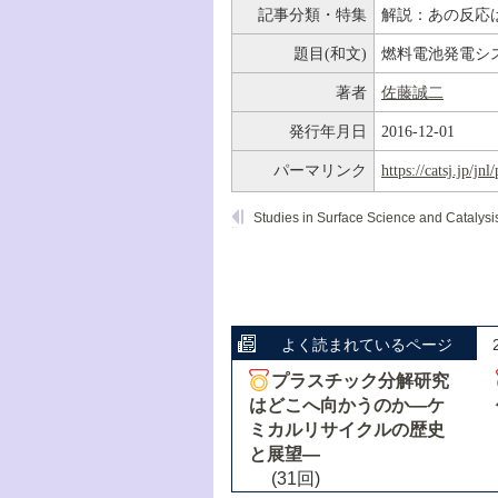
記事分類・特集
解説：あの反応
題目(和文)
燃料電池発電シ
著者
佐藤誠二
発行年月日
2016-12-01
パーマリンク
https://catsj.jp/j
よく読まれているページ
プラスチック分解研究
はどこへ向かうのか―ケ
ミカルリサイクルの歴史
と展望―
(31回)