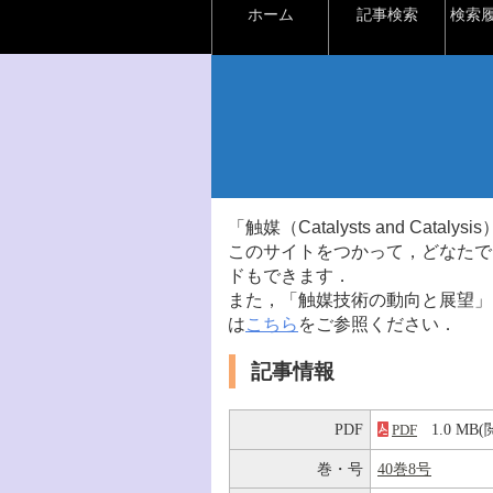
ホーム
記事検索
検索
「触媒（Catalysts and Ca
このサイトをつかって，どなたで
ドもできます．
また，「触媒技術の動向と展望」
は
こちら
をご参照ください．
記事情報
PDF
1.0 M
PDF
巻・号
40巻8号