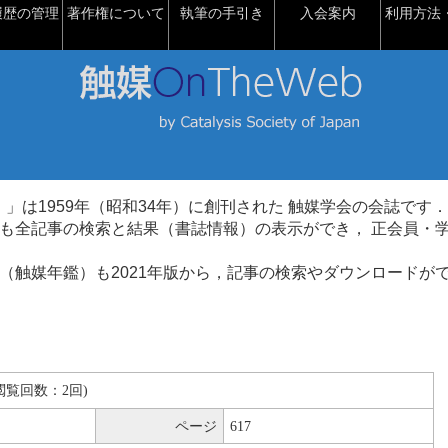
履歴の管理
著作権について
執筆の手引き
入会案内
利用方法・
talysis）」は1959年（昭和34年）に創刊された 触媒学会の会誌です．
も全記事の検索と結果（書誌情報）の表示ができ， 正会員・
（触媒年鑑）も2021年版から，記事の検索やダウンロードが
B(閲覧回数：2回)
ページ
617