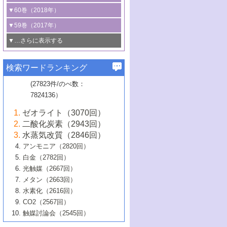
3号 CO
の排出削減および有効活用のた
タリゼーション
2
3号 特殊反応場を利用した触媒的分子変
る非貴金属触媒の研究動向
線を利用した触媒解析技術の最先端
1号 物質移動制御に着目した触媒プロセ
▼60巻（2018年）
4号 格子酸素・格子酸素欠陥を利用した
めの触媒技術
換反応
2号 機能化学品製造に資するクリーンな
ス開発
5号 ゼオライトの合成と応用における研
5号 単原子触媒
触媒反応
1号 固体酸触媒の最新の研究動向
▼59巻（2017年）
触媒的酸化反応
4号 若手による情報発信企画～とびたて
4号 多孔質材料を用いた触媒の新展開
究動向
2号 CO
フリー水素サプライチェーンに
2
6号 参照触媒委員会からのお知らせ
5号 生体触媒によるエネルギー変換反応
2号 二酸化炭素からの有用化学品合成
1号 いたるところに，触媒
▼…さらに表示する
若き触媒の研究者たち～（1）
3号 水処理のための触媒化学
5号 情報学的手法を用いた触媒開発
6号 ヘテロ接合界面
関わる触媒開発動向
B号 第133回触媒討論会（2023年）
6号 窒素とリンの循環のための触媒・機
3号 ナノ粒子・クラスター触媒の最前線
2号 機能性材料の局所構造解析のための
5号 若手による情報発信企画～とびたて
▼58巻（2016年）
4号 光触媒を用いた水分解の最新の研究
6号 カーボンニュートラルに向けた電解
B号 第135回触媒討論会（2025年）
3号 精密高分子合成に関する最近の研究
能性材料
最先端技術
検索ワードランキング
4号 60周年記念企画
若き触媒の研究者たち～（2）
動向
技術
1号 ユニークな構造の高分子を生み出す触
▼57巻（2015年）
動向
B号 第131回触媒討論会（2023年）
3号 無機分離膜材料の開発と触媒反応プ
5号 進化するゼオライト合成技術
6号 石油のノーブル・ユースを志向した
媒技術
(27823件/のべ数：
5号 次世代の触媒プロセスを支えるマイ
B号 第127回触媒討論会（2021年・オン
1号 水素キャリアにかかわる触媒技術の新
4号 バイオマス化成品製造のための触媒
▼56巻（2014年）
ロセスへの適用
触媒技術
7824136）
クロ波
6号 非貴金属系触媒における電気化学的
ライン開催(Zoom)のみ）
2号 リグニンからの化成品製造に向けた触
展開
技術
1号 特殊環境場を利用した材料合成
▼55巻（2013年）
4号 触媒研究における計算科学の利用
酸素還元反応
B号 第129回触媒討論会（2022年・京都
媒技術
6号 メタン転換技術の最新動向
ゼオライト（3070回）
2号 石油精製用触媒の最近の進展
5号 固体触媒による含窒素有機化合物変
2号 光触媒反応機構に関する最新の研究動
1号 高耐久性燃料電池システム用触媒にお
大学：オンライン・対面開催）
▼54巻（2012年）
5号 水素のふるまいを解き明かす最先端
B号 第121回触媒討論会（2018年・東京
3号 触媒研究の最先端～とびたて若き研究
二酸化炭素（2943回）
B号 第125回触媒討論会（2020年・工学
換の最前線
3号 固体酸化物形燃料電池（SOFC）におけ
向
ける新展開
研究
大学）
1号 規則性多孔体の利用技術における最近
▼53巻（2011年）
者たち～（1）
水蒸気改質（2846回）
院大学）
るアノード触媒上での燃料直接改質技術
6号 貴金属使用量低減に向けた自動車排
3号 固体高分子形燃料電池カソード触媒の
2号 リビングラジカル重合の最近の動向
6号 低級アルカンの有効利用のための触
の進歩
アンモニア（2820回）
4号 触媒研究の最先端～とびたて若き研究
1号 金属学から見る合金触媒の新展開
▼52巻（2010年）
ガス浄化触媒の開発
4号 コアシェル構造の制御による触媒機能
開発動向
媒技術
白金（2782回）
3号 天然ガスの化学工業的展開に関する触
2号 第109回触媒討論会
者たち～（2）
2号 第107回触媒討論会
の向上
1号 触媒の劣化対策と長寿命触媒開発
B号 第123回触媒討論会（2019年・大阪
▼51巻（2009年）
4号 人工光合成に向けた近年のアプローチ
光触媒（2667回）
媒技術
B号 第119回触媒討論会（2017年・首都
3号 貴金属低減技術の最新動向
5号 触媒研究の最先端～とびたて若き研究
市立大学）
3号 触媒のその場観察法の進歩（１）
5号 工業触媒およびその周辺技術の最近の
2号 第105回触媒討論会
1号 炭素材料－熱い注目を集める材料－
▼50巻（2008年）
メタン（2663回）
大学東京）
5号 未利用熱エネルギーの有効活用に貢献
4号 貴金属触媒の精密構造制御とその活用
者たち～（3）
4号 貴金属代替技術の最新動向
進歩
水素化（2616回）
4号 触媒のその場観察法の進歩（２）
3号 ナノ構造が拓く新機能
する触媒技術
2号 第103回触媒討論会
1号 触媒化学と学会のこの10年，半世紀，
▼49巻（2007年）
5号 バイオマス化成品製造のための固体触
6号 イオニクス材料と燃料電池・電解合成
5号 光触媒による物質変換反応の新展開
CO2（2567回）
6号 ナノシート
5号 不活性結合の触媒的活性化による有機
そして未来
4号 活性サイトおよびその環境の精密な設
6号 ポリオキソメタレート
3号 環境浄化用光触媒の現状と課題
媒の開発
1号 含フッ素化合物の合成と触媒
▼48巻（2006年）
の最新の研究動向
触媒討論会（2545回）
6号 グラフェン
合成
B号 第115回触媒討論会（2015年・成蹊大
計による触媒の高機能化
2号 第101回触媒討論会
B号 第113回触媒討論会（2014年・ロワジ
4号 水素社会の実現に向けた水素製造・貯
6号 ナノ空間─吸着状態解析から新機能開拓
2号 第99回触媒討論会
B号 第117回触媒討論会（2016年・大阪府
1号 固体酸触媒の最近の進歩
▼47巻（2005年）