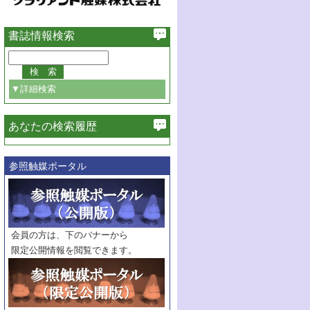
書誌情報検索
▼詳細検索
あなたの検索履歴
必ず含む
参照触媒ポータル
巻・号指定
巻
号
範囲指定
巻
号～
巻
会員の方は、下のバナーから
号
限定公開情報を閲覧できます。
触媒年鑑
年度
記事種別
マーク：
マークあり