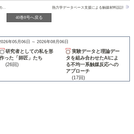
固体酸触媒―カルベニウムイオン機構をめぐって
熱力学データベース支援による触媒材料設計
40巻8号へ戻る
2026年05月06日 ～ 2026年08月06日
研究者としての私を形
実験データと理論デー
作った「師匠」たち
タを組み合わせたAIによ
(26回)
る不均一系触媒反応への
アプローチ
(17回)