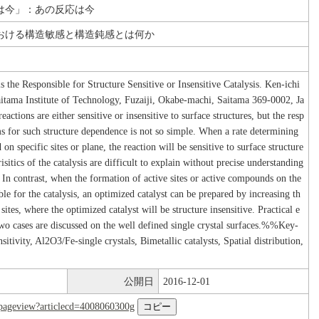
は今」：あの反応は今
おける構造敏感と構造鈍感とは何か
the Responsible for Structure Sensitive or Insensitive Catalysis. Ken-ichi
ma Institute of Technology, Fuzaiji, Okabe-machi, Saitama 369-0002, Ja
ctions are either sensitive or insensitive to surface structures, but the resp
 for such structure dependence is not so simple. When a rate determining
 on specific sites or plane, the reaction will be sensitive to surface structure
risitics of the catalysis are difficult to explain without precise understanding
In contrast, when the formation of active sites or active compounds on the
ble for the catalysis, an optimized catalyst can be prepared by increasing th
 sites, where the optimized catalyst will be structure insensitive. Practical e
wo cases are discussed on the well defined single crystal surfaces.%%Key-
sitivity, Al2O3/Fe-single crystals, Bimetallic catalysts, Spatial distribution,
公開日
2016-12-01
nl/pageview?articlecd=4008060300g