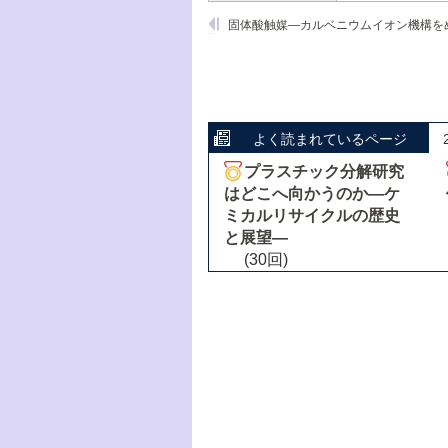
よく読まれているページ
プラスチック分解研究
はどこへ向かうのか―ケ
ミカルリサイクルの歴史
と展望―
(30回)