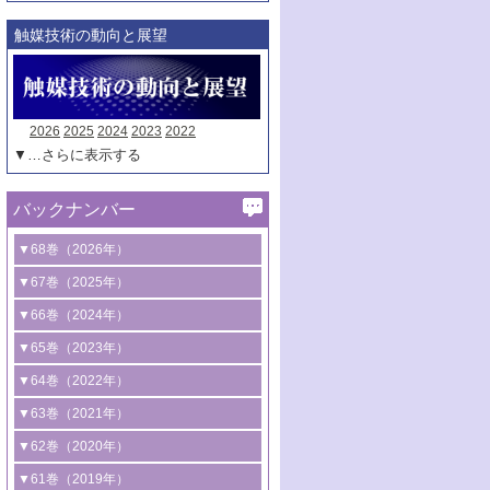
触媒技術の動向と展望
2026
2025
2024
2023
2022
▼…さらに表示する
バックナンバー
▼68巻（2026年）
1号 過酸化水素合成に関する研究動向
▼67巻（2025年）
2号 コンピューター技術により加速する
1号 CO
水素化によるグリーン燃料/グリ
▼66巻（2024年）
2
触媒開発
ーンケミカル製造
1号 低次元ナノ構造を有する触媒材料
▼65巻（2023年）
3号 有機分子変換やCO
資源化のための
2
2号 水素製造のための水分解技術に関す
2号 規制反応場を活用した固体触媒研究
1号 炭素が関わる触媒機能
▼64巻（2022年）
光触媒に関する最近の研究
る最近の研究
の新展開
2号 プラスチックケミカルリサイクルの
1号 合成ガス製造とCOを用いるケミカル
▼63巻（2021年）
B号 第137回触媒討論会（2026年）
3号 オレフィン系樹脂の精密合成に関す
3号 未踏分子変換を目指した酸化触媒プ
ための触媒技術
ズ合成の最新動向
1号 金触媒の新展開
▼62巻（2020年）
る最新技術
ロセスの最前線
3号 非酸化物系金属化合物を基盤とした
2号 化学品合成のための合金触媒開発
2号 ペロブスカイト
1号 触媒設計を拓く欠陥構造のキャラク
▼61巻（2019年）
4号 アルコール類の効率的変換を実現す
4号 シンクロトロン放射光および中性子
触媒材料の開発