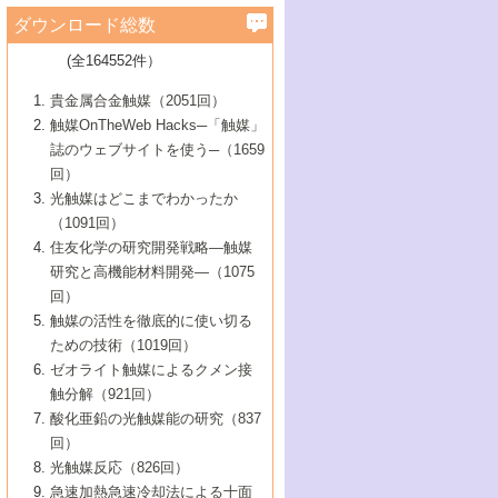
学）
7号 水素を利用する化成品合成の新潮流
6号 新しい固体酸触媒技術
5号 触媒を有効に使うための技術
ールホテル豊橋）
蔵技術の進歩
まで─
3号 メソポーラス物質の新展開
立大学）
3号 実用的ファインケミカル合成プロセス
ダウンロード総数
2号 第97回触媒討論会
1号 最近の触媒担体とその効果
▼46巻（2004年）
7号 ゼオライト合成における最近の進歩
6号 第106回触媒討論会
5号 CO
が関わる触媒・材料
B号 第111回触媒討論会（2013年・関西大
4号 錯体を利用したユニークな表面構造の
を実現する触媒
2
3号 リビング重合触媒の最近の展開
2号 第95回触媒討論会
(全164552件）
1号 部分酸化反応触媒の最前線
▼45巻（2003年）
学）
構築と機能
7号 有機分子触媒による精密有機合成
4号 バイオマス活用のための技術開発
6号 第104回触媒討論会
4号 今後の液体燃料を支える触媒技術
3号 化成品を合成するゼオライト触媒
2号 第93回触媒討論会
1号 なぜこの触媒が良いのか？
▼44巻（2002年）
貴金属合金触媒（2051回）
5号 若手会員による触媒研究の未来展望1：
8号 高機能化ポリオレフィンに向けた重合
5号 こんな物質，あんな物質―新たな触媒
7号 持続可能社会実現のための触媒および
5号 水素製造・貯蔵のための触媒技術の新
4号 水分解用光触媒材料
3号 特殊エネルギー場の触媒反応
触媒OnTheWeb Hacks─「触媒」
企業編
2号 第91回触媒討論会
触媒の最近の進展
1号 高次制御された触媒の化学
▼43巻（2001年）
の可能性―
触媒関連技術
しい展開
誌のウェブサイトを使う─（1659
5号 時間分解分光の進歩と応用
4号 生体内における金属の触媒作用
6号 第102回触媒討論会
3号 最近の自動車排ガス処理技術
2号 第89回触媒討論会
1号 グリーンケミストリーと触媒
▼42巻（2000年）
6号 第100回触媒討論会
8号 未来を拓く金属錯体
回）
6号 第98回触媒討論会
6号 第96回触媒討論会
5号 ファインケミカルズの展開に寄与する
7号 触媒・化学反応における計算化学の進
4号 触媒研究の現状と将来─第90回触媒討論
3号 触媒を利用した電気化学の新展開
2号 第87回触媒討論会特集号
1号 触媒反応工学の明日を拓く
▼41巻（1999年）
7号 『結晶の化学』を活かした触媒研究
光触媒はどこまでわかったか
7号 基礎化学品製造の触媒技術
触媒
歩
会Aから
7号 未来型金属錯体触媒開発への展望
4号 ナノ材料の調製と機能化
（1091回）
3号 生体触媒とバイオプロセス
2号 第85回触媒討論会
8号 イオン液体の応用
1号 孔、穴、あな?-特異な空間とその利用-
▼40巻（1998年）
8号 多機能型リアクター
6号 第94回触媒討論会
8号 若手研究者による触媒研究の未来展望
5号 基礎化学品製造の触媒技術
8号 超臨界流体を用いた化学プロセスの新
住友化学の研究開発戦略―触媒
5号 こんな触媒が欲しい
4号 水素製造・利用の触媒化学
3号 反応ダイナミクス
2号 第83回触媒討論会
1号 創立40周年記念・触媒化学この10年の
▼39巻（1997年）
2：大学・研究所編
展開
研究と高機能材料開発―（1075
7号 サブナノレベルでみた新しい表面現象
6号 第92回触媒討論会
6号 第90回触媒討論会
5号 触媒研究における新しい切り口：コン
進展と21世紀への提言/創立40周年記念・触
4号 超臨界流体の触媒反応への応用
3号 均一系触媒反応最前線
1号 均一系と不均一系触媒反応-その特徴と
回）
▼38巻（1996年）
8号 オレフィン重合触媒の新たな展
7号 基礎化学品製造の触媒技術
ビナトリアルケミストリー
媒学会この10年の歩みとこれから/創立40周
7号 触媒研究と学術雑誌/情報
5号 触媒のおもしろさをどのように伝える
接点
触媒の活性を徹底的に使い切る
4号 実用炭素材料の新展開
1号 触媒の構造と触媒作用/C1化学を中心と
▼37巻（1995年）
年記念・記録は語る
8号 資源の循環と触媒技術
6号 第88回触媒討論会特集号
か
ための技術（1019回）
8号 若い世代からみた触媒化学の現状と未
2号 第79回触媒討論会
5号 研究の方法論を考える
する21世紀への触媒
1号 ファインケミカルズと固体触媒
▼36巻（1994年）
2号 第81回触媒討論会
ゼオライト触媒によるクメン接
来
7号 企業における触媒研究のブレークスル
6号 第86回触媒討論会
3号 最新NO除去触媒の実用化研究
6号 第84回触媒討論会
2号 第77回触媒討論会
2号 第75回触媒討論会
触分解（921回）
1号 電気化学と触媒
▼35巻（1993年）
ー
3号 計算機触媒化学へのさそい
7号 水素化精製触媒の新しい展開
4号 新しい反応場を目指した触媒調製
7号 機能性金属材料と触媒
3号 オリンピックメダル:金・銀・銅はどん
酸化亜鉛の光触媒能の研究（837
3号 希土類を利用した触媒
2号 第73回触媒討論会
8号 この材料を触媒として使ってみません
4号 触媒劣化の制御と予測
1号 工業触媒開発マニュアル―探索から工
▼34巻（1992年）
8号 新しい反応性と機能性を目指した金属
な触媒作用を示すか
回）
5号 反応・分離技術の新しい展開
8号 触媒研究へのNMRの応用と展望
か？
業化まで
4号 触媒とリサイクル
3号 C4化学の展開
5号 最新の実用プロセスと触媒
クラスタ-化学
1号 インパクトを与えたこの研究
▼33巻（1991年）
光触媒反応（826回）
4号 触媒作用における機能の複合化
6号 第80回触媒討論会
2号 第71回触媒討論会
5号 エネルギー変換触媒
4号 《通常号》
6号 第82回触媒討論会
急速加熱急速冷却法による十面
2号 第69回触媒討論会
1号 触媒プロセス開発マニュアル―探索か
▼32巻（1990年）