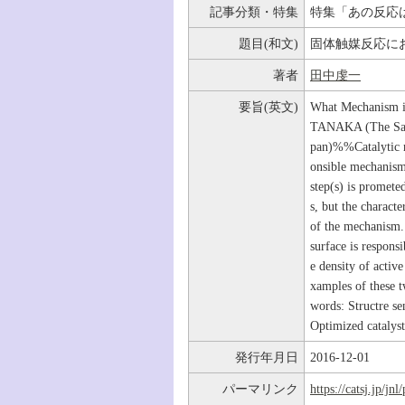
記事分類・特集
特集「あの反応
題目(和文)
固体触媒反応に
著者
田中虔一
要旨(英文)
What Mechanism is 
TANAKA (The Saita
pan)%%Catalytic rea
onsible mechanisms
step(s) is prometed
s, but the characte
of the mechanism. 
surface is responsi
e density of active
xamples of these t
words: Structre sen
Optimized catalyst
発行年月日
2016-12-01
パーマリンク
https://catsj.jp/j