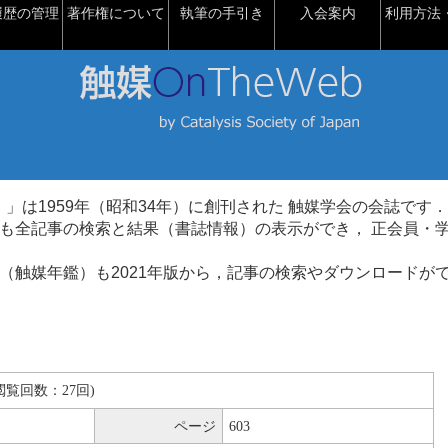
履歴の管理
著作権について
執筆の手引き
入会案内
利用方法・
talysis）」は1959年（昭和34年）に創刊された 触媒学会の会誌です．
も全記事の検索と結果（書誌情報）の表示ができ， 正会員・
（触媒年鑑）も2021年版から，記事の検索やダウンロードが
B(閲覧回数：27回)
ページ
603