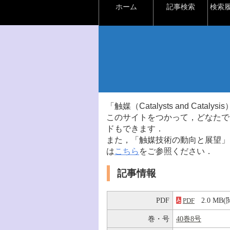
ホーム
記事検索
検索
「触媒（Catalysts and Ca
このサイトをつかって，どなたで
ドもできます．
また，「触媒技術の動向と展望」
は
こちら
をご参照ください．
記事情報
PDF
2.0 M
PDF
巻・号
40巻8号