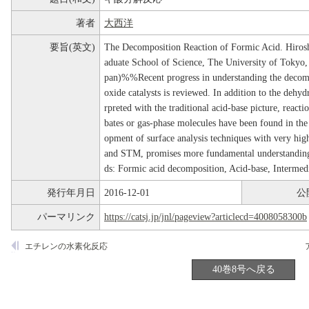
著者
大西洋
要旨(英文)
The Decomposition Reaction of Formic Acid. Hiros
aduate School of Science, The University of Tokyo
pan)%%Recent progress in understanding the decomp
oxide catalysts is reviewed. In addition to the dehy
rpreted with the traditional acid-base picture, react
bates or gas-phase molecules have been found in the 
opment of surface analysis techniques with very hig
and STM, promises more fundamental understanding
ds: Formic acid decomposition, Acid-base, Intermed
発行年月日
2016-12-01
公
パーマリンク
https://catsj.jp/jnl/pageview?articlecd=4008058300b
エチレンの水素化反応
40巻8号へ戻る