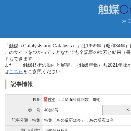
「触媒（Catalysts and Catalysis）」は1959年（昭
このサイトをつかって，どなたでも全記事の検索と結果（書
ドもできます．
また，「触媒技術の動向と展望」（触媒年鑑）も2021年
は
こちら
をご参照ください．
記事情報
PDF
2.2 MB(閲覧回数：8回)
PDF
巻・号
40巻8号
ペ
記事分類・特集
特集「あの反応は今」：あの反応は今
題目(和文)
ギ酸分解反応