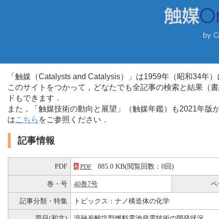
「触媒（Catalysts and Catalysis）」は1959年（昭
このサイトをつかって，どなたでも全記事の検索と結果（書
ドもできます．
また，「触媒技術の動向と展望」（触媒年鑑）も2021年
は
こちら
をご参照ください．
記事情報
PDF
885.0 KB(閲覧回数：0回)
PDF
巻・号
40巻7号
ペ
記事分類・特集
トピックス：ナノ構造体の化学
題目(和文)
溶融炭酸塩型燃料電池発電技術の開発状況