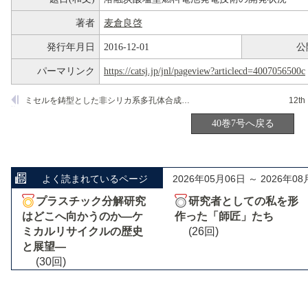
著者
麦倉良啓
発行年月日
2016-12-01
公
パーマリンク
https://catsj.jp/jnl/pageview?articlecd=4007056500c
ミセルを鋳型とした非シリカ系多孔体合成の展開
40巻7号へ戻る
よく読まれているページ
2026年05月06日 ～ 2026年08
プラスチック分解研究
研究者としての私を形
はどこへ向かうのか―ケ
作った「師匠」たち
ミカルリサイクルの歴史
(26回)
と展望―
(30回)