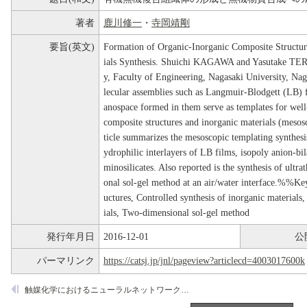
著者
鹿川修一
・
寺岡靖剛
要旨(英文)
Formation of Organic-Inorganic Composite Structure
ials Synthesis. Shuichi KAGAWA and Yasutake TE
y, Faculty of Engineering, Nagasaki University, 
lecular assemblies such as Langmuir-Blodgett (LB) f
anospace formed in them serve as templates for well
composite structures and inorganic materials (mesos
ticle summarizes the mesoscopic templating synthesi
ydrophilic interlayers of LB films, isopoly anion-b
minosilicates. Also reported is the synthesis of ultr
onal sol-gel method at an air/water interface.%%Ke
uctures, Controlled synthesis of inorganic material
ials, Two-dimensional sol-gel method
発行年月日
2016-12-01
公
パーマリンク
https://catsj.jp/jnl/pageview?articlecd=4003017600k
触媒化学におけるニューラルネットワークの利用