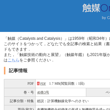
「触媒（Catalysts and Catalysis）」は1959年（昭
このサイトをつかって，どなたでも全記事の検索と結果（書
ドもできます．
また，「触媒技術の動向と展望」（触媒年鑑）も2021年
は
こちら
をご参照ください．
記事情報
PDF
1.7 MB(閲覧回数：1回)
PDF
巻・号
40巻3号
ペ
記事分類・特集
総説：計算機触媒化学へのさそい
題目(和文)
有機無機複合組織体の形成と無機物質合成への