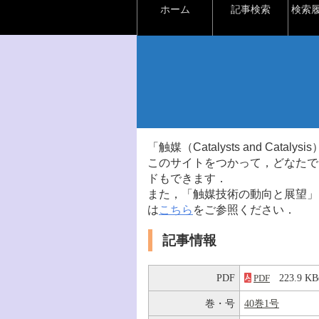
ホーム
記事検索
検索
「触媒（Catalysts and Ca
このサイトをつかって，どなたで
ドもできます．
また，「触媒技術の動向と展望」
は
こちら
をご参照ください．
記事情報
PDF
223.9 
PDF
巻・号
40巻1号