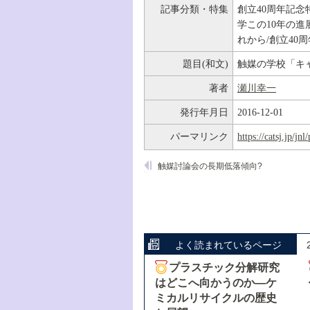
記事分類・特集
創立40周年記念
学この10年の進
れから/創立40
題目(和文)
触媒の学校「キ
著者
瀬川幸一
発行年月日
2016-12-01
パーマリンク
https://catsj.jp/j
触媒討論会の長期低落傾向?
よく読まれているページ
プラスチック分解研究
はどこへ向かうのか―ケ
ミカルリサイクルの歴史