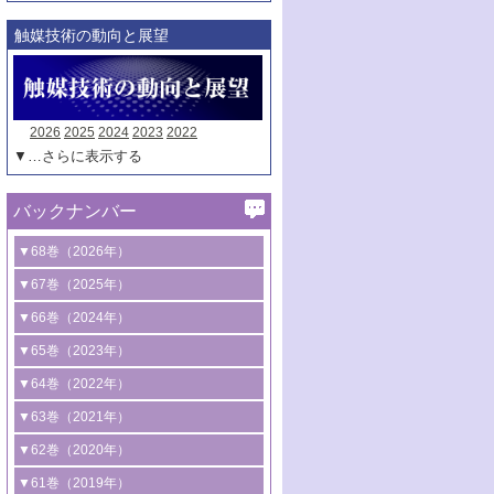
触媒技術の動向と展望
2026
2025
2024
2023
2022
▼…さらに表示する
バックナンバー
▼68巻（2026年）
1号 過酸化水素合成に関する研究動向
▼67巻（2025年）
2号 コンピューター技術により加速する
1号 CO
水素化によるグリーン燃料/グリ
▼66巻（2024年）
2
触媒開発
ーンケミカル製造
1号 低次元ナノ構造を有する触媒材料
▼65巻（2023年）
3号 有機分子変換やCO
資源化のための
2
2号 水素製造のための水分解技術に関す
2号 規制反応場を活用した固体触媒研究
1号 炭素が関わる触媒機能
▼64巻（2022年）
光触媒に関する最近の研究
る最近の研究
の新展開
2号 プラスチックケミカルリサイクルの
1号 合成ガス製造とCOを用いるケミカル
▼63巻（2021年）
B号 第137回触媒討論会（2026年）
3号 オレフィン系樹脂の精密合成に関す
3号 未踏分子変換を目指した酸化触媒プ
ための触媒技術
ズ合成の最新動向
1号 金触媒の新展開
▼62巻（2020年）
る最新技術
ロセスの最前線
3号 非酸化物系金属化合物を基盤とした
2号 化学品合成のための合金触媒開発
2号 ペロブスカイト
1号 触媒設計を拓く欠陥構造のキャラク
▼61巻（2019年）
4号 アルコール類の効率的変換を実現す
4号 シンクロトロン放射光および中性子
触媒材料の開発