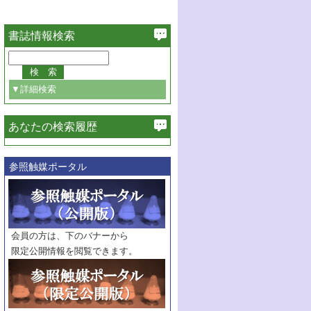
書誌情報検索
▼詳細検索
あなたの検索履歴
必ず含む
参照触媒ポータル
巻・号指定
巻
号
範囲指定
巻
号～
巻
会員の方は、下のバナーから
号
限定公開情報を閲覧できます。
触媒年鑑
年度
記事種別
マーク：
マークあり