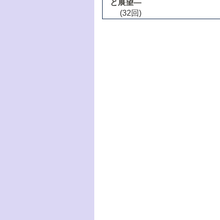
と展望―
(32回)