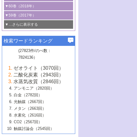
3号 CO
の排出削減および有効活用のた
タリゼーション
2
3号 特殊反応場を利用した触媒的分子変
る非貴金属触媒の研究動向
線を利用した触媒解析技術の最先端
1号 物質移動制御に着目した触媒プロセ
▼60巻（2018年）
4号 格子酸素・格子酸素欠陥を利用した
めの触媒技術
換反応
2号 機能化学品製造に資するクリーンな
ス開発
5号 ゼオライトの合成と応用における研
5号 単原子触媒
触媒反応
1号 固体酸触媒の最新の研究動向
▼59巻（2017年）
触媒的酸化反応
4号 若手による情報発信企画～とびたて
4号 多孔質材料を用いた触媒の新展開
究動向
2号 CO
フリー水素サプライチェーンに
2
6号 参照触媒委員会からのお知らせ
5号 生体触媒によるエネルギー変換反応
2号 二酸化炭素からの有用化学品合成
1号 いたるところに，触媒
▼…さらに表示する
若き触媒の研究者たち～（1）
3号 水処理のための触媒化学
5号 情報学的手法を用いた触媒開発
6号 ヘテロ接合界面
関わる触媒開発動向
B号 第133回触媒討論会（2023年）
6号 窒素とリンの循環のための触媒・機
3号 ナノ粒子・クラスター触媒の最前線
2号 機能性材料の局所構造解析のための
5号 若手による情報発信企画～とびたて
▼58巻（2016年）
4号 光触媒を用いた水分解の最新の研究
6号 カーボンニュートラルに向けた電解
B号 第135回触媒討論会（2025年）
3号 精密高分子合成に関する最近の研究
能性材料
最先端技術
検索ワードランキング
4号 60周年記念企画
若き触媒の研究者たち～（2）
動向
技術
1号 ユニークな構造の高分子を生み出す触
▼57巻（2015年）
動向
B号 第131回触媒討論会（2023年）
3号 無機分離膜材料の開発と触媒反応プ
5号 進化するゼオライト合成技術
6号 石油のノーブル・ユースを志向した
媒技術
(27823件/のべ数：
5号 次世代の触媒プロセスを支えるマイ
B号 第127回触媒討論会（2021年・オン
1号 水素キャリアにかかわる触媒技術の新
4号 バイオマス化成品製造のための触媒
▼56巻（2014年）
ロセスへの適用
触媒技術
7824136）
クロ波
6号 非貴金属系触媒における電気化学的
ライン開催(Zoom)のみ）
2号 リグニンからの化成品製造に向けた触
展開
技術
1号 特殊環境場を利用した材料合成
▼55巻（2013年）
4号 触媒研究における計算科学の利用
酸素還元反応
B号 第129回触媒討論会（2022年・京都
媒技術
6号 メタン転換技術の最新動向
ゼオライト（3070回）
2号 石油精製用触媒の最近の進展
5号 固体触媒による含窒素有機化合物変
2号 光触媒反応機構に関する最新の研究動
1号 高耐久性燃料電池システム用触媒にお
大学：オンライン・対面開催）
▼54巻（2012年）
5号 水素のふるまいを解き明かす最先端
B号 第121回触媒討論会（2018年・東京
3号 触媒研究の最先端～とびたて若き研究
二酸化炭素（2943回）
B号 第125回触媒討論会（2020年・工学
換の最前線
3号 固体酸化物形燃料電池（SOFC）におけ
向
ける新展開
研究
大学）
1号 規則性多孔体の利用技術における最近
▼53巻（2011年）
者たち～（1）
水蒸気改質（2846回）
院大学）
るアノード触媒上での燃料直接改質技術
6号 貴金属使用量低減に向けた自動車排
3号 固体高分子形燃料電池カソード触媒の
2号 リビングラジカル重合の最近の動向
6号 低級アルカンの有効利用のための触
の進歩
アンモニア（2820回）
4号 触媒研究の最先端～とびたて若き研究
1号 金属学から見る合金触媒の新展開
▼52巻（2010年）
ガス浄化触媒の開発
4号 コアシェル構造の制御による触媒機能
開発動向
媒技術
白金（2782回）
3号 天然ガスの化学工業的展開に関する触
2号 第109回触媒討論会
者たち～（2）
2号 第107回触媒討論会
の向上
1号 触媒の劣化対策と長寿命触媒開発
B号 第123回触媒討論会（2019年・大阪
▼51巻（2009年）
4号 人工光合成に向けた近年のアプローチ
光触媒（2667回）
媒技術
B号 第119回触媒討論会（2017年・首都
3号 貴金属低減技術の最新動向
5号 触媒研究の最先端～とびたて若き研究
市立大学）
3号 触媒のその場観察法の進歩（１）
5号 工業触媒およびその周辺技術の最近の
2号 第105回触媒討論会
1号 炭素材料－熱い注目を集める材料－
▼50巻（2008年）
メタン（2663回）
大学東京）
5号 未利用熱エネルギーの有効活用に貢献
4号 貴金属触媒の精密構造制御とその活用
者たち～（3）
4号 貴金属代替技術の最新動向
進歩
水素化（2616回）
4号 触媒のその場観察法の進歩（２）
3号 ナノ構造が拓く新機能
する触媒技術
2号 第103回触媒討論会
1号 触媒化学と学会のこの10年，半世紀，
▼49巻（2007年）
5号 バイオマス化成品製造のための固体触
6号 イオニクス材料と燃料電池・電解合成
5号 光触媒による物質変換反応の新展開
CO2（2567回）
6号 ナノシート
5号 不活性結合の触媒的活性化による有機
そして未来
4号 活性サイトおよびその環境の精密な設
6号 ポリオキソメタレート
3号 環境浄化用光触媒の現状と課題
媒の開発
1号 含フッ素化合物の合成と触媒
▼48巻（2006年）
の最新の研究動向
触媒討論会（2545回）
6号 グラフェン
合成
B号 第115回触媒討論会（2015年・成蹊大
計による触媒の高機能化
2号 第101回触媒討論会
B号 第113回触媒討論会（2014年・ロワジ
4号 水素社会の実現に向けた水素製造・貯
6号 ナノ空間─吸着状態解析から新機能開拓
2号 第99回触媒討論会
B号 第117回触媒討論会（2016年・大阪府
1号 固体酸触媒の最近の進歩
▼47巻（2005年）