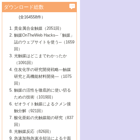
学）
7号 水素を利用する化成品合成の新潮流
6号 新しい固体酸触媒技術
5号 触媒を有効に使うための技術
ールホテル豊橋）
蔵技術の進歩
まで─
3号 メソポーラス物質の新展開
立大学）
3号 実用的ファインケミカル合成プロセス
ダウンロード総数
2号 第97回触媒討論会
1号 最近の触媒担体とその効果
▼46巻（2004年）
7号 ゼオライト合成における最近の進歩
6号 第106回触媒討論会
5号 CO
が関わる触媒・材料
B号 第111回触媒討論会（2013年・関西大
4号 錯体を利用したユニークな表面構造の
を実現する触媒
2
3号 リビング重合触媒の最近の展開
2号 第95回触媒討論会
(全164558件）
1号 部分酸化反応触媒の最前線
▼45巻（2003年）
学）
構築と機能
7号 有機分子触媒による精密有機合成
4号 バイオマス活用のための技術開発
6号 第104回触媒討論会
4号 今後の液体燃料を支える触媒技術
3号 化成品を合成するゼオライト触媒
2号 第93回触媒討論会
1号 なぜこの触媒が良いのか？
▼44巻（2002年）
貴金属合金触媒（2051回）
5号 若手会員による触媒研究の未来展望1：
8号 高機能化ポリオレフィンに向けた重合
5号 こんな物質，あんな物質―新たな触媒
7号 持続可能社会実現のための触媒および
5号 水素製造・貯蔵のための触媒技術の新
4号 水分解用光触媒材料
3号 特殊エネルギー場の触媒反応
触媒OnTheWeb Hacks─「触媒」
企業編
2号 第91回触媒討論会
触媒の最近の進展
1号 高次制御された触媒の化学
▼43巻（2001年）
の可能性―
触媒関連技術
しい展開
誌のウェブサイトを使う─（1659
5号 時間分解分光の進歩と応用
4号 生体内における金属の触媒作用
6号 第102回触媒討論会
3号 最近の自動車排ガス処理技術
2号 第89回触媒討論会
1号 グリーンケミストリーと触媒
▼42巻（2000年）
6号 第100回触媒討論会
8号 未来を拓く金属錯体
回）
6号 第98回触媒討論会
6号 第96回触媒討論会
5号 ファインケミカルズの展開に寄与する
7号 触媒・化学反応における計算化学の進
4号 触媒研究の現状と将来─第90回触媒討論
3号 触媒を利用した電気化学の新展開
2号 第87回触媒討論会特集号
1号 触媒反応工学の明日を拓く
▼41巻（1999年）
7号 『結晶の化学』を活かした触媒研究
光触媒はどこまでわかったか
7号 基礎化学品製造の触媒技術
触媒
歩
会Aから
7号 未来型金属錯体触媒開発への展望
4号 ナノ材料の調製と機能化
（1091回）
3号 生体触媒とバイオプロセス
2号 第85回触媒討論会
8号 イオン液体の応用
1号 孔、穴、あな?-特異な空間とその利用-
▼40巻（1998年）
8号 多機能型リアクター
6号 第94回触媒討論会
8号 若手研究者による触媒研究の未来展望
5号 基礎化学品製造の触媒技術
8号 超臨界流体を用いた化学プロセスの新
住友化学の研究開発戦略―触媒
5号 こんな触媒が欲しい
4号 水素製造・利用の触媒化学
3号 反応ダイナミクス
2号 第83回触媒討論会
1号 創立40周年記念・触媒化学この10年の
▼39巻（1997年）
2：大学・研究所編
展開
研究と高機能材料開発―（1075
7号 サブナノレベルでみた新しい表面現象
6号 第92回触媒討論会
6号 第90回触媒討論会
5号 触媒研究における新しい切り口：コン
進展と21世紀への提言/創立40周年記念・触
4号 超臨界流体の触媒反応への応用
3号 均一系触媒反応最前線
1号 均一系と不均一系触媒反応-その特徴と
回）
▼38巻（1996年）
8号 オレフィン重合触媒の新たな展
7号 基礎化学品製造の触媒技術
ビナトリアルケミストリー
媒学会この10年の歩みとこれから/創立40周
7号 触媒研究と学術雑誌/情報
5号 触媒のおもしろさをどのように伝える
接点
触媒の活性を徹底的に使い切る
4号 実用炭素材料の新展開
1号 触媒の構造と触媒作用/C1化学を中心と
▼37巻（1995年）
年記念・記録は語る
8号 資源の循環と触媒技術
6号 第88回触媒討論会特集号
か
ための技術（1019回）
8号 若い世代からみた触媒化学の現状と未
2号 第79回触媒討論会
5号 研究の方法論を考える
する21世紀への触媒
1号 ファインケミカルズと固体触媒
▼36巻（1994年）
2号 第81回触媒討論会
ゼオライト触媒によるクメン接
来
7号 企業における触媒研究のブレークスル
6号 第86回触媒討論会
3号 最新NO除去触媒の実用化研究
6号 第84回触媒討論会
2号 第77回触媒討論会
2号 第75回触媒討論会
触分解（921回）
1号 電気化学と触媒
▼35巻（1993年）
ー
3号 計算機触媒化学へのさそい
7号 水素化精製触媒の新しい展開
4号 新しい反応場を目指した触媒調製
7号 機能性金属材料と触媒
3号 オリンピックメダル:金・銀・銅はどん
酸化亜鉛の光触媒能の研究（837
3号 希土類を利用した触媒
2号 第73回触媒討論会
8号 この材料を触媒として使ってみません
4号 触媒劣化の制御と予測
1号 工業触媒開発マニュアル―探索から工
▼34巻（1992年）
8号 新しい反応性と機能性を目指した金属
な触媒作用を示すか
回）
5号 反応・分離技術の新しい展開
8号 触媒研究へのNMRの応用と展望
か？
業化まで
4号 触媒とリサイクル
3号 C4化学の展開
5号 最新の実用プロセスと触媒
クラスタ-化学
1号 インパクトを与えたこの研究
▼33巻（1991年）
光触媒反応（826回）
4号 触媒作用における機能の複合化
6号 第80回触媒討論会
2号 第71回触媒討論会
5号 エネルギー変換触媒
4号 《通常号》
6号 第82回触媒討論会
急速加熱急速冷却法による十面
2号 第69回触媒討論会
1号 触媒プロセス開発マニュアル―探索か
▼32巻（1990年）