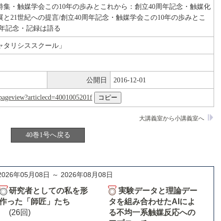
特集・触媒学会この10年の歩みとこれから：創立40周年記念・触媒化
展と21世紀への提言/創立40周年記念・触媒学会この10年の歩みとこ
周年記念・記録は語る
ャタリシススクール」
公開日
2016-12-01
nl/pageview?articlecd=4001005201f
大講義室から小講義室へ
40巻1号へ戻る
2026年05月08日 ～ 2026年08月08日
研究者としての私を形
実験データと理論デー
作った「師匠」たち
タを組み合わせたAIによ
(26回)
る不均一系触媒反応への