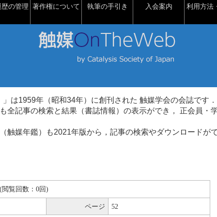
履歴の管理
著作権について
執筆の手引き
入会案内
利用方法・
talysis）」は1959年（昭和34年）に創刊された 触媒学会の会誌です．
も全記事の検索と結果（書誌情報）の表示ができ， 正会員・
（触媒年鑑）も2021年版から，記事の検索やダウンロードが
KB(閲覧回数：0回)
ページ
52