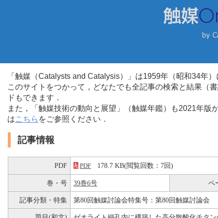
「触媒（Catalysts and Catalysis）」は1959年（昭
このサイトをつかって，どなたでも全記事の検索と結果（書
ドもできます．
また，「触媒技術の動向と展望」（触媒年鑑）も2021年
は
こちら
をご参照ください．
記事情報
PDF
178.7 KB(閲覧回数：7回)
PDF
巻・号
39巻6号
ペ
記事分類・特集
第80回触媒討論会特集号：第80回触媒討論会
題目(和文)
ゼオライト細孔内に構築した高分散酸化チタン