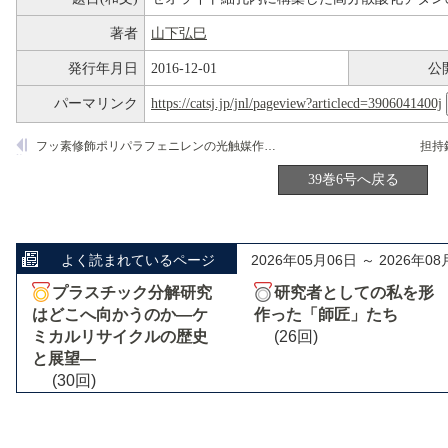
著者
山下弘巳
発行年月日
2016-12-01
公
パーマリンク
https://catsj.jp/jnl/pageview?articlecd=3906041400j
フッ素修飾ポリパラフェニレンの光触媒作用―水分子酸化反応を経由するベンゼンのヒドロキシル化
39巻6号へ戻る
よく読まれているページ
2026年05月06日 ～ 2026年08
プラスチック分解研究
研究者としての私を形
はどこへ向かうのか―ケ
作った「師匠」たち
ミカルリサイクルの歴史
(26回)
と展望―
(30回)