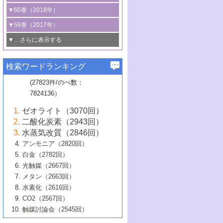
3号 CO
の排出削減および有効活用のた
タリゼーション
2
3号 特殊反応場を利用した触媒的分子変
る非貴金属触媒の研究動向
線を利用した触媒解析技術の最先端
1号 物質移動制御に着目した触媒プロセ
▼60巻（2018年）
4号 格子酸素・格子酸素欠陥を利用した
めの触媒技術
換反応
2号 機能化学品製造に資するクリーンな
ス開発
5号 ゼオライトの合成と応用における研
5号 単原子触媒
触媒反応
1号 固体酸触媒の最新の研究動向
▼59巻（2017年）
触媒的酸化反応
4号 若手による情報発信企画～とびたて
4号 多孔質材料を用いた触媒の新展開
究動向
2号 CO
フリー水素サプライチェーンに
2
6号 参照触媒委員会からのお知らせ
5号 生体触媒によるエネルギー変換反応
2号 二酸化炭素からの有用化学品合成
1号 いたるところに，触媒
▼…さらに表示する
若き触媒の研究者たち～（1）
3号 水処理のための触媒化学
5号 情報学的手法を用いた触媒開発
6号 ヘテロ接合界面
関わる触媒開発動向
B号 第133回触媒討論会（2023年）
6号 窒素とリンの循環のための触媒・機
3号 ナノ粒子・クラスター触媒の最前線
2号 機能性材料の局所構造解析のための
5号 若手による情報発信企画～とびたて
▼58巻（2016年）
4号 光触媒を用いた水分解の最新の研究
6号 カーボンニュートラルに向けた電解
B号 第135回触媒討論会（2025年）
3号 精密高分子合成に関する最近の研究
能性材料
最先端技術
検索ワードランキング
4号 60周年記念企画
若き触媒の研究者たち～（2）
動向
技術
1号 ユニークな構造の高分子を生み出す触
▼57巻（2015年）
動向
B号 第131回触媒討論会（2023年）
3号 無機分離膜材料の開発と触媒反応プ
5号 進化するゼオライト合成技術
6号 石油のノーブル・ユースを志向した
媒技術
(27823件/のべ数：
5号 次世代の触媒プロセスを支えるマイ
B号 第127回触媒討論会（2021年・オン
1号 水素キャリアにかかわる触媒技術の新
4号 バイオマス化成品製造のための触媒
▼56巻（2014年）
ロセスへの適用
触媒技術
7824136）
クロ波
6号 非貴金属系触媒における電気化学的
ライン開催(Zoom)のみ）
2号 リグニンからの化成品製造に向けた触
展開
技術
1号 特殊環境場を利用した材料合成
▼55巻（2013年）
4号 触媒研究における計算科学の利用
酸素還元反応
B号 第129回触媒討論会（2022年・京都
媒技術
6号 メタン転換技術の最新動向
ゼオライト（3070回）
2号 石油精製用触媒の最近の進展
5号 固体触媒による含窒素有機化合物変
2号 光触媒反応機構に関する最新の研究動
1号 高耐久性燃料電池システム用触媒にお
大学：オンライン・対面開催）
▼54巻（2012年）
5号 水素のふるまいを解き明かす最先端
B号 第121回触媒討論会（2018年・東京
3号 触媒研究の最先端～とびたて若き研究
二酸化炭素（2943回）
B号 第125回触媒討論会（2020年・工学
換の最前線
3号 固体酸化物形燃料電池（SOFC）におけ
向
ける新展開
研究
大学）
1号 規則性多孔体の利用技術における最近
▼53巻（2011年）
者たち～（1）
水蒸気改質（2846回）
院大学）
るアノード触媒上での燃料直接改質技術
6号 貴金属使用量低減に向けた自動車排
3号 固体高分子形燃料電池カソード触媒の
2号 リビングラジカル重合の最近の動向
6号 低級アルカンの有効利用のための触
の進歩
アンモニア（2820回）
4号 触媒研究の最先端～とびたて若き研究
1号 金属学から見る合金触媒の新展開
▼52巻（2010年）
ガス浄化触媒の開発
4号 コアシェル構造の制御による触媒機能
開発動向
媒技術
白金（2782回）
3号 天然ガスの化学工業的展開に関する触
2号 第109回触媒討論会
者たち～（2）
2号 第107回触媒討論会
の向上
1号 触媒の劣化対策と長寿命触媒開発
B号 第123回触媒討論会（2019年・大阪
▼51巻（2009年）
4号 人工光合成に向けた近年のアプローチ
光触媒（2667回）
媒技術
B号 第119回触媒討論会（2017年・首都
3号 貴金属低減技術の最新動向
5号 触媒研究の最先端～とびたて若き研究
市立大学）
3号 触媒のその場観察法の進歩（１）
5号 工業触媒およびその周辺技術の最近の
2号 第105回触媒討論会
1号 炭素材料－熱い注目を集める材料－
▼50巻（2008年）
メタン（2663回）
大学東京）
5号 未利用熱エネルギーの有効活用に貢献
4号 貴金属触媒の精密構造制御とその活用
者たち～（3）
4号 貴金属代替技術の最新動向
進歩
水素化（2616回）
4号 触媒のその場観察法の進歩（２）
3号 ナノ構造が拓く新機能
する触媒技術
2号 第103回触媒討論会
1号 触媒化学と学会のこの10年，半世紀，
▼49巻（2007年）
5号 バイオマス化成品製造のための固体触
6号 イオニクス材料と燃料電池・電解合成
5号 光触媒による物質変換反応の新展開
CO2（2567回）
6号 ナノシート
5号 不活性結合の触媒的活性化による有機
そして未来
4号 活性サイトおよびその環境の精密な設
6号 ポリオキソメタレート
3号 環境浄化用光触媒の現状と課題
媒の開発
1号 含フッ素化合物の合成と触媒
▼48巻（2006年）
の最新の研究動向
触媒討論会（2545回）
6号 グラフェン
合成
B号 第115回触媒討論会（2015年・成蹊大
計による触媒の高機能化
2号 第101回触媒討論会
B号 第113回触媒討論会（2014年・ロワジ
4号 水素社会の実現に向けた水素製造・貯
6号 ナノ空間─吸着状態解析から新機能開拓
2号 第99回触媒討論会
B号 第117回触媒討論会（2016年・大阪府
1号 固体酸触媒の最近の進歩
▼47巻（2005年）