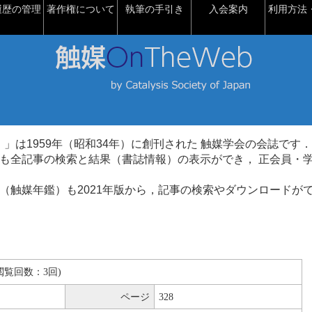
履歴の管理
著作権について
執筆の手引き
入会案内
利用方法・
talysis）」は1959年（昭和34年）に創刊された 触媒学会の会誌です．
も全記事の検索と結果（書誌情報）の表示ができ， 正会員・
（触媒年鑑）も2021年版から，記事の検索やダウンロードが
B(閲覧回数：3回)
ページ
328