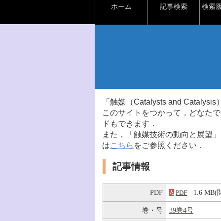
ホーム
記事検索
検索
「触媒（Catalysts and Ca
このサイトをつかって，どなたで
ドもできます．
また，「触媒技術の動向と展望」
は
こちら
をご参照ください．
記事情報
PDF
1.6 M
PDF
巻・号
39巻4号