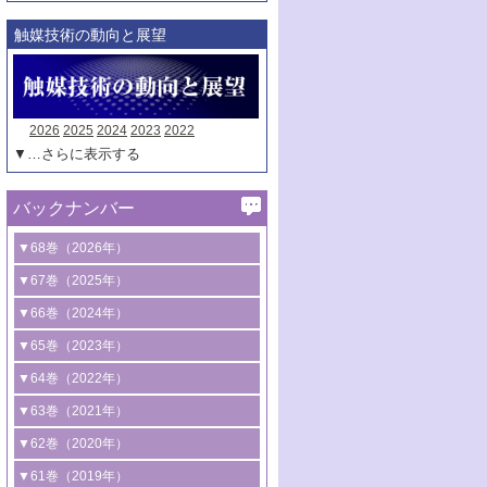
触媒技術の動向と展望
2026
2025
2024
2023
2022
▼…さらに表示する
バックナンバー
▼68巻（2026年）
1号 過酸化水素合成に関する研究動向
▼67巻（2025年）
2号 コンピューター技術により加速する
1号 CO
水素化によるグリーン燃料/グリ
▼66巻（2024年）
2
触媒開発
ーンケミカル製造
1号 低次元ナノ構造を有する触媒材料
▼65巻（2023年）
3号 有機分子変換やCO
資源化のための
2
2号 水素製造のための水分解技術に関す
2号 規制反応場を活用した固体触媒研究
1号 炭素が関わる触媒機能
▼64巻（2022年）
光触媒に関する最近の研究
る最近の研究
の新展開
2号 プラスチックケミカルリサイクルの
1号 合成ガス製造とCOを用いるケミカル
▼63巻（2021年）
B号 第137回触媒討論会（2026年）
3号 オレフィン系樹脂の精密合成に関す
3号 未踏分子変換を目指した酸化触媒プ
ための触媒技術
ズ合成の最新動向
1号 金触媒の新展開
▼62巻（2020年）
る最新技術
ロセスの最前線
3号 非酸化物系金属化合物を基盤とした
2号 化学品合成のための合金触媒開発
2号 ペロブスカイト
1号 触媒設計を拓く欠陥構造のキャラク
▼61巻（2019年）
4号 アルコール類の効率的変換を実現す
4号 シンクロトロン放射光および中性子
触媒材料の開発