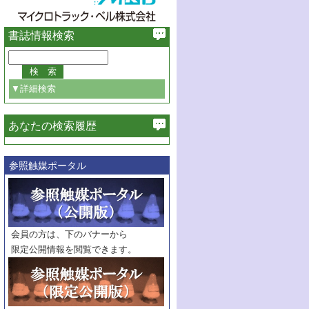
書誌情報検索
▼詳細検索
あなたの検索履歴
必ず含む
参照触媒ポータル
巻・号指定
巻
号
範囲指定
巻
号～
巻
会員の方は、下のバナーから
号
限定公開情報を閲覧できます。
触媒年鑑
年度
記事種別
マーク：
マークあり