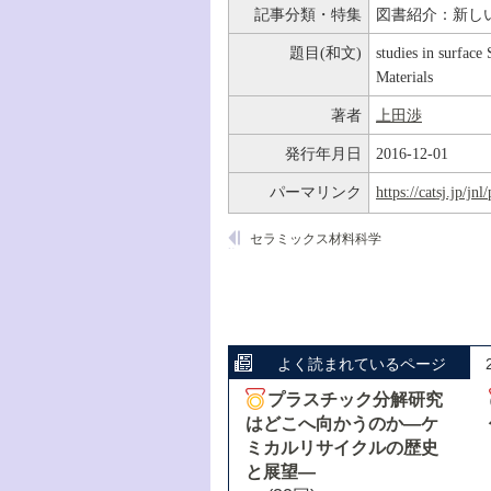
記事分類・特集
図書紹介：新し
題目(和文)
studies in surface
Materials
著者
上田渉
発行年月日
2016-12-01
パーマリンク
https://catsj.jp/j
セラミックス材料科学
よく読まれているページ
プラスチック分解研究
はどこへ向かうのか―ケ
ミカルリサイクルの歴史
と展望―