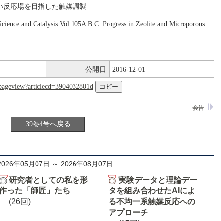
い反応場を目指した触媒調製
 Science and Catalysis Vol.105A B C. Progress in Zeolite and Microporous
公開日
2016-12-01
nl/pageview?articlecd=3904032801d
会告
39巻4号へ戻る
2026年05月07日 ～ 2026年08月07日
研究者としての私を形
実験データと理論デー
作った「師匠」たち
タを組み合わせたAIによ
(26回)
る不均一系触媒反応への
アプローチ