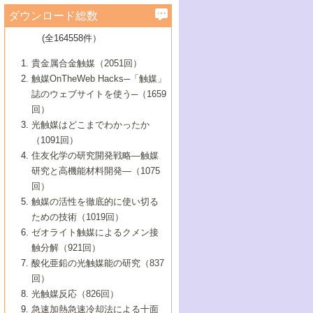
学）
7号 水素を利用する化成品合成の新潮流
6号 新しい固体酸触媒技術
5号 触媒を有効に使うための技術
ールホテル豊橋）
蔵技術の進歩
まで─
3号 メソポーラス物質の新展開
立大学）
3号 実用的ファインケミカル合成プロセス
ダウンロード総数
2号 第97回触媒討論会
1号 最近の触媒担体とその効果
▼46巻（2004年）
7号 ゼオライト合成における最近の進歩
6号 第106回触媒討論会
5号 CO
が関わる触媒・材料
B号 第111回触媒討論会（2013年・関西大
4号 錯体を利用したユニークな表面構造の
を実現する触媒
2
3号 リビング重合触媒の最近の展開
2号 第95回触媒討論会
(全164558件）
1号 部分酸化反応触媒の最前線
▼45巻（2003年）
学）
構築と機能
7号 有機分子触媒による精密有機合成
4号 バイオマス活用のための技術開発
6号 第104回触媒討論会
4号 今後の液体燃料を支える触媒技術
3号 化成品を合成するゼオライト触媒
2号 第93回触媒討論会
1号 なぜこの触媒が良いのか？
▼44巻（2002年）
貴金属合金触媒（2051回）
5号 若手会員による触媒研究の未来展望1：
8号 高機能化ポリオレフィンに向けた重合
5号 こんな物質，あんな物質―新たな触媒
7号 持続可能社会実現のための触媒および
5号 水素製造・貯蔵のための触媒技術の新
4号 水分解用光触媒材料
3号 特殊エネルギー場の触媒反応
触媒OnTheWeb Hacks─「触媒」
企業編
2号 第91回触媒討論会
触媒の最近の進展
1号 高次制御された触媒の化学
▼43巻（2001年）
の可能性―
触媒関連技術
しい展開
誌のウェブサイトを使う─（1659
5号 時間分解分光の進歩と応用
4号 生体内における金属の触媒作用
6号 第102回触媒討論会
3号 最近の自動車排ガス処理技術
2号 第89回触媒討論会
1号 グリーンケミストリーと触媒
▼42巻（2000年）
6号 第100回触媒討論会
8号 未来を拓く金属錯体
回）
6号 第98回触媒討論会
6号 第96回触媒討論会
5号 ファインケミカルズの展開に寄与する
7号 触媒・化学反応における計算化学の進
4号 触媒研究の現状と将来─第90回触媒討論
3号 触媒を利用した電気化学の新展開
2号 第87回触媒討論会特集号
1号 触媒反応工学の明日を拓く
▼41巻（1999年）
7号 『結晶の化学』を活かした触媒研究
光触媒はどこまでわかったか
7号 基礎化学品製造の触媒技術
触媒
歩
会Aから
7号 未来型金属錯体触媒開発への展望
4号 ナノ材料の調製と機能化
（1091回）
3号 生体触媒とバイオプロセス
2号 第85回触媒討論会
8号 イオン液体の応用
1号 孔、穴、あな?-特異な空間とその利用-
▼40巻（1998年）
8号 多機能型リアクター
6号 第94回触媒討論会
8号 若手研究者による触媒研究の未来展望
5号 基礎化学品製造の触媒技術
8号 超臨界流体を用いた化学プロセスの新
住友化学の研究開発戦略―触媒
5号 こんな触媒が欲しい
4号 水素製造・利用の触媒化学
3号 反応ダイナミクス
2号 第83回触媒討論会
1号 創立40周年記念・触媒化学この10年の
▼39巻（1997年）
2：大学・研究所編
展開
研究と高機能材料開発―（1075
7号 サブナノレベルでみた新しい表面現象
6号 第92回触媒討論会
6号 第90回触媒討論会
5号 触媒研究における新しい切り口：コン
進展と21世紀への提言/創立40周年記念・触
4号 超臨界流体の触媒反応への応用
3号 均一系触媒反応最前線
1号 均一系と不均一系触媒反応-その特徴と
回）
▼38巻（1996年）
8号 オレフィン重合触媒の新たな展
7号 基礎化学品製造の触媒技術
ビナトリアルケミストリー
媒学会この10年の歩みとこれから/創立40周
7号 触媒研究と学術雑誌/情報
5号 触媒のおもしろさをどのように伝える
接点
触媒の活性を徹底的に使い切る
4号 実用炭素材料の新展開
1号 触媒の構造と触媒作用/C1化学を中心と
▼37巻（1995年）
年記念・記録は語る
8号 資源の循環と触媒技術
6号 第88回触媒討論会特集号
か
ための技術（1019回）
8号 若い世代からみた触媒化学の現状と未
2号 第79回触媒討論会
5号 研究の方法論を考える
する21世紀への触媒
1号 ファインケミカルズと固体触媒
▼36巻（1994年）
2号 第81回触媒討論会
ゼオライト触媒によるクメン接
来
7号 企業における触媒研究のブレークスル
6号 第86回触媒討論会
3号 最新NO除去触媒の実用化研究
6号 第84回触媒討論会
2号 第77回触媒討論会
2号 第75回触媒討論会
触分解（921回）
1号 電気化学と触媒
▼35巻（1993年）
ー
3号 計算機触媒化学へのさそい
7号 水素化精製触媒の新しい展開
4号 新しい反応場を目指した触媒調製
7号 機能性金属材料と触媒
3号 オリンピックメダル:金・銀・銅はどん
酸化亜鉛の光触媒能の研究（837
3号 希土類を利用した触媒
2号 第73回触媒討論会
8号 この材料を触媒として使ってみません
4号 触媒劣化の制御と予測
1号 工業触媒開発マニュアル―探索から工
▼34巻（1992年）
8号 新しい反応性と機能性を目指した金属
な触媒作用を示すか
回）
5号 反応・分離技術の新しい展開
8号 触媒研究へのNMRの応用と展望
か？
業化まで
4号 触媒とリサイクル
3号 C4化学の展開
5号 最新の実用プロセスと触媒
クラスタ-化学
1号 インパクトを与えたこの研究
▼33巻（1991年）
光触媒反応（826回）
4号 触媒作用における機能の複合化
6号 第80回触媒討論会
2号 第71回触媒討論会
5号 エネルギー変換触媒
4号 《通常号》
6号 第82回触媒討論会
急速加熱急速冷却法による十面
2号 第69回触媒討論会
1号 触媒プロセス開発マニュアル―探索か
▼32巻（1990年）