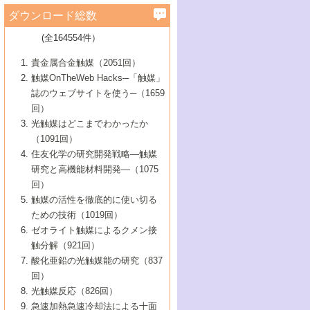
学）
7号 水素を利用する化成品合成の新潮流
6号 新しい固体酸触媒技術
5号 触媒を有効に使うための技術
ールホテル豊橋）
蔵技術の進歩
まで─
3号 メソポーラス物質の新展開
立大学）
3号 実用的ファインケミカル合成プロセス
ダウンロード総数
2号 第97回触媒討論会
1号 最近の触媒担体とその効果
▼46巻（2004年）
7号 ゼオライト合成における最近の進歩
6号 第106回触媒討論会
5号 CO
が関わる触媒・材料
B号 第111回触媒討論会（2013年・関西大
4号 錯体を利用したユニークな表面構造の
を実現する触媒
2
3号 リビング重合触媒の最近の展開
2号 第95回触媒討論会
(全164554件）
1号 部分酸化反応触媒の最前線
▼45巻（2003年）
学）
構築と機能
7号 有機分子触媒による精密有機合成
4号 バイオマス活用のための技術開発
6号 第104回触媒討論会
4号 今後の液体燃料を支える触媒技術
3号 化成品を合成するゼオライト触媒
2号 第93回触媒討論会
1号 なぜこの触媒が良いのか？
▼44巻（2002年）
貴金属合金触媒（2051回）
5号 若手会員による触媒研究の未来展望1：
8号 高機能化ポリオレフィンに向けた重合
5号 こんな物質，あんな物質―新たな触媒
7号 持続可能社会実現のための触媒および
5号 水素製造・貯蔵のための触媒技術の新
4号 水分解用光触媒材料
3号 特殊エネルギー場の触媒反応
触媒OnTheWeb Hacks─「触媒」
企業編
2号 第91回触媒討論会
触媒の最近の進展
1号 高次制御された触媒の化学
▼43巻（2001年）
の可能性―
触媒関連技術
しい展開
誌のウェブサイトを使う─（1659
5号 時間分解分光の進歩と応用
4号 生体内における金属の触媒作用
6号 第102回触媒討論会
3号 最近の自動車排ガス処理技術
2号 第89回触媒討論会
1号 グリーンケミストリーと触媒
▼42巻（2000年）
6号 第100回触媒討論会
8号 未来を拓く金属錯体
回）
6号 第98回触媒討論会
6号 第96回触媒討論会
5号 ファインケミカルズの展開に寄与する
7号 触媒・化学反応における計算化学の進
4号 触媒研究の現状と将来─第90回触媒討論
3号 触媒を利用した電気化学の新展開
2号 第87回触媒討論会特集号
1号 触媒反応工学の明日を拓く
▼41巻（1999年）
7号 『結晶の化学』を活かした触媒研究
光触媒はどこまでわかったか
7号 基礎化学品製造の触媒技術
触媒
歩
会Aから
7号 未来型金属錯体触媒開発への展望
4号 ナノ材料の調製と機能化
（1091回）
3号 生体触媒とバイオプロセス
2号 第85回触媒討論会
8号 イオン液体の応用
1号 孔、穴、あな?-特異な空間とその利用-
▼40巻（1998年）
8号 多機能型リアクター
6号 第94回触媒討論会
8号 若手研究者による触媒研究の未来展望
5号 基礎化学品製造の触媒技術
8号 超臨界流体を用いた化学プロセスの新
住友化学の研究開発戦略―触媒
5号 こんな触媒が欲しい
4号 水素製造・利用の触媒化学
3号 反応ダイナミクス
2号 第83回触媒討論会
1号 創立40周年記念・触媒化学この10年の
▼39巻（1997年）
2：大学・研究所編
展開
研究と高機能材料開発―（1075
7号 サブナノレベルでみた新しい表面現象
6号 第92回触媒討論会
6号 第90回触媒討論会
5号 触媒研究における新しい切り口：コン
進展と21世紀への提言/創立40周年記念・触
4号 超臨界流体の触媒反応への応用
3号 均一系触媒反応最前線
1号 均一系と不均一系触媒反応-その特徴と
回）
▼38巻（1996年）
8号 オレフィン重合触媒の新たな展
7号 基礎化学品製造の触媒技術
ビナトリアルケミストリー
媒学会この10年の歩みとこれから/創立40周
7号 触媒研究と学術雑誌/情報
5号 触媒のおもしろさをどのように伝える
接点
触媒の活性を徹底的に使い切る
4号 実用炭素材料の新展開
1号 触媒の構造と触媒作用/C1化学を中心と
▼37巻（1995年）
年記念・記録は語る
8号 資源の循環と触媒技術
6号 第88回触媒討論会特集号
か
ための技術（1019回）
8号 若い世代からみた触媒化学の現状と未
2号 第79回触媒討論会
5号 研究の方法論を考える
する21世紀への触媒
1号 ファインケミカルズと固体触媒
▼36巻（1994年）
2号 第81回触媒討論会
ゼオライト触媒によるクメン接
来
7号 企業における触媒研究のブレークスル
6号 第86回触媒討論会
3号 最新NO除去触媒の実用化研究
6号 第84回触媒討論会
2号 第77回触媒討論会
2号 第75回触媒討論会
触分解（921回）
1号 電気化学と触媒
▼35巻（1993年）
ー
3号 計算機触媒化学へのさそい
7号 水素化精製触媒の新しい展開
4号 新しい反応場を目指した触媒調製
7号 機能性金属材料と触媒
3号 オリンピックメダル:金・銀・銅はどん
酸化亜鉛の光触媒能の研究（837
3号 希土類を利用した触媒
2号 第73回触媒討論会
8号 この材料を触媒として使ってみません
4号 触媒劣化の制御と予測
1号 工業触媒開発マニュアル―探索から工
▼34巻（1992年）
8号 新しい反応性と機能性を目指した金属
な触媒作用を示すか
回）
5号 反応・分離技術の新しい展開
8号 触媒研究へのNMRの応用と展望
か？
業化まで
4号 触媒とリサイクル
3号 C4化学の展開
5号 最新の実用プロセスと触媒
クラスタ-化学
1号 インパクトを与えたこの研究
▼33巻（1991年）
光触媒反応（826回）
4号 触媒作用における機能の複合化
6号 第80回触媒討論会
2号 第71回触媒討論会
5号 エネルギー変換触媒
4号 《通常号》
6号 第82回触媒討論会
急速加熱急速冷却法による十面
2号 第69回触媒討論会
1号 触媒プロセス開発マニュアル―探索か
▼32巻（1990年）