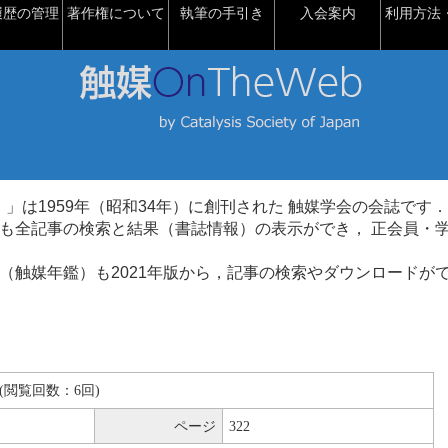
履歴の管理
著作権について
執筆の手引き
入会案内
利用方法・
talysis）」は1959年（昭和34年）に創刊された 触媒学会の会誌です．
も全記事の検索と結果（書誌情報）の表示ができ， 正会員・
（触媒年鑑）も2021年版から，記事の検索やダウンロードが
KB(閲覧回数：6回)
ページ
322