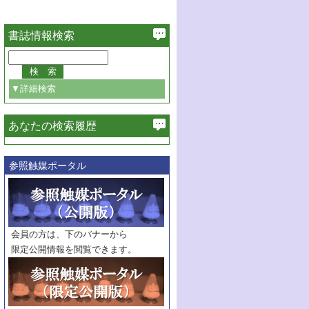
書誌情報検索
▼詳細検索
あなたの検索履歴
必ず含む
参照触媒ポータル
巻・号指定
巻
号
範囲指定
巻
号～
巻
会員の方は、下のバナーから
号
限定公開情報を閲覧できます。
触媒年鑑
年度
記事種別
マーク：
マークあり