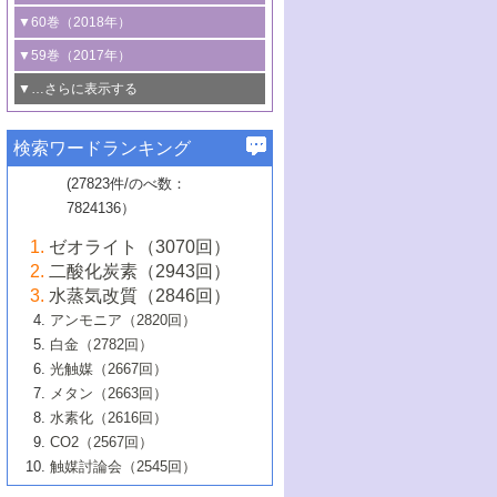
3号 CO
の排出削減および有効活用のた
タリゼーション
2
3号 特殊反応場を利用した触媒的分子変
る非貴金属触媒の研究動向
線を利用した触媒解析技術の最先端
1号 物質移動制御に着目した触媒プロセ
▼60巻（2018年）
4号 格子酸素・格子酸素欠陥を利用した
めの触媒技術
換反応
2号 機能化学品製造に資するクリーンな
ス開発
5号 ゼオライトの合成と応用における研
5号 単原子触媒
触媒反応
1号 固体酸触媒の最新の研究動向
▼59巻（2017年）
触媒的酸化反応
4号 若手による情報発信企画～とびたて
4号 多孔質材料を用いた触媒の新展開
究動向
2号 CO
フリー水素サプライチェーンに
2
6号 参照触媒委員会からのお知らせ
5号 生体触媒によるエネルギー変換反応
2号 二酸化炭素からの有用化学品合成
1号 いたるところに，触媒
▼…さらに表示する
若き触媒の研究者たち～（1）
3号 水処理のための触媒化学
5号 情報学的手法を用いた触媒開発
6号 ヘテロ接合界面
関わる触媒開発動向
B号 第133回触媒討論会（2023年）
6号 窒素とリンの循環のための触媒・機
3号 ナノ粒子・クラスター触媒の最前線
2号 機能性材料の局所構造解析のための
5号 若手による情報発信企画～とびたて
▼58巻（2016年）
4号 光触媒を用いた水分解の最新の研究
6号 カーボンニュートラルに向けた電解
B号 第135回触媒討論会（2025年）
3号 精密高分子合成に関する最近の研究
能性材料
最先端技術
検索ワードランキング
4号 60周年記念企画
若き触媒の研究者たち～（2）
動向
技術
1号 ユニークな構造の高分子を生み出す触
▼57巻（2015年）
動向
B号 第131回触媒討論会（2023年）
3号 無機分離膜材料の開発と触媒反応プ
5号 進化するゼオライト合成技術
6号 石油のノーブル・ユースを志向した
媒技術
(27823件/のべ数：
5号 次世代の触媒プロセスを支えるマイ
B号 第127回触媒討論会（2021年・オン
1号 水素キャリアにかかわる触媒技術の新
4号 バイオマス化成品製造のための触媒
▼56巻（2014年）
ロセスへの適用
触媒技術
7824136）
クロ波
6号 非貴金属系触媒における電気化学的
ライン開催(Zoom)のみ）
2号 リグニンからの化成品製造に向けた触
展開
技術
1号 特殊環境場を利用した材料合成
▼55巻（2013年）
4号 触媒研究における計算科学の利用
酸素還元反応
B号 第129回触媒討論会（2022年・京都
媒技術
6号 メタン転換技術の最新動向
ゼオライト（3070回）
2号 石油精製用触媒の最近の進展
5号 固体触媒による含窒素有機化合物変
2号 光触媒反応機構に関する最新の研究動
1号 高耐久性燃料電池システム用触媒にお
大学：オンライン・対面開催）
▼54巻（2012年）
5号 水素のふるまいを解き明かす最先端
B号 第121回触媒討論会（2018年・東京
3号 触媒研究の最先端～とびたて若き研究
二酸化炭素（2943回）
B号 第125回触媒討論会（2020年・工学
換の最前線
3号 固体酸化物形燃料電池（SOFC）におけ
向
ける新展開
研究
大学）
1号 規則性多孔体の利用技術における最近
▼53巻（2011年）
者たち～（1）
水蒸気改質（2846回）
院大学）
るアノード触媒上での燃料直接改質技術
6号 貴金属使用量低減に向けた自動車排
3号 固体高分子形燃料電池カソード触媒の
2号 リビングラジカル重合の最近の動向
6号 低級アルカンの有効利用のための触
の進歩
アンモニア（2820回）
4号 触媒研究の最先端～とびたて若き研究
1号 金属学から見る合金触媒の新展開
▼52巻（2010年）
ガス浄化触媒の開発
4号 コアシェル構造の制御による触媒機能
開発動向
媒技術
白金（2782回）
3号 天然ガスの化学工業的展開に関する触
2号 第109回触媒討論会
者たち～（2）
2号 第107回触媒討論会
の向上
1号 触媒の劣化対策と長寿命触媒開発
B号 第123回触媒討論会（2019年・大阪
▼51巻（2009年）
4号 人工光合成に向けた近年のアプローチ
光触媒（2667回）
媒技術
B号 第119回触媒討論会（2017年・首都
3号 貴金属低減技術の最新動向
5号 触媒研究の最先端～とびたて若き研究
市立大学）
3号 触媒のその場観察法の進歩（１）
5号 工業触媒およびその周辺技術の最近の
2号 第105回触媒討論会
1号 炭素材料－熱い注目を集める材料－
▼50巻（2008年）
メタン（2663回）
大学東京）
5号 未利用熱エネルギーの有効活用に貢献
4号 貴金属触媒の精密構造制御とその活用
者たち～（3）
4号 貴金属代替技術の最新動向
進歩
水素化（2616回）
4号 触媒のその場観察法の進歩（２）
3号 ナノ構造が拓く新機能
する触媒技術
2号 第103回触媒討論会
1号 触媒化学と学会のこの10年，半世紀，
▼49巻（2007年）
5号 バイオマス化成品製造のための固体触
6号 イオニクス材料と燃料電池・電解合成
5号 光触媒による物質変換反応の新展開
CO2（2567回）
6号 ナノシート
5号 不活性結合の触媒的活性化による有機
そして未来
4号 活性サイトおよびその環境の精密な設
6号 ポリオキソメタレート
3号 環境浄化用光触媒の現状と課題
媒の開発
1号 含フッ素化合物の合成と触媒
▼48巻（2006年）
の最新の研究動向
触媒討論会（2545回）
6号 グラフェン
合成
B号 第115回触媒討論会（2015年・成蹊大
計による触媒の高機能化
2号 第101回触媒討論会
B号 第113回触媒討論会（2014年・ロワジ
4号 水素社会の実現に向けた水素製造・貯
6号 ナノ空間─吸着状態解析から新機能開拓
2号 第99回触媒討論会
B号 第117回触媒討論会（2016年・大阪府
1号 固体酸触媒の最近の進歩
▼47巻（2005年）