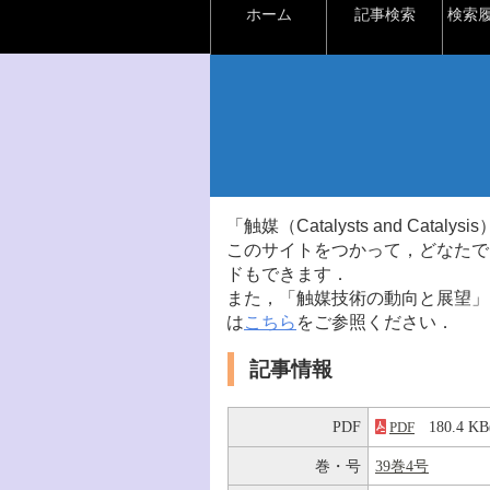
ホーム
記事検索
検索
「触媒（Catalysts and Ca
このサイトをつかって，どなたで
ドもできます．
また，「触媒技術の動向と展望」
は
こちら
をご参照ください．
記事情報
PDF
180.4 
PDF
巻・号
39巻4号