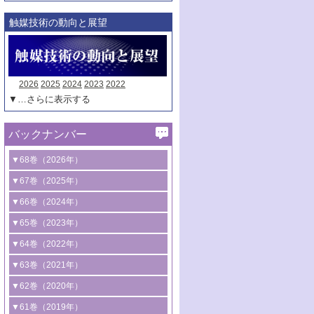
触媒技術の動向と展望
2026
2025
2024
2023
2022
▼…さらに表示する
バックナンバー
▼68巻（2026年）
1号 過酸化水素合成に関する研究動向
▼67巻（2025年）
2号 コンピューター技術により加速する
1号 CO
水素化によるグリーン燃料/グリ
▼66巻（2024年）
2
触媒開発
ーンケミカル製造
1号 低次元ナノ構造を有する触媒材料
▼65巻（2023年）
3号 有機分子変換やCO
資源化のための
2
2号 水素製造のための水分解技術に関す
2号 規制反応場を活用した固体触媒研究
1号 炭素が関わる触媒機能
▼64巻（2022年）
光触媒に関する最近の研究
る最近の研究
の新展開
2号 プラスチックケミカルリサイクルの
1号 合成ガス製造とCOを用いるケミカル
▼63巻（2021年）
B号 第137回触媒討論会（2026年）
3号 オレフィン系樹脂の精密合成に関す
3号 未踏分子変換を目指した酸化触媒プ
ための触媒技術
ズ合成の最新動向
1号 金触媒の新展開
▼62巻（2020年）
る最新技術
ロセスの最前線
3号 非酸化物系金属化合物を基盤とした
2号 化学品合成のための合金触媒開発
2号 ペロブスカイト
1号 触媒設計を拓く欠陥構造のキャラク
▼61巻（2019年）
4号 アルコール類の効率的変換を実現す
4号 シンクロトロン放射光および中性子
触媒材料の開発