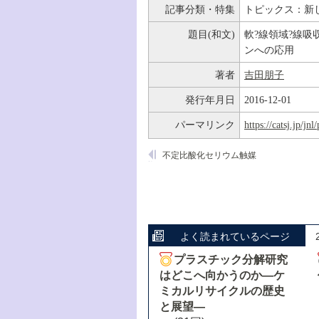
記事分類・特集
トピックス：新
題目(和文)
軟?線領域?線吸収
ンへの応用
著者
吉田朋子
発行年月日
2016-12-01
パーマリンク
https://catsj.jp/j
不定比酸化セリウム触媒
よく読まれているページ
プラスチック分解研究
はどこへ向かうのか―ケ
ミカルリサイクルの歴史
と展望―