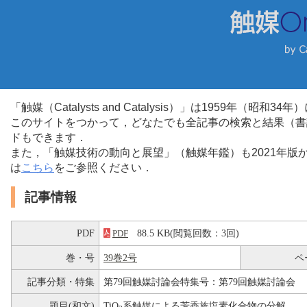
「触媒（Catalysts and Catalysis）」は1959年（昭
このサイトをつかって，どなたでも全記事の検索と結果（書
ドもできます．
また，「触媒技術の動向と展望」（触媒年鑑）も2021年
は
こちら
をご参照ください．
記事情報
PDF
88.5 KB(閲覧回数：3回)
PDF
巻・号
39巻2号
ペ
記事分類・特集
第79回触媒討論会特集号：第79回触媒討論会
題目(和文)
TiO
系触媒による芳香族塩素化合物の分解