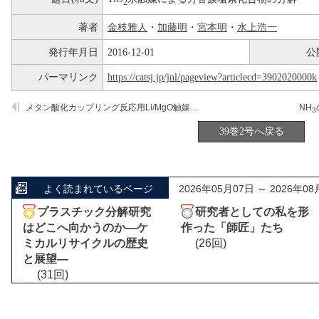
2
著者
金枝雅人
・
加藤明
・
宮本明
・
水上浩一
発行年月日
2016-12-01
公
パーマリンク
https://catsj.jp/jnl/pageview?articlecd=3902020000k
メタン酸化カップリング反応用Li/MgO触媒へのSnO
添加効果
NH
2
3
39巻2号へ戻る
よく読まれているページ
2026年05月07日 ～ 2026年08
プラスチック分解研究
研究者としての私を形
はどこへ向かうのか―ケ
作った「師匠」たち
ミカルリサイクルの歴史
(26回)
と展望―
(31回)