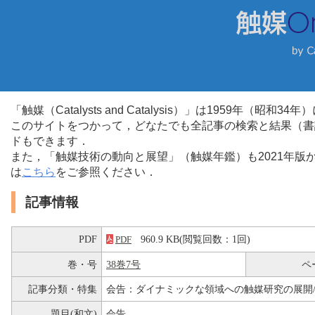
「触媒（Catalysts and Catalysis）」は1959年（昭
このサイトをつかって，どなたでも全記事の検索と結果（書
ドもできます．
また，「触媒技術の動向と展望」（触媒年鑑）も2021年
は
こちら
をご参照ください．
記事情報
PDF
960.9 KB(閲覧回数：1回)
PDF
巻・号
38巻7号
ペ
記事分類・特集
会告：ダイナミックな領域への触媒研究の展開/
題目(和文)
会告