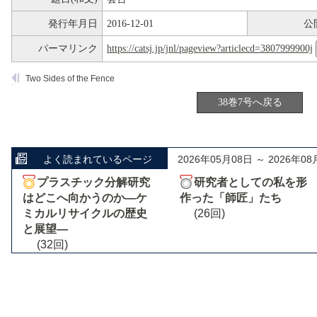
発行年月日
2016-12-01
公
パーマリンク
https://catsj.jp/jnl/pageview?articlecd=3807999900j
Two Sides of the Fence
38巻7号へ戻る
よく読まれているページ
2026年05月08日 ～ 2026年08
プラスチック分解研究
研究者としての私を形
はどこへ向かうのか―ケ
作った「師匠」たち
ミカルリサイクルの歴史
(26回)
と展望―
(32回)