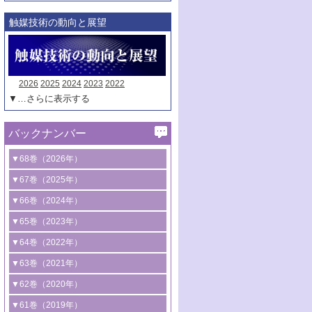
触媒技術の動向と展望
2026
2025
2024
2023
2022
▼…さらに表示する
バックナンバー
▼68巻（2026年）
1号 過酸化水素合成に関する研究動向
▼67巻（2025年）
2号 コンピューター技術により加速する
1号 CO
水素化によるグリーン燃料/グリ
▼66巻（2024年）
2
触媒開発
ーンケミカル製造
1号 低次元ナノ構造を有する触媒材料
▼65巻（2023年）
3号 有機分子変換やCO
資源化のための
2
2号 水素製造のための水分解技術に関す
2号 規制反応場を活用した固体触媒研究
1号 炭素が関わる触媒機能
▼64巻（2022年）
光触媒に関する最近の研究
る最近の研究
の新展開
2号 プラスチックケミカルリサイクルの
1号 合成ガス製造とCOを用いるケミカル
▼63巻（2021年）
B号 第137回触媒討論会（2026年）
3号 オレフィン系樹脂の精密合成に関す
3号 未踏分子変換を目指した酸化触媒プ
ための触媒技術
ズ合成の最新動向
1号 金触媒の新展開
▼62巻（2020年）
る最新技術
ロセスの最前線
3号 非酸化物系金属化合物を基盤とした
2号 化学品合成のための合金触媒開発
2号 ペロブスカイト
1号 触媒設計を拓く欠陥構造のキャラク
▼61巻（2019年）
4号 アルコール類の効率的変換を実現す
4号 シンクロトロン放射光および中性子
触媒材料の開発