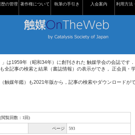
履歴の管理
著作権について
執筆の手引き
入会案内
利用方法・
talysis）」は1959年（昭和34年）に創刊された 触媒学会の会誌です．
も全記事の検索と結果（書誌情報）の表示ができ， 正会員・
（触媒年鑑）も2021年版から，記事の検索やダウンロードが
KB(閲覧回数：1回)
ページ
593