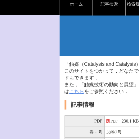
ホーム
記事検索
検索
「触媒（Catalysts and Ca
このサイトをつかって，どなたで
ドもできます．
また，「触媒技術の動向と展望」
は
こちら
をご参照ください．
記事情報
PDF
230.1 
PDF
巻・号
38巻7号