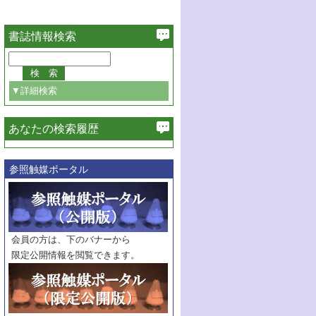
書誌情報検索
▼詳細検索
あなたの検索履歴
必ず含む
参照触媒ポータル
巻・号指定
巻
号
範囲指定
巻
号～
巻
会員の方は、下のバナーから
号
限定公開情報を閲覧できます。
触媒年鑑
年度
記事種別
マーク：
マークあり