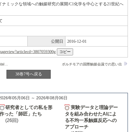
ナミックな領域への触媒研究の展開/C1化学を中心とする21世紀へ
て
公開日
2016-12-01
nl/pageview?articlecd=3807059300g
Zeolites: A Refined Tool for Designing Catalytic Sites
ボルチモアの国際触媒会議での思い出
38巻7号へ戻る
2026年05月06日 ～ 2026年08月06日
研究者としての私を形
実験データと理論デー
作った「師匠」たち
タを組み合わせたAIによ
(26回)
る不均一系触媒反応への
アプローチ