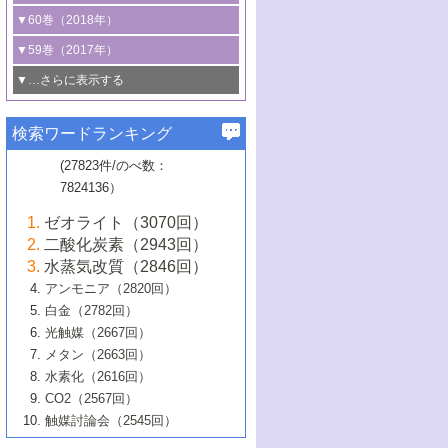
3号 CO
の排出削減および有効活用のた
タリゼーション
2
3号 特殊反応場を利用した触媒的分子変
る非貴金属触媒の研究動向
線を利用した触媒解析技術の最先端
1号 物質移動制御に着目した触媒プロセ
▼60巻（2018年）
4号 格子酸素・格子酸素欠陥を利用した
めの触媒技術
換反応
2号 機能化学品製造に資するクリーンな
ス開発
5号 ゼオライトの合成と応用における研
5号 単原子触媒
触媒反応
1号 固体酸触媒の最新の研究動向
▼59巻（2017年）
触媒的酸化反応
4号 若手による情報発信企画～とびたて
4号 多孔質材料を用いた触媒の新展開
究動向
2号 CO
フリー水素サプライチェーンに
2
6号 参照触媒委員会からのお知らせ
5号 生体触媒によるエネルギー変換反応
2号 二酸化炭素からの有用化学品合成
1号 いたるところに，触媒
▼…さらに表示する
若き触媒の研究者たち～（1）
3号 水処理のための触媒化学
5号 情報学的手法を用いた触媒開発
6号 ヘテロ接合界面
関わる触媒開発動向
B号 第133回触媒討論会（2023年）
6号 窒素とリンの循環のための触媒・機
3号 ナノ粒子・クラスター触媒の最前線
2号 機能性材料の局所構造解析のための
5号 若手による情報発信企画～とびたて
▼58巻（2016年）
4号 光触媒を用いた水分解の最新の研究
6号 カーボンニュートラルに向けた電解
B号 第135回触媒討論会（2025年）
3号 精密高分子合成に関する最近の研究
能性材料
最先端技術
検索ワードランキング
4号 60周年記念企画
若き触媒の研究者たち～（2）
動向
技術
1号 ユニークな構造の高分子を生み出す触
▼57巻（2015年）
動向
B号 第131回触媒討論会（2023年）
3号 無機分離膜材料の開発と触媒反応プ
5号 進化するゼオライト合成技術
6号 石油のノーブル・ユースを志向した
媒技術
(27823件/のべ数：
5号 次世代の触媒プロセスを支えるマイ
B号 第127回触媒討論会（2021年・オン
1号 水素キャリアにかかわる触媒技術の新
4号 バイオマス化成品製造のための触媒
▼56巻（2014年）
ロセスへの適用
触媒技術
7824136）
クロ波
6号 非貴金属系触媒における電気化学的
ライン開催(Zoom)のみ）
2号 リグニンからの化成品製造に向けた触
展開
技術
1号 特殊環境場を利用した材料合成
▼55巻（2013年）
4号 触媒研究における計算科学の利用
酸素還元反応
B号 第129回触媒討論会（2022年・京都
媒技術
6号 メタン転換技術の最新動向
ゼオライト（3070回）
2号 石油精製用触媒の最近の進展
5号 固体触媒による含窒素有機化合物変
2号 光触媒反応機構に関する最新の研究動
1号 高耐久性燃料電池システム用触媒にお
大学：オンライン・対面開催）
▼54巻（2012年）
5号 水素のふるまいを解き明かす最先端
B号 第121回触媒討論会（2018年・東京
3号 触媒研究の最先端～とびたて若き研究
二酸化炭素（2943回）
B号 第125回触媒討論会（2020年・工学
換の最前線
3号 固体酸化物形燃料電池（SOFC）におけ
向
ける新展開
研究
大学）
1号 規則性多孔体の利用技術における最近
▼53巻（2011年）
者たち～（1）
水蒸気改質（2846回）
院大学）
るアノード触媒上での燃料直接改質技術
6号 貴金属使用量低減に向けた自動車排
3号 固体高分子形燃料電池カソード触媒の
2号 リビングラジカル重合の最近の動向
6号 低級アルカンの有効利用のための触
の進歩
アンモニア（2820回）
4号 触媒研究の最先端～とびたて若き研究
1号 金属学から見る合金触媒の新展開
▼52巻（2010年）
ガス浄化触媒の開発
4号 コアシェル構造の制御による触媒機能
開発動向
媒技術
白金（2782回）
3号 天然ガスの化学工業的展開に関する触
2号 第109回触媒討論会
者たち～（2）
2号 第107回触媒討論会
の向上
1号 触媒の劣化対策と長寿命触媒開発
B号 第123回触媒討論会（2019年・大阪
▼51巻（2009年）
4号 人工光合成に向けた近年のアプローチ
光触媒（2667回）
媒技術
B号 第119回触媒討論会（2017年・首都
3号 貴金属低減技術の最新動向
5号 触媒研究の最先端～とびたて若き研究
市立大学）
3号 触媒のその場観察法の進歩（１）
5号 工業触媒およびその周辺技術の最近の
2号 第105回触媒討論会
1号 炭素材料－熱い注目を集める材料－
▼50巻（2008年）
メタン（2663回）
大学東京）
5号 未利用熱エネルギーの有効活用に貢献
4号 貴金属触媒の精密構造制御とその活用
者たち～（3）
4号 貴金属代替技術の最新動向
進歩
水素化（2616回）
4号 触媒のその場観察法の進歩（２）
3号 ナノ構造が拓く新機能
する触媒技術
2号 第103回触媒討論会
1号 触媒化学と学会のこの10年，半世紀，
▼49巻（2007年）
5号 バイオマス化成品製造のための固体触
6号 イオニクス材料と燃料電池・電解合成
5号 光触媒による物質変換反応の新展開
CO2（2567回）
6号 ナノシート
5号 不活性結合の触媒的活性化による有機
そして未来
4号 活性サイトおよびその環境の精密な設
6号 ポリオキソメタレート
3号 環境浄化用光触媒の現状と課題
媒の開発
1号 含フッ素化合物の合成と触媒
▼48巻（2006年）
の最新の研究動向
触媒討論会（2545回）
6号 グラフェン
合成
B号 第115回触媒討論会（2015年・成蹊大
計による触媒の高機能化
2号 第101回触媒討論会
B号 第113回触媒討論会（2014年・ロワジ
4号 水素社会の実現に向けた水素製造・貯
6号 ナノ空間─吸着状態解析から新機能開拓
2号 第99回触媒討論会
B号 第117回触媒討論会（2016年・大阪府
1号 固体酸触媒の最近の進歩
▼47巻（2005年）