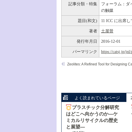
記事分類・特集
フォーラム：ダイ
の触媒
題目(和文)
11 ICC に出席し
著者
土屋晉
発行年月日
2016-12-01
パーマリンク
https://catsj.jp/j
よく読まれているページ
プラスチック分解研究
はどこへ向かうのか―ケ
ミカルリサイクルの歴史
と展望―