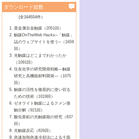
学）
7号 水素を利用する化成品合成の新潮流
6号 新しい固体酸触媒技術
5号 触媒を有効に使うための技術
ールホテル豊橋）
蔵技術の進歩
まで─
3号 メソポーラス物質の新展開
立大学）
3号 実用的ファインケミカル合成プロセス
ダウンロード総数
2号 第97回触媒討論会
1号 最近の触媒担体とその効果
▼46巻（2004年）
7号 ゼオライト合成における最近の進歩
6号 第106回触媒討論会
5号 CO
が関わる触媒・材料
B号 第111回触媒討論会（2013年・関西大
4号 錯体を利用したユニークな表面構造の
を実現する触媒
2
3号 リビング重合触媒の最近の展開
2号 第95回触媒討論会
(全164554件）
1号 部分酸化反応触媒の最前線
▼45巻（2003年）
学）
構築と機能
7号 有機分子触媒による精密有機合成
4号 バイオマス活用のための技術開発
6号 第104回触媒討論会
4号 今後の液体燃料を支える触媒技術
3号 化成品を合成するゼオライト触媒
2号 第93回触媒討論会
1号 なぜこの触媒が良いのか？
▼44巻（2002年）
貴金属合金触媒（2051回）
5号 若手会員による触媒研究の未来展望1：
8号 高機能化ポリオレフィンに向けた重合
5号 こんな物質，あんな物質―新たな触媒
7号 持続可能社会実現のための触媒および
5号 水素製造・貯蔵のための触媒技術の新
4号 水分解用光触媒材料
3号 特殊エネルギー場の触媒反応
触媒OnTheWeb Hacks─「触媒」
企業編
2号 第91回触媒討論会
触媒の最近の進展
1号 高次制御された触媒の化学
▼43巻（2001年）
の可能性―
触媒関連技術
しい展開
誌のウェブサイトを使う─（1659
5号 時間分解分光の進歩と応用
4号 生体内における金属の触媒作用
6号 第102回触媒討論会
3号 最近の自動車排ガス処理技術
2号 第89回触媒討論会
1号 グリーンケミストリーと触媒
▼42巻（2000年）
6号 第100回触媒討論会
8号 未来を拓く金属錯体
回）
6号 第98回触媒討論会
6号 第96回触媒討論会
5号 ファインケミカルズの展開に寄与する
7号 触媒・化学反応における計算化学の進
4号 触媒研究の現状と将来─第90回触媒討論
3号 触媒を利用した電気化学の新展開
2号 第87回触媒討論会特集号
1号 触媒反応工学の明日を拓く
▼41巻（1999年）
7号 『結晶の化学』を活かした触媒研究
光触媒はどこまでわかったか
7号 基礎化学品製造の触媒技術
触媒
歩
会Aから
7号 未来型金属錯体触媒開発への展望
4号 ナノ材料の調製と機能化
（1091回）
3号 生体触媒とバイオプロセス
2号 第85回触媒討論会
8号 イオン液体の応用
1号 孔、穴、あな?-特異な空間とその利用-
▼40巻（1998年）
8号 多機能型リアクター
6号 第94回触媒討論会
8号 若手研究者による触媒研究の未来展望
5号 基礎化学品製造の触媒技術
8号 超臨界流体を用いた化学プロセスの新
住友化学の研究開発戦略―触媒
5号 こんな触媒が欲しい
4号 水素製造・利用の触媒化学
3号 反応ダイナミクス
2号 第83回触媒討論会
1号 創立40周年記念・触媒化学この10年の
▼39巻（1997年）
2：大学・研究所編
展開
研究と高機能材料開発―（1075
7号 サブナノレベルでみた新しい表面現象
6号 第92回触媒討論会
6号 第90回触媒討論会
5号 触媒研究における新しい切り口：コン
進展と21世紀への提言/創立40周年記念・触
4号 超臨界流体の触媒反応への応用
3号 均一系触媒反応最前線
1号 均一系と不均一系触媒反応-その特徴と
回）
▼38巻（1996年）
8号 オレフィン重合触媒の新たな展
7号 基礎化学品製造の触媒技術
ビナトリアルケミストリー
媒学会この10年の歩みとこれから/創立40周
7号 触媒研究と学術雑誌/情報
5号 触媒のおもしろさをどのように伝える
接点
触媒の活性を徹底的に使い切る
4号 実用炭素材料の新展開
1号 触媒の構造と触媒作用/C1化学を中心と
▼37巻（1995年）
年記念・記録は語る
8号 資源の循環と触媒技術
6号 第88回触媒討論会特集号
か
ための技術（1019回）
8号 若い世代からみた触媒化学の現状と未
2号 第79回触媒討論会
5号 研究の方法論を考える
する21世紀への触媒
1号 ファインケミカルズと固体触媒
▼36巻（1994年）
2号 第81回触媒討論会
ゼオライト触媒によるクメン接
来
7号 企業における触媒研究のブレークスル
6号 第86回触媒討論会
3号 最新NO除去触媒の実用化研究
6号 第84回触媒討論会
2号 第77回触媒討論会
2号 第75回触媒討論会
触分解（921回）
1号 電気化学と触媒
▼35巻（1993年）
ー
3号 計算機触媒化学へのさそい
7号 水素化精製触媒の新しい展開
4号 新しい反応場を目指した触媒調製
7号 機能性金属材料と触媒
3号 オリンピックメダル:金・銀・銅はどん
酸化亜鉛の光触媒能の研究（837
3号 希土類を利用した触媒
2号 第73回触媒討論会
8号 この材料を触媒として使ってみません
4号 触媒劣化の制御と予測
1号 工業触媒開発マニュアル―探索から工
▼34巻（1992年）
8号 新しい反応性と機能性を目指した金属
な触媒作用を示すか
回）
5号 反応・分離技術の新しい展開
8号 触媒研究へのNMRの応用と展望
か？
業化まで
4号 触媒とリサイクル
3号 C4化学の展開
5号 最新の実用プロセスと触媒
クラスタ-化学
1号 インパクトを与えたこの研究
▼33巻（1991年）
光触媒反応（826回）
4号 触媒作用における機能の複合化
6号 第80回触媒討論会
2号 第71回触媒討論会
5号 エネルギー変換触媒
4号 《通常号》
6号 第82回触媒討論会
急速加熱急速冷却法による十面
2号 第69回触媒討論会
1号 触媒プロセス開発マニュアル―探索か
▼32巻（1990年）