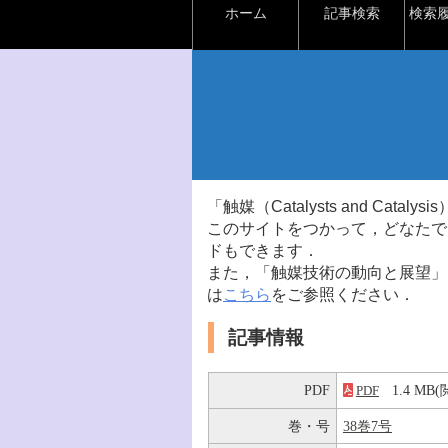
ホーム
記事検索
検索
「触媒（Catalysts and Ca
このサイトをつかって，どなたで
ドもできます．
また，「触媒技術の動向と展望」
は
こちら
をご参照ください．
記事情報
PDF
1.4 M
PDF
巻・号
38巻7号