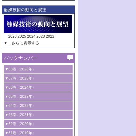
触媒技術の動向と展望
2026
2025
2024
2023
2022
▼…さらに表示する
バックナンバー
▼68巻（2026年）
1号 過酸化水素合成に関する研究動向
▼67巻（2025年）
2号 コンピューター技術により加速する
1号 CO
水素化によるグリーン燃料/グリ
▼66巻（2024年）
2
触媒開発
ーンケミカル製造
1号 低次元ナノ構造を有する触媒材料
▼65巻（2023年）
3号 有機分子変換やCO
資源化のための
2
2号 水素製造のための水分解技術に関す
2号 規制反応場を活用した固体触媒研究
1号 炭素が関わる触媒機能
▼64巻（2022年）
光触媒に関する最近の研究
る最近の研究
の新展開
2号 プラスチックケミカルリサイクルの
1号 合成ガス製造とCOを用いるケミカル
▼63巻（2021年）
B号 第137回触媒討論会（2026年）
3号 オレフィン系樹脂の精密合成に関す
3号 未踏分子変換を目指した酸化触媒プ
ための触媒技術
ズ合成の最新動向
1号 金触媒の新展開
▼62巻（2020年）
る最新技術
ロセスの最前線
3号 非酸化物系金属化合物を基盤とした
2号 化学品合成のための合金触媒開発
2号 ペロブスカイト
1号 触媒設計を拓く欠陥構造のキャラク
▼61巻（2019年）
4号 アルコール類の効率的変換を実現す
4号 シンクロトロン放射光および中性子
触媒材料の開発