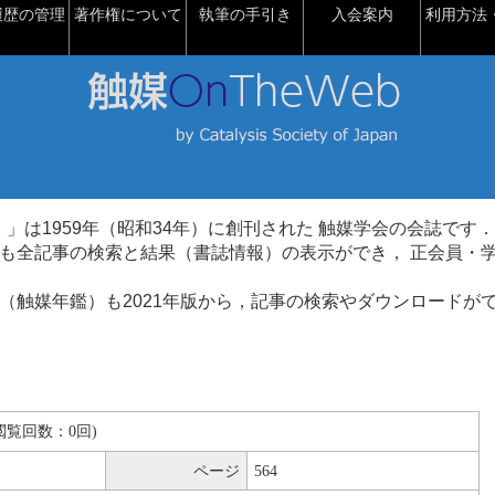
履歴の管理
著作権について
執筆の手引き
入会案内
利用方法・
talysis）」は1959年（昭和34年）に創刊された 触媒学会の会誌です．
も全記事の検索と結果（書誌情報）の表示ができ， 正会員・
（触媒年鑑）も2021年版から，記事の検索やダウンロードが
B(閲覧回数：0回)
ページ
564