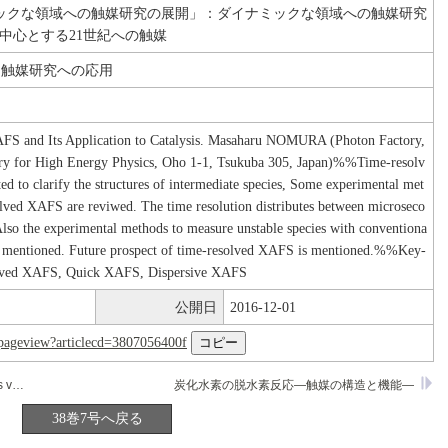
ックな領域への触媒研究の展開」：ダイナミックな領域への触媒研究
を中心とする21世紀への触媒
と触媒研究への応用
FS and Its Application to Catalysis. Masaharu NOMURA (Photon Factory,
ry for High Energy Physics, Oho 1-1, Tsukuba 305, Japan)%%Time-resolv
d to clarify the structures of intermediate species, Some experimental met
olved XAFS are reviwed. The time resolution distributes between microseco
Also the experimental methods to measure unstable species with conventiona
 mentioned. Future prospect of time-resolved XAFS is mentioned.%%Key-
lved XAFS, Quick XAFS, Dispersive XAFS
公開日
2016-12-01
nl/pageview?articlecd=3807056400f
Studies in Surface Science and Catalysis vol.96 Catalysis and Automotive Pollution Control III
炭化水素の脱水素反応―触媒の構造と機能―
38巻7号へ戻る