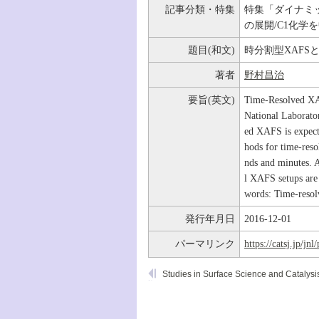
記事分類・特集
特集「ダイナミ
の展開/C1化学
題目(和文)
時分割型XAFS
著者
野村昌治
要旨(英文)
Time-Resolved XA
National Laborato
ed XAFS is expecte
hods for time-res
nds and minutes. 
l XAFS setups are
words: Time-reso
発行年月日
2016-12-01
パーマリンク
https://catsj.jp/j