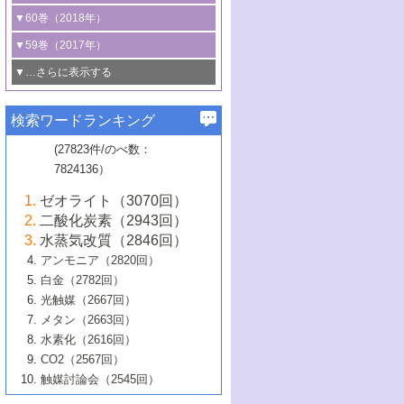
3号 CO
の排出削減および有効活用のた
タリゼーション
2
3号 特殊反応場を利用した触媒的分子変
る非貴金属触媒の研究動向
線を利用した触媒解析技術の最先端
1号 物質移動制御に着目した触媒プロセ
▼60巻（2018年）
4号 格子酸素・格子酸素欠陥を利用した
めの触媒技術
換反応
2号 機能化学品製造に資するクリーンな
ス開発
5号 ゼオライトの合成と応用における研
5号 単原子触媒
触媒反応
1号 固体酸触媒の最新の研究動向
▼59巻（2017年）
触媒的酸化反応
4号 若手による情報発信企画～とびたて
4号 多孔質材料を用いた触媒の新展開
究動向
2号 CO
フリー水素サプライチェーンに
2
6号 参照触媒委員会からのお知らせ
5号 生体触媒によるエネルギー変換反応
2号 二酸化炭素からの有用化学品合成
1号 いたるところに，触媒
▼…さらに表示する
若き触媒の研究者たち～（1）
3号 水処理のための触媒化学
5号 情報学的手法を用いた触媒開発
6号 ヘテロ接合界面
関わる触媒開発動向
B号 第133回触媒討論会（2023年）
6号 窒素とリンの循環のための触媒・機
3号 ナノ粒子・クラスター触媒の最前線
2号 機能性材料の局所構造解析のための
5号 若手による情報発信企画～とびたて
▼58巻（2016年）
4号 光触媒を用いた水分解の最新の研究
6号 カーボンニュートラルに向けた電解
B号 第135回触媒討論会（2025年）
3号 精密高分子合成に関する最近の研究
能性材料
最先端技術
検索ワードランキング
4号 60周年記念企画
若き触媒の研究者たち～（2）
動向
技術
1号 ユニークな構造の高分子を生み出す触
▼57巻（2015年）
動向
B号 第131回触媒討論会（2023年）
3号 無機分離膜材料の開発と触媒反応プ
5号 進化するゼオライト合成技術
6号 石油のノーブル・ユースを志向した
媒技術
(27823件/のべ数：
5号 次世代の触媒プロセスを支えるマイ
B号 第127回触媒討論会（2021年・オン
1号 水素キャリアにかかわる触媒技術の新
4号 バイオマス化成品製造のための触媒
▼56巻（2014年）
ロセスへの適用
触媒技術
7824136）
クロ波
6号 非貴金属系触媒における電気化学的
ライン開催(Zoom)のみ）
2号 リグニンからの化成品製造に向けた触
展開
技術
1号 特殊環境場を利用した材料合成
▼55巻（2013年）
4号 触媒研究における計算科学の利用
酸素還元反応
B号 第129回触媒討論会（2022年・京都
媒技術
6号 メタン転換技術の最新動向
ゼオライト（3070回）
2号 石油精製用触媒の最近の進展
5号 固体触媒による含窒素有機化合物変
2号 光触媒反応機構に関する最新の研究動
1号 高耐久性燃料電池システム用触媒にお
大学：オンライン・対面開催）
▼54巻（2012年）
5号 水素のふるまいを解き明かす最先端
B号 第121回触媒討論会（2018年・東京
3号 触媒研究の最先端～とびたて若き研究
二酸化炭素（2943回）
B号 第125回触媒討論会（2020年・工学
換の最前線
3号 固体酸化物形燃料電池（SOFC）におけ
向
ける新展開
研究
大学）
1号 規則性多孔体の利用技術における最近
▼53巻（2011年）
者たち～（1）
水蒸気改質（2846回）
院大学）
るアノード触媒上での燃料直接改質技術
6号 貴金属使用量低減に向けた自動車排
3号 固体高分子形燃料電池カソード触媒の
2号 リビングラジカル重合の最近の動向
6号 低級アルカンの有効利用のための触
の進歩
アンモニア（2820回）
4号 触媒研究の最先端～とびたて若き研究
1号 金属学から見る合金触媒の新展開
▼52巻（2010年）
ガス浄化触媒の開発
4号 コアシェル構造の制御による触媒機能
開発動向
媒技術
白金（2782回）
3号 天然ガスの化学工業的展開に関する触
2号 第109回触媒討論会
者たち～（2）
2号 第107回触媒討論会
の向上
1号 触媒の劣化対策と長寿命触媒開発
B号 第123回触媒討論会（2019年・大阪
▼51巻（2009年）
4号 人工光合成に向けた近年のアプローチ
光触媒（2667回）
媒技術
B号 第119回触媒討論会（2017年・首都
3号 貴金属低減技術の最新動向
5号 触媒研究の最先端～とびたて若き研究
市立大学）
3号 触媒のその場観察法の進歩（１）
5号 工業触媒およびその周辺技術の最近の
2号 第105回触媒討論会
1号 炭素材料－熱い注目を集める材料－
▼50巻（2008年）
メタン（2663回）
大学東京）
5号 未利用熱エネルギーの有効活用に貢献
4号 貴金属触媒の精密構造制御とその活用
者たち～（3）
4号 貴金属代替技術の最新動向
進歩
水素化（2616回）
4号 触媒のその場観察法の進歩（２）
3号 ナノ構造が拓く新機能
する触媒技術
2号 第103回触媒討論会
1号 触媒化学と学会のこの10年，半世紀，
▼49巻（2007年）
5号 バイオマス化成品製造のための固体触
6号 イオニクス材料と燃料電池・電解合成
5号 光触媒による物質変換反応の新展開
CO2（2567回）
6号 ナノシート
5号 不活性結合の触媒的活性化による有機
そして未来
4号 活性サイトおよびその環境の精密な設
6号 ポリオキソメタレート
3号 環境浄化用光触媒の現状と課題
媒の開発
1号 含フッ素化合物の合成と触媒
▼48巻（2006年）
の最新の研究動向
触媒討論会（2545回）
6号 グラフェン
合成
B号 第115回触媒討論会（2015年・成蹊大
計による触媒の高機能化
2号 第101回触媒討論会
B号 第113回触媒討論会（2014年・ロワジ
4号 水素社会の実現に向けた水素製造・貯
6号 ナノ空間─吸着状態解析から新機能開拓
2号 第99回触媒討論会
B号 第117回触媒討論会（2016年・大阪府
1号 固体酸触媒の最近の進歩
▼47巻（2005年）