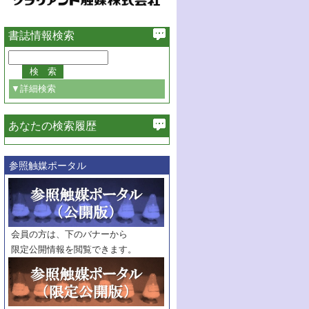
書誌情報検索
▼詳細検索
あなたの検索履歴
必ず含む
参照触媒ポータル
巻・号指定
巻
号
範囲指定
巻
号～
巻
会員の方は、下のバナーから
号
限定公開情報を閲覧できます。
触媒年鑑
年度
記事種別
マーク：
マークあり