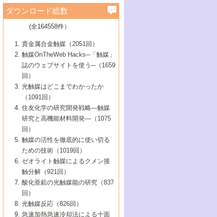
学）
7号 水素を利用する化成品合成の新潮流
6号 新しい固体酸触媒技術
5号 触媒を有効に使うための技術
ールホテル豊橋）
蔵技術の進歩
まで─
3号 メソポーラス物質の新展開
立大学）
3号 実用的ファインケミカル合成プロセス
ダウンロード総数
2号 第97回触媒討論会
1号 最近の触媒担体とその効果
▼46巻（2004年）
7号 ゼオライト合成における最近の進歩
6号 第106回触媒討論会
5号 CO
が関わる触媒・材料
B号 第111回触媒討論会（2013年・関西大
4号 錯体を利用したユニークな表面構造の
を実現する触媒
2
3号 リビング重合触媒の最近の展開
2号 第95回触媒討論会
(全164558件）
1号 部分酸化反応触媒の最前線
▼45巻（2003年）
学）
構築と機能
7号 有機分子触媒による精密有機合成
4号 バイオマス活用のための技術開発
6号 第104回触媒討論会
4号 今後の液体燃料を支える触媒技術
3号 化成品を合成するゼオライト触媒
2号 第93回触媒討論会
1号 なぜこの触媒が良いのか？
▼44巻（2002年）
貴金属合金触媒（2051回）
5号 若手会員による触媒研究の未来展望1：
8号 高機能化ポリオレフィンに向けた重合
5号 こんな物質，あんな物質―新たな触媒
7号 持続可能社会実現のための触媒および
5号 水素製造・貯蔵のための触媒技術の新
4号 水分解用光触媒材料
3号 特殊エネルギー場の触媒反応
触媒OnTheWeb Hacks─「触媒」
企業編
2号 第91回触媒討論会
触媒の最近の進展
1号 高次制御された触媒の化学
▼43巻（2001年）
の可能性―
触媒関連技術
しい展開
誌のウェブサイトを使う─（1659
5号 時間分解分光の進歩と応用
4号 生体内における金属の触媒作用
6号 第102回触媒討論会
3号 最近の自動車排ガス処理技術
2号 第89回触媒討論会
1号 グリーンケミストリーと触媒
▼42巻（2000年）
6号 第100回触媒討論会
8号 未来を拓く金属錯体
回）
6号 第98回触媒討論会
6号 第96回触媒討論会
5号 ファインケミカルズの展開に寄与する
7号 触媒・化学反応における計算化学の進
4号 触媒研究の現状と将来─第90回触媒討論
3号 触媒を利用した電気化学の新展開
2号 第87回触媒討論会特集号
1号 触媒反応工学の明日を拓く
▼41巻（1999年）
7号 『結晶の化学』を活かした触媒研究
光触媒はどこまでわかったか
7号 基礎化学品製造の触媒技術
触媒
歩
会Aから
7号 未来型金属錯体触媒開発への展望
4号 ナノ材料の調製と機能化
（1091回）
3号 生体触媒とバイオプロセス
2号 第85回触媒討論会
8号 イオン液体の応用
1号 孔、穴、あな?-特異な空間とその利用-
▼40巻（1998年）
8号 多機能型リアクター
6号 第94回触媒討論会
8号 若手研究者による触媒研究の未来展望
5号 基礎化学品製造の触媒技術
8号 超臨界流体を用いた化学プロセスの新
住友化学の研究開発戦略―触媒
5号 こんな触媒が欲しい
4号 水素製造・利用の触媒化学
3号 反応ダイナミクス
2号 第83回触媒討論会
1号 創立40周年記念・触媒化学この10年の
▼39巻（1997年）
2：大学・研究所編
展開
研究と高機能材料開発―（1075
7号 サブナノレベルでみた新しい表面現象
6号 第92回触媒討論会
6号 第90回触媒討論会
5号 触媒研究における新しい切り口：コン
進展と21世紀への提言/創立40周年記念・触
4号 超臨界流体の触媒反応への応用
3号 均一系触媒反応最前線
1号 均一系と不均一系触媒反応-その特徴と
回）
▼38巻（1996年）
8号 オレフィン重合触媒の新たな展
7号 基礎化学品製造の触媒技術
ビナトリアルケミストリー
媒学会この10年の歩みとこれから/創立40周
7号 触媒研究と学術雑誌/情報
5号 触媒のおもしろさをどのように伝える
接点
触媒の活性を徹底的に使い切る
4号 実用炭素材料の新展開
1号 触媒の構造と触媒作用/C1化学を中心と
▼37巻（1995年）
年記念・記録は語る
8号 資源の循環と触媒技術
6号 第88回触媒討論会特集号
か
ための技術（1019回）
8号 若い世代からみた触媒化学の現状と未
2号 第79回触媒討論会
5号 研究の方法論を考える
する21世紀への触媒
1号 ファインケミカルズと固体触媒
▼36巻（1994年）
2号 第81回触媒討論会
ゼオライト触媒によるクメン接
来
7号 企業における触媒研究のブレークスル
6号 第86回触媒討論会
3号 最新NO除去触媒の実用化研究
6号 第84回触媒討論会
2号 第77回触媒討論会
2号 第75回触媒討論会
触分解（921回）
1号 電気化学と触媒
▼35巻（1993年）
ー
3号 計算機触媒化学へのさそい
7号 水素化精製触媒の新しい展開
4号 新しい反応場を目指した触媒調製
7号 機能性金属材料と触媒
3号 オリンピックメダル:金・銀・銅はどん
酸化亜鉛の光触媒能の研究（837
3号 希土類を利用した触媒
2号 第73回触媒討論会
8号 この材料を触媒として使ってみません
4号 触媒劣化の制御と予測
1号 工業触媒開発マニュアル―探索から工
▼34巻（1992年）
8号 新しい反応性と機能性を目指した金属
な触媒作用を示すか
回）
5号 反応・分離技術の新しい展開
8号 触媒研究へのNMRの応用と展望
か？
業化まで
4号 触媒とリサイクル
3号 C4化学の展開
5号 最新の実用プロセスと触媒
クラスタ-化学
1号 インパクトを与えたこの研究
▼33巻（1991年）
光触媒反応（826回）
4号 触媒作用における機能の複合化
6号 第80回触媒討論会
2号 第71回触媒討論会
5号 エネルギー変換触媒
4号 《通常号》
6号 第82回触媒討論会
急速加熱急速冷却法による十面
2号 第69回触媒討論会
1号 触媒プロセス開発マニュアル―探索か
▼32巻（1990年）