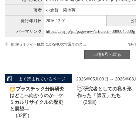
著者
小倉賢
・
菊地英一
発行年月日
2016-12-01
公
パーマリンク
https://catsj.jp/jnl/pageview?articlecd=3806043800g
銀(I)/ゼオライト触媒によるNOの常温での光触媒分解
Na
38巻6号へ戻る
よく読まれているページ
2026年05月09日 ～ 2026年08
プラスチック分解研究
研究者としての私を形
はどこへ向かうのか―ケ
作った「師匠」たち
ミカルリサイクルの歴史
(25回)
と展望―
(32回)