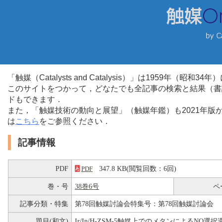
「触媒（Catalysts and Catalysis）」は1959年（昭
このサイトをつかって，どなたでも全記事の検索と結果（書
ドもできます．
また，「触媒技術の動向と展望」（触媒年鑑）も2021年
は
こちら
をご参照ください．
記事情報
PDF
347.8 KB(閲覧回数：6回)
PDF
巻・号
38巻6号
ペ
記事分類・特集
第78回触媒討論会特集号：第78回触媒討論会
題目(和文)
Ir/In/H-ZSM-5触媒上でのメタンによるNO選