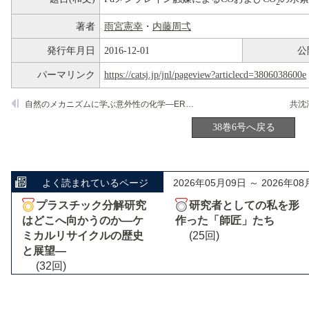
2
著者
雨宮憲幸
・
内藤周弌
発行年月日
2016-12-01
公
パーマリンク
https://catsj.jp/jnl/pageview?articlecd=3806038600e
自然のメカニズムに学ぶ意外性の化学―ERATO・包接認識プロジェクトの研究成果より
38巻6号へ戻る
よく読まれているページ
2026年05月09日 ～ 2026年08
プラスチック分解研究
研究者としての私を形
はどこへ向かうのか―ケ
作った「師匠」たち
ミカルリサイクルの歴史
(25回)
と展望―
(32回)