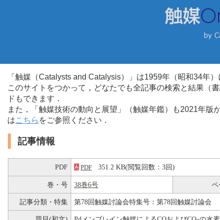
「触媒（Catalysts and Catalysis）」は1959年（昭
このサイトをつかって，どなたでも全記事の検索と結果（書
ドもできます．
また，「触媒技術の動向と展望」（触媒年鑑）も2021年
は
こちら
をご参照ください．
記事情報
PDF
351.2 KB(閲覧回数：3回)
PDF
巻・号
38巻6号
ペ
記事分類・特集
第78回触媒討論会特集号：第78回触媒討論会
題目(和文)
Pdメンブレイン触媒によるCOおよびCO
の水素