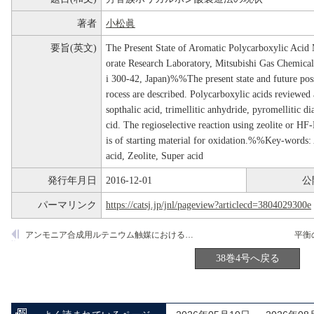
著者
小松眞
要旨(英文)
The Present State of Aromatic Polycarboxylic A
orate Research Laboratory, Mitsubishi Gas Chemical
i 300-42, Japan)%%The present state and future poss
rocess are described. Polycarboxylic acids reviewed a
sopthalic acid, trimellitic anhydride, pyromellitic 
cid. The regioselective reaction using zeolite or HF
is of starting material for oxidation.%%Key-words:
acid, Zeolite, Super acid
発行年月日
2016-12-01
公
パーマリンク
https://catsj.jp/jnl/pageview?articlecd=3804029300e
アンモニア合成用ルテニウム触媒における担体及び促進剤効果
38巻4号へ戻る