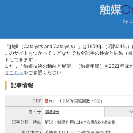
「触媒（Catalysts and Catalysis）」は1959年（昭
このサイトをつかって，どなたでも全記事の検索と結果（書
ドもできます．
また，「触媒技術の動向と展望」（触媒年鑑）も2021年
は
こちら
をご参照ください．
記事情報
PDF
1.2 MB(閲覧回数：0回)
PDF
巻・号
38巻4号
ペ
記事分類・特集
解説：触媒作用における機能の複合化
題目(和文)
芳香族ポリカルポン酸製造法の現状