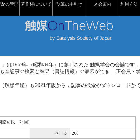
履歴の管理
著作権について
執筆の手引き
入会案内
利用方法・
talysis）」は1959年（昭和34年）に創刊された 触媒学会の会誌です．
も全記事の検索と結果（書誌情報）の表示ができ， 正会員・
（触媒年鑑）も2021年版から，記事の検索やダウンロードが
B(閲覧回数：24回)
ページ
260