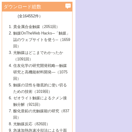
学）
7号 水素を利用する化成品合成の新潮流
6号 新しい固体酸触媒技術
5号 触媒を有効に使うための技術
ールホテル豊橋）
蔵技術の進歩
まで─
3号 メソポーラス物質の新展開
立大学）
3号 実用的ファインケミカル合成プロセス
ダウンロード総数
2号 第97回触媒討論会
1号 最近の触媒担体とその効果
▼46巻（2004年）
7号 ゼオライト合成における最近の進歩
6号 第106回触媒討論会
5号 CO
が関わる触媒・材料
B号 第111回触媒討論会（2013年・関西大
4号 錯体を利用したユニークな表面構造の
を実現する触媒
2
3号 リビング重合触媒の最近の展開
2号 第95回触媒討論会
(全164552件）
1号 部分酸化反応触媒の最前線
▼45巻（2003年）
学）
構築と機能
7号 有機分子触媒による精密有機合成
4号 バイオマス活用のための技術開発
6号 第104回触媒討論会
4号 今後の液体燃料を支える触媒技術
3号 化成品を合成するゼオライト触媒
2号 第93回触媒討論会
1号 なぜこの触媒が良いのか？
▼44巻（2002年）
貴金属合金触媒（2051回）
5号 若手会員による触媒研究の未来展望1：
8号 高機能化ポリオレフィンに向けた重合
5号 こんな物質，あんな物質―新たな触媒
7号 持続可能社会実現のための触媒および
5号 水素製造・貯蔵のための触媒技術の新
4号 水分解用光触媒材料
3号 特殊エネルギー場の触媒反応
触媒OnTheWeb Hacks─「触媒」
企業編
2号 第91回触媒討論会
触媒の最近の進展
1号 高次制御された触媒の化学
▼43巻（2001年）
の可能性―
触媒関連技術
しい展開
誌のウェブサイトを使う─（1659
5号 時間分解分光の進歩と応用
4号 生体内における金属の触媒作用
6号 第102回触媒討論会
3号 最近の自動車排ガス処理技術
2号 第89回触媒討論会
1号 グリーンケミストリーと触媒
▼42巻（2000年）
6号 第100回触媒討論会
8号 未来を拓く金属錯体
回）
6号 第98回触媒討論会
6号 第96回触媒討論会
5号 ファインケミカルズの展開に寄与する
7号 触媒・化学反応における計算化学の進
4号 触媒研究の現状と将来─第90回触媒討論
3号 触媒を利用した電気化学の新展開
2号 第87回触媒討論会特集号
1号 触媒反応工学の明日を拓く
▼41巻（1999年）
7号 『結晶の化学』を活かした触媒研究
光触媒はどこまでわかったか
7号 基礎化学品製造の触媒技術
触媒
歩
会Aから
7号 未来型金属錯体触媒開発への展望
4号 ナノ材料の調製と機能化
（1091回）
3号 生体触媒とバイオプロセス
2号 第85回触媒討論会
8号 イオン液体の応用
1号 孔、穴、あな?-特異な空間とその利用-
▼40巻（1998年）
8号 多機能型リアクター
6号 第94回触媒討論会
8号 若手研究者による触媒研究の未来展望
5号 基礎化学品製造の触媒技術
8号 超臨界流体を用いた化学プロセスの新
住友化学の研究開発戦略―触媒
5号 こんな触媒が欲しい
4号 水素製造・利用の触媒化学
3号 反応ダイナミクス
2号 第83回触媒討論会
1号 創立40周年記念・触媒化学この10年の
▼39巻（1997年）
2：大学・研究所編
展開
研究と高機能材料開発―（1075
7号 サブナノレベルでみた新しい表面現象
6号 第92回触媒討論会
6号 第90回触媒討論会
5号 触媒研究における新しい切り口：コン
進展と21世紀への提言/創立40周年記念・触
4号 超臨界流体の触媒反応への応用
3号 均一系触媒反応最前線
1号 均一系と不均一系触媒反応-その特徴と
回）
▼38巻（1996年）
8号 オレフィン重合触媒の新たな展
7号 基礎化学品製造の触媒技術
ビナトリアルケミストリー
媒学会この10年の歩みとこれから/創立40周
7号 触媒研究と学術雑誌/情報
5号 触媒のおもしろさをどのように伝える
接点
触媒の活性を徹底的に使い切る
4号 実用炭素材料の新展開
1号 触媒の構造と触媒作用/C1化学を中心と
▼37巻（1995年）
年記念・記録は語る
8号 資源の循環と触媒技術
6号 第88回触媒討論会特集号
か
ための技術（1019回）
8号 若い世代からみた触媒化学の現状と未
2号 第79回触媒討論会
5号 研究の方法論を考える
する21世紀への触媒
1号 ファインケミカルズと固体触媒
▼36巻（1994年）
2号 第81回触媒討論会
ゼオライト触媒によるクメン接
来
7号 企業における触媒研究のブレークスル
6号 第86回触媒討論会
3号 最新NO除去触媒の実用化研究
6号 第84回触媒討論会
2号 第77回触媒討論会
2号 第75回触媒討論会
触分解（921回）
1号 電気化学と触媒
▼35巻（1993年）
ー
3号 計算機触媒化学へのさそい
7号 水素化精製触媒の新しい展開
4号 新しい反応場を目指した触媒調製
7号 機能性金属材料と触媒
3号 オリンピックメダル:金・銀・銅はどん
酸化亜鉛の光触媒能の研究（837
3号 希土類を利用した触媒
2号 第73回触媒討論会
8号 この材料を触媒として使ってみません
4号 触媒劣化の制御と予測
1号 工業触媒開発マニュアル―探索から工
▼34巻（1992年）
8号 新しい反応性と機能性を目指した金属
な触媒作用を示すか
回）
5号 反応・分離技術の新しい展開
8号 触媒研究へのNMRの応用と展望
か？
業化まで
4号 触媒とリサイクル
3号 C4化学の展開
5号 最新の実用プロセスと触媒
クラスタ-化学
1号 インパクトを与えたこの研究
▼33巻（1991年）
光触媒反応（826回）
4号 触媒作用における機能の複合化
6号 第80回触媒討論会
2号 第71回触媒討論会
5号 エネルギー変換触媒
4号 《通常号》
6号 第82回触媒討論会
急速加熱急速冷却法による十面
2号 第69回触媒討論会
1号 触媒プロセス開発マニュアル―探索か
▼32巻（1990年）