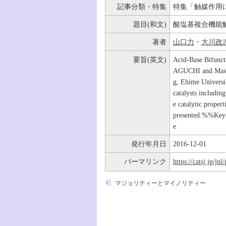
記事分類・特集
特集「触媒作用
題目(和文)
酸塩基複合機能
著者
山口力
・
大川政
要旨(英文)
Acid-Base Bifunct
AGUCHI and Masas
g, Ehime Universi
catalysts includi
e catalytic proper
presented.%%Key-wo
e
発行年月日
2016-12-01
パーマリンク
https://catsj.jp/j
マジョリティーとマイノリティー