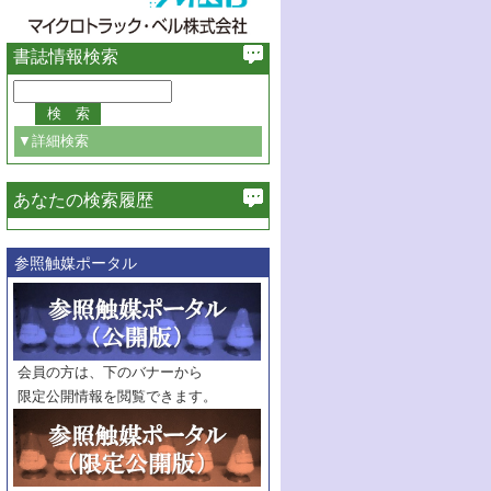
書誌情報検索
▼詳細検索
あなたの検索履歴
必ず含む
参照触媒ポータル
巻・号指定
巻
号
範囲指定
巻
号～
巻
会員の方は、下のバナーから
号
限定公開情報を閲覧できます。
触媒年鑑
年度
記事種別
マーク：
マークあり