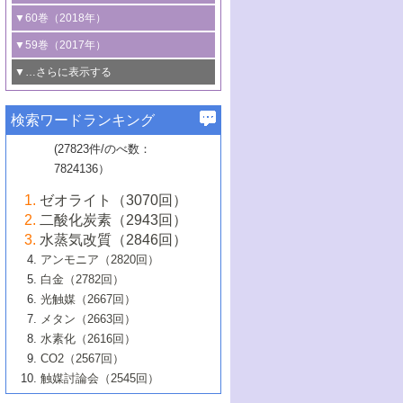
3号 CO
の排出削減および有効活用のた
タリゼーション
2
3号 特殊反応場を利用した触媒的分子変
る非貴金属触媒の研究動向
線を利用した触媒解析技術の最先端
1号 物質移動制御に着目した触媒プロセ
▼60巻（2018年）
4号 格子酸素・格子酸素欠陥を利用した
めの触媒技術
換反応
2号 機能化学品製造に資するクリーンな
ス開発
5号 ゼオライトの合成と応用における研
5号 単原子触媒
触媒反応
1号 固体酸触媒の最新の研究動向
▼59巻（2017年）
触媒的酸化反応
4号 若手による情報発信企画～とびたて
4号 多孔質材料を用いた触媒の新展開
究動向
2号 CO
フリー水素サプライチェーンに
2
6号 参照触媒委員会からのお知らせ
5号 生体触媒によるエネルギー変換反応
2号 二酸化炭素からの有用化学品合成
1号 いたるところに，触媒
▼…さらに表示する
若き触媒の研究者たち～（1）
3号 水処理のための触媒化学
5号 情報学的手法を用いた触媒開発
6号 ヘテロ接合界面
関わる触媒開発動向
B号 第133回触媒討論会（2023年）
6号 窒素とリンの循環のための触媒・機
3号 ナノ粒子・クラスター触媒の最前線
2号 機能性材料の局所構造解析のための
5号 若手による情報発信企画～とびたて
▼58巻（2016年）
4号 光触媒を用いた水分解の最新の研究
6号 カーボンニュートラルに向けた電解
B号 第135回触媒討論会（2025年）
3号 精密高分子合成に関する最近の研究
能性材料
最先端技術
検索ワードランキング
4号 60周年記念企画
若き触媒の研究者たち～（2）
動向
技術
1号 ユニークな構造の高分子を生み出す触
▼57巻（2015年）
動向
B号 第131回触媒討論会（2023年）
3号 無機分離膜材料の開発と触媒反応プ
5号 進化するゼオライト合成技術
6号 石油のノーブル・ユースを志向した
媒技術
(27823件/のべ数：
5号 次世代の触媒プロセスを支えるマイ
B号 第127回触媒討論会（2021年・オン
1号 水素キャリアにかかわる触媒技術の新
4号 バイオマス化成品製造のための触媒
▼56巻（2014年）
ロセスへの適用
触媒技術
7824136）
クロ波
6号 非貴金属系触媒における電気化学的
ライン開催(Zoom)のみ）
2号 リグニンからの化成品製造に向けた触
展開
技術
1号 特殊環境場を利用した材料合成
▼55巻（2013年）
4号 触媒研究における計算科学の利用
酸素還元反応
B号 第129回触媒討論会（2022年・京都
媒技術
6号 メタン転換技術の最新動向
ゼオライト（3070回）
2号 石油精製用触媒の最近の進展
5号 固体触媒による含窒素有機化合物変
2号 光触媒反応機構に関する最新の研究動
1号 高耐久性燃料電池システム用触媒にお
大学：オンライン・対面開催）
▼54巻（2012年）
5号 水素のふるまいを解き明かす最先端
B号 第121回触媒討論会（2018年・東京
3号 触媒研究の最先端～とびたて若き研究
二酸化炭素（2943回）
B号 第125回触媒討論会（2020年・工学
換の最前線
3号 固体酸化物形燃料電池（SOFC）におけ
向
ける新展開
研究
大学）
1号 規則性多孔体の利用技術における最近
▼53巻（2011年）
者たち～（1）
水蒸気改質（2846回）
院大学）
るアノード触媒上での燃料直接改質技術
6号 貴金属使用量低減に向けた自動車排
3号 固体高分子形燃料電池カソード触媒の
2号 リビングラジカル重合の最近の動向
6号 低級アルカンの有効利用のための触
の進歩
アンモニア（2820回）
4号 触媒研究の最先端～とびたて若き研究
1号 金属学から見る合金触媒の新展開
▼52巻（2010年）
ガス浄化触媒の開発
4号 コアシェル構造の制御による触媒機能
開発動向
媒技術
白金（2782回）
3号 天然ガスの化学工業的展開に関する触
2号 第109回触媒討論会
者たち～（2）
2号 第107回触媒討論会
の向上
1号 触媒の劣化対策と長寿命触媒開発
B号 第123回触媒討論会（2019年・大阪
▼51巻（2009年）
4号 人工光合成に向けた近年のアプローチ
光触媒（2667回）
媒技術
B号 第119回触媒討論会（2017年・首都
3号 貴金属低減技術の最新動向
5号 触媒研究の最先端～とびたて若き研究
市立大学）
3号 触媒のその場観察法の進歩（１）
5号 工業触媒およびその周辺技術の最近の
2号 第105回触媒討論会
1号 炭素材料－熱い注目を集める材料－
▼50巻（2008年）
メタン（2663回）
大学東京）
5号 未利用熱エネルギーの有効活用に貢献
4号 貴金属触媒の精密構造制御とその活用
者たち～（3）
4号 貴金属代替技術の最新動向
進歩
水素化（2616回）
4号 触媒のその場観察法の進歩（２）
3号 ナノ構造が拓く新機能
する触媒技術
2号 第103回触媒討論会
1号 触媒化学と学会のこの10年，半世紀，
▼49巻（2007年）
5号 バイオマス化成品製造のための固体触
6号 イオニクス材料と燃料電池・電解合成
5号 光触媒による物質変換反応の新展開
CO2（2567回）
6号 ナノシート
5号 不活性結合の触媒的活性化による有機
そして未来
4号 活性サイトおよびその環境の精密な設
6号 ポリオキソメタレート
3号 環境浄化用光触媒の現状と課題
媒の開発
1号 含フッ素化合物の合成と触媒
▼48巻（2006年）
の最新の研究動向
触媒討論会（2545回）
6号 グラフェン
合成
B号 第115回触媒討論会（2015年・成蹊大
計による触媒の高機能化
2号 第101回触媒討論会
B号 第113回触媒討論会（2014年・ロワジ
4号 水素社会の実現に向けた水素製造・貯
6号 ナノ空間─吸着状態解析から新機能開拓
2号 第99回触媒討論会
B号 第117回触媒討論会（2016年・大阪府
1号 固体酸触媒の最近の進歩
▼47巻（2005年）