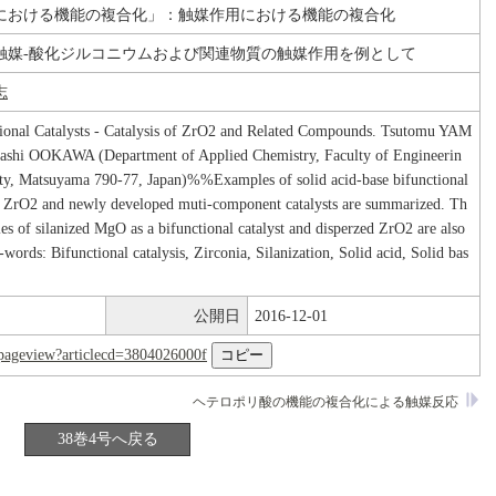
における機能の複合化」：触媒作用における機能の複合化
触媒-酸化ジルコニウムおよび関連物質の触媒作用を例として
志
ional Catalysts - Catalysis of ZrO2 and Related Compounds. Tsutomu YAM
hi OOKAWA (Department of Applied Chemistry, Faculty of Engineerin
ty, Matsuyama 790-77, Japan)%%Examples of solid acid-base bifunctional
ng ZrO2 and newly developed muti-component catalysts are summarized. Th
ties of silanized MgO as a bifunctional catalyst and disperzed ZrO2 are also
rds: Bifunctional catalysis, Zirconia, Silanization, Solid acid, Solid bas
公開日
2016-12-01
nl/pageview?articlecd=3804026000f
ヘテロポリ酸の機能の複合化による触媒反応
38巻4号へ戻る