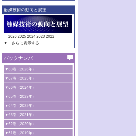
触媒技術の動向と展望
2026
2025
2024
2023
2022
▼…さらに表示する
バックナンバー
▼68巻（2026年）
1号 過酸化水素合成に関する研究動向
▼67巻（2025年）
2号 コンピューター技術により加速する
1号 CO
水素化によるグリーン燃料/グリ
▼66巻（2024年）
2
触媒開発
ーンケミカル製造
1号 低次元ナノ構造を有する触媒材料
▼65巻（2023年）
3号 有機分子変換やCO
資源化のための
2
2号 水素製造のための水分解技術に関す
2号 規制反応場を活用した固体触媒研究
1号 炭素が関わる触媒機能
▼64巻（2022年）
光触媒に関する最近の研究
る最近の研究
の新展開
2号 プラスチックケミカルリサイクルの
1号 合成ガス製造とCOを用いるケミカル
▼63巻（2021年）
B号 第137回触媒討論会（2026年）
3号 オレフィン系樹脂の精密合成に関す
3号 未踏分子変換を目指した酸化触媒プ
ための触媒技術
ズ合成の最新動向
1号 金触媒の新展開
▼62巻（2020年）
る最新技術
ロセスの最前線
3号 非酸化物系金属化合物を基盤とした
2号 化学品合成のための合金触媒開発
2号 ペロブスカイト
1号 触媒設計を拓く欠陥構造のキャラク
▼61巻（2019年）
4号 アルコール類の効率的変換を実現す
4号 シンクロトロン放射光および中性子
触媒材料の開発