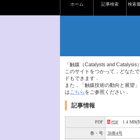
ホーム
記事検索
検索
「触媒（Catalysts and Ca
このサイトをつかって，どなたで
ドもできます．
また，「触媒技術の動向と展望」
は
こちら
をご参照ください．
記事情報
PDF
1.4 M
PDF
巻・号
38巻4号