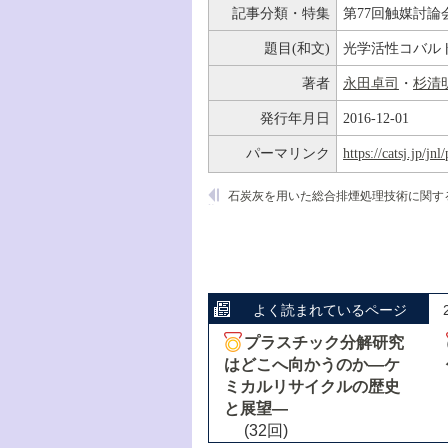
記事分類・特集
第77回触媒討論
題目(和文)
光学活性コバルト
著者
永田卓司
・
杉清
発行年月日
2016-12-01
パーマリンク
https://catsj.jp/j
よく読まれているページ
プラスチック分解研究
はどこへ向かうのか―ケ
ミカルリサイクルの歴史
と展望―
(32回)