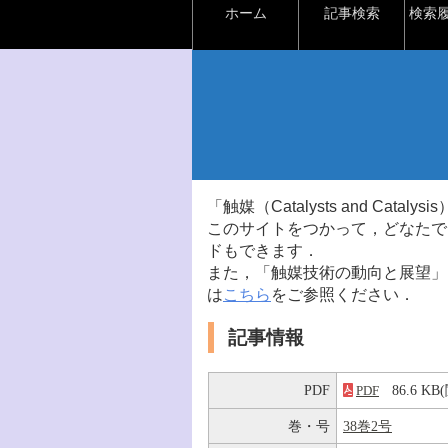
ホーム
記事検索
検索
「触媒（Catalysts and Ca
このサイトをつかって，どなたで
ドもできます．
また，「触媒技術の動向と展望」
は
こちら
をご参照ください．
記事情報
PDF
86.6 K
PDF
巻・号
38巻2号