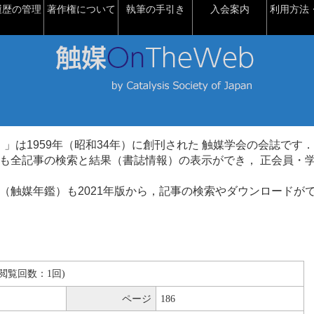
履歴の管理
著作権について
執筆の手引き
入会案内
利用方法・
talysis）」は1959年（昭和34年）に創刊された 触媒学会の会誌です．
も全記事の検索と結果（書誌情報）の表示ができ， 正会員・
（触媒年鑑）も2021年版から，記事の検索やダウンロードが
B(閲覧回数：1回)
ページ
186