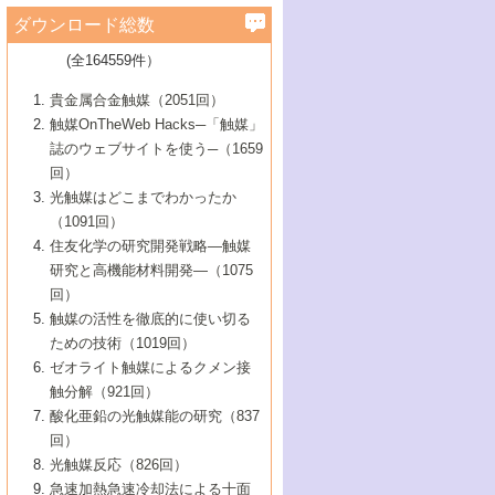
学）
7号 水素を利用する化成品合成の新潮流
6号 新しい固体酸触媒技術
5号 触媒を有効に使うための技術
ールホテル豊橋）
蔵技術の進歩
まで─
3号 メソポーラス物質の新展開
立大学）
3号 実用的ファインケミカル合成プロセス
ダウンロード総数
2号 第97回触媒討論会
1号 最近の触媒担体とその効果
▼46巻（2004年）
7号 ゼオライト合成における最近の進歩
6号 第106回触媒討論会
5号 CO
が関わる触媒・材料
B号 第111回触媒討論会（2013年・関西大
4号 錯体を利用したユニークな表面構造の
を実現する触媒
2
3号 リビング重合触媒の最近の展開
2号 第95回触媒討論会
(全164559件）
1号 部分酸化反応触媒の最前線
▼45巻（2003年）
学）
構築と機能
7号 有機分子触媒による精密有機合成
4号 バイオマス活用のための技術開発
6号 第104回触媒討論会
4号 今後の液体燃料を支える触媒技術
3号 化成品を合成するゼオライト触媒
2号 第93回触媒討論会
1号 なぜこの触媒が良いのか？
▼44巻（2002年）
貴金属合金触媒（2051回）
5号 若手会員による触媒研究の未来展望1：
8号 高機能化ポリオレフィンに向けた重合
5号 こんな物質，あんな物質―新たな触媒
7号 持続可能社会実現のための触媒および
5号 水素製造・貯蔵のための触媒技術の新
4号 水分解用光触媒材料
3号 特殊エネルギー場の触媒反応
触媒OnTheWeb Hacks─「触媒」
企業編
2号 第91回触媒討論会
触媒の最近の進展
1号 高次制御された触媒の化学
▼43巻（2001年）
の可能性―
触媒関連技術
しい展開
誌のウェブサイトを使う─（1659
5号 時間分解分光の進歩と応用
4号 生体内における金属の触媒作用
6号 第102回触媒討論会
3号 最近の自動車排ガス処理技術
2号 第89回触媒討論会
1号 グリーンケミストリーと触媒
▼42巻（2000年）
6号 第100回触媒討論会
8号 未来を拓く金属錯体
回）
6号 第98回触媒討論会
6号 第96回触媒討論会
5号 ファインケミカルズの展開に寄与する
7号 触媒・化学反応における計算化学の進
4号 触媒研究の現状と将来─第90回触媒討論
3号 触媒を利用した電気化学の新展開
2号 第87回触媒討論会特集号
1号 触媒反応工学の明日を拓く
▼41巻（1999年）
7号 『結晶の化学』を活かした触媒研究
光触媒はどこまでわかったか
7号 基礎化学品製造の触媒技術
触媒
歩
会Aから
7号 未来型金属錯体触媒開発への展望
4号 ナノ材料の調製と機能化
（1091回）
3号 生体触媒とバイオプロセス
2号 第85回触媒討論会
8号 イオン液体の応用
1号 孔、穴、あな?-特異な空間とその利用-
▼40巻（1998年）
8号 多機能型リアクター
6号 第94回触媒討論会
8号 若手研究者による触媒研究の未来展望
5号 基礎化学品製造の触媒技術
8号 超臨界流体を用いた化学プロセスの新
住友化学の研究開発戦略―触媒
5号 こんな触媒が欲しい
4号 水素製造・利用の触媒化学
3号 反応ダイナミクス
2号 第83回触媒討論会
1号 創立40周年記念・触媒化学この10年の
▼39巻（1997年）
2：大学・研究所編
展開
研究と高機能材料開発―（1075
7号 サブナノレベルでみた新しい表面現象
6号 第92回触媒討論会
6号 第90回触媒討論会
5号 触媒研究における新しい切り口：コン
進展と21世紀への提言/創立40周年記念・触
4号 超臨界流体の触媒反応への応用
3号 均一系触媒反応最前線
1号 均一系と不均一系触媒反応-その特徴と
回）
▼38巻（1996年）
8号 オレフィン重合触媒の新たな展
7号 基礎化学品製造の触媒技術
ビナトリアルケミストリー
媒学会この10年の歩みとこれから/創立40周
7号 触媒研究と学術雑誌/情報
5号 触媒のおもしろさをどのように伝える
接点
触媒の活性を徹底的に使い切る
4号 実用炭素材料の新展開
1号 触媒の構造と触媒作用/C1化学を中心と
▼37巻（1995年）
年記念・記録は語る
8号 資源の循環と触媒技術
6号 第88回触媒討論会特集号
か
ための技術（1019回）
8号 若い世代からみた触媒化学の現状と未
2号 第79回触媒討論会
5号 研究の方法論を考える
する21世紀への触媒
1号 ファインケミカルズと固体触媒
▼36巻（1994年）
2号 第81回触媒討論会
ゼオライト触媒によるクメン接
来
7号 企業における触媒研究のブレークスル
6号 第86回触媒討論会
3号 最新NO除去触媒の実用化研究
6号 第84回触媒討論会
2号 第77回触媒討論会
2号 第75回触媒討論会
触分解（921回）
1号 電気化学と触媒
▼35巻（1993年）
ー
3号 計算機触媒化学へのさそい
7号 水素化精製触媒の新しい展開
4号 新しい反応場を目指した触媒調製
7号 機能性金属材料と触媒
3号 オリンピックメダル:金・銀・銅はどん
酸化亜鉛の光触媒能の研究（837
3号 希土類を利用した触媒
2号 第73回触媒討論会
8号 この材料を触媒として使ってみません
4号 触媒劣化の制御と予測
1号 工業触媒開発マニュアル―探索から工
▼34巻（1992年）
8号 新しい反応性と機能性を目指した金属
な触媒作用を示すか
回）
5号 反応・分離技術の新しい展開
8号 触媒研究へのNMRの応用と展望
か？
業化まで
4号 触媒とリサイクル
3号 C4化学の展開
5号 最新の実用プロセスと触媒
クラスタ-化学
1号 インパクトを与えたこの研究
▼33巻（1991年）
光触媒反応（826回）
4号 触媒作用における機能の複合化
6号 第80回触媒討論会
2号 第71回触媒討論会
5号 エネルギー変換触媒
4号 《通常号》
6号 第82回触媒討論会
急速加熱急速冷却法による十面
2号 第69回触媒討論会
1号 触媒プロセス開発マニュアル―探索か
▼32巻（1990年）