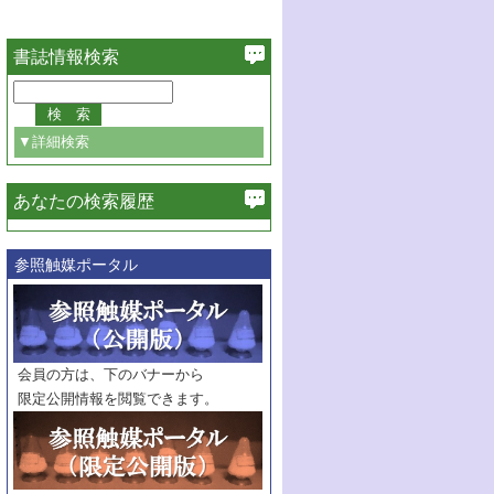
書誌情報検索
▼詳細検索
あなたの検索履歴
必ず含む
参照触媒ポータル
巻・号指定
巻
号
範囲指定
巻
号～
巻
会員の方は、下のバナーから
号
限定公開情報を閲覧できます。
触媒年鑑
年度
記事種別
マーク：
マークあり