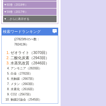
3号 CO
の排出削減および有効活用のた
タリゼーション
2
3号 特殊反応場を利用した触媒的分子変
る非貴金属触媒の研究動向
線を利用した触媒解析技術の最先端
1号 物質移動制御に着目した触媒プロセ
▼60巻（2018年）
4号 格子酸素・格子酸素欠陥を利用した
めの触媒技術
換反応
2号 機能化学品製造に資するクリーンな
ス開発
5号 ゼオライトの合成と応用における研
5号 単原子触媒
触媒反応
1号 固体酸触媒の最新の研究動向
▼59巻（2017年）
触媒的酸化反応
4号 若手による情報発信企画～とびたて
4号 多孔質材料を用いた触媒の新展開
究動向
2号 CO
フリー水素サプライチェーンに
2
6号 参照触媒委員会からのお知らせ
5号 生体触媒によるエネルギー変換反応
2号 二酸化炭素からの有用化学品合成
1号 いたるところに，触媒
▼…さらに表示する
若き触媒の研究者たち～（1）
3号 水処理のための触媒化学
5号 情報学的手法を用いた触媒開発
6号 ヘテロ接合界面
関わる触媒開発動向
B号 第133回触媒討論会（2023年）
6号 窒素とリンの循環のための触媒・機
3号 ナノ粒子・クラスター触媒の最前線
2号 機能性材料の局所構造解析のための
5号 若手による情報発信企画～とびたて
▼58巻（2016年）
4号 光触媒を用いた水分解の最新の研究
6号 カーボンニュートラルに向けた電解
B号 第135回触媒討論会（2025年）
3号 精密高分子合成に関する最近の研究
能性材料
最先端技術
検索ワードランキング
4号 60周年記念企画
若き触媒の研究者たち～（2）
動向
技術
1号 ユニークな構造の高分子を生み出す触
▼57巻（2015年）
動向
B号 第131回触媒討論会（2023年）
3号 無機分離膜材料の開発と触媒反応プ
5号 進化するゼオライト合成技術
6号 石油のノーブル・ユースを志向した
媒技術
(27823件/のべ数：
5号 次世代の触媒プロセスを支えるマイ
B号 第127回触媒討論会（2021年・オン
1号 水素キャリアにかかわる触媒技術の新
4号 バイオマス化成品製造のための触媒
▼56巻（2014年）
ロセスへの適用
触媒技術
7824136）
クロ波
6号 非貴金属系触媒における電気化学的
ライン開催(Zoom)のみ）
2号 リグニンからの化成品製造に向けた触
展開
技術
1号 特殊環境場を利用した材料合成
▼55巻（2013年）
4号 触媒研究における計算科学の利用
酸素還元反応
B号 第129回触媒討論会（2022年・京都
媒技術
6号 メタン転換技術の最新動向
ゼオライト（3070回）
2号 石油精製用触媒の最近の進展
5号 固体触媒による含窒素有機化合物変
2号 光触媒反応機構に関する最新の研究動
1号 高耐久性燃料電池システム用触媒にお
大学：オンライン・対面開催）
▼54巻（2012年）
5号 水素のふるまいを解き明かす最先端
B号 第121回触媒討論会（2018年・東京
3号 触媒研究の最先端～とびたて若き研究
二酸化炭素（2943回）
B号 第125回触媒討論会（2020年・工学
換の最前線
3号 固体酸化物形燃料電池（SOFC）におけ
向
ける新展開
研究
大学）
1号 規則性多孔体の利用技術における最近
▼53巻（2011年）
者たち～（1）
水蒸気改質（2846回）
院大学）
るアノード触媒上での燃料直接改質技術
6号 貴金属使用量低減に向けた自動車排
3号 固体高分子形燃料電池カソード触媒の
2号 リビングラジカル重合の最近の動向
6号 低級アルカンの有効利用のための触
の進歩
アンモニア（2820回）
4号 触媒研究の最先端～とびたて若き研究
1号 金属学から見る合金触媒の新展開
▼52巻（2010年）
ガス浄化触媒の開発
4号 コアシェル構造の制御による触媒機能
開発動向
媒技術
白金（2782回）
3号 天然ガスの化学工業的展開に関する触
2号 第109回触媒討論会
者たち～（2）
2号 第107回触媒討論会
の向上
1号 触媒の劣化対策と長寿命触媒開発
B号 第123回触媒討論会（2019年・大阪
▼51巻（2009年）
4号 人工光合成に向けた近年のアプローチ
光触媒（2667回）
媒技術
B号 第119回触媒討論会（2017年・首都
3号 貴金属低減技術の最新動向
5号 触媒研究の最先端～とびたて若き研究
市立大学）
3号 触媒のその場観察法の進歩（１）
5号 工業触媒およびその周辺技術の最近の
2号 第105回触媒討論会
1号 炭素材料－熱い注目を集める材料－
▼50巻（2008年）
メタン（2663回）
大学東京）
5号 未利用熱エネルギーの有効活用に貢献
4号 貴金属触媒の精密構造制御とその活用
者たち～（3）
4号 貴金属代替技術の最新動向
進歩
水素化（2616回）
4号 触媒のその場観察法の進歩（２）
3号 ナノ構造が拓く新機能
する触媒技術
2号 第103回触媒討論会
1号 触媒化学と学会のこの10年，半世紀，
▼49巻（2007年）
5号 バイオマス化成品製造のための固体触
6号 イオニクス材料と燃料電池・電解合成
5号 光触媒による物質変換反応の新展開
CO2（2567回）
6号 ナノシート
5号 不活性結合の触媒的活性化による有機
そして未来
4号 活性サイトおよびその環境の精密な設
6号 ポリオキソメタレート
3号 環境浄化用光触媒の現状と課題
媒の開発
1号 含フッ素化合物の合成と触媒
▼48巻（2006年）
の最新の研究動向
触媒討論会（2545回）
6号 グラフェン
合成
B号 第115回触媒討論会（2015年・成蹊大
計による触媒の高機能化
2号 第101回触媒討論会
B号 第113回触媒討論会（2014年・ロワジ
4号 水素社会の実現に向けた水素製造・貯
6号 ナノ空間─吸着状態解析から新機能開拓
2号 第99回触媒討論会
B号 第117回触媒討論会（2016年・大阪府
1号 固体酸触媒の最近の進歩
▼47巻（2005年）