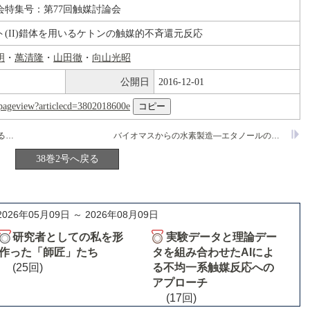
会特集号：第77回触媒討論会
(II)錯体を用いるケトンの触媒的不斉還元反応
明
・
萬清隆
・
山田徹
・
向山光昭
公開日
2016-12-01
nl/pageview?articlecd=3802018600e
石炭灰を用いた総合排煙処理技術に関する検討
バイオマスからの水素製造―エタノールの水蒸気改質触媒の開発
38巻2号へ戻る
2026年05月09日 ～ 2026年08月09日
研究者としての私を形
実験データと理論デー
作った「師匠」たち
タを組み合わせたAIによ
(25回)
る不均一系触媒反応への
アプローチ
(17回)