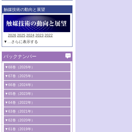
触媒技術の動向と展望
2026
2025
2024
2023
2022
▼…さらに表示する
バックナンバー
▼68巻（2026年）
1号 過酸化水素合成に関する研究動向
▼67巻（2025年）
2号 コンピューター技術により加速する
1号 CO
水素化によるグリーン燃料/グリ
▼66巻（2024年）
2
触媒開発
ーンケミカル製造
1号 低次元ナノ構造を有する触媒材料
▼65巻（2023年）
3号 有機分子変換やCO
資源化のための
2
2号 水素製造のための水分解技術に関す
2号 規制反応場を活用した固体触媒研究
1号 炭素が関わる触媒機能
▼64巻（2022年）
光触媒に関する最近の研究
る最近の研究
の新展開
2号 プラスチックケミカルリサイクルの
1号 合成ガス製造とCOを用いるケミカル
▼63巻（2021年）
B号 第137回触媒討論会（2026年）
3号 オレフィン系樹脂の精密合成に関す
3号 未踏分子変換を目指した酸化触媒プ
ための触媒技術
ズ合成の最新動向
1号 金触媒の新展開
▼62巻（2020年）
る最新技術
ロセスの最前線
3号 非酸化物系金属化合物を基盤とした
2号 化学品合成のための合金触媒開発
2号 ペロブスカイト
1号 触媒設計を拓く欠陥構造のキャラク
▼61巻（2019年）
4号 アルコール類の効率的変換を実現す
4号 シンクロトロン放射光および中性子
触媒材料の開発