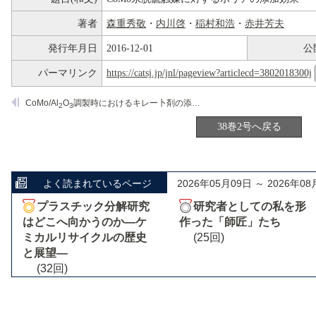
著者
森重秀敬
・
内川啓
・
稲村和浩
・
赤井芳夫
発行年月日
2016-12-01
公
パーマリンク
https://catsj.jp/jnl/pageview?articlecd=3802018300j
CoMo/Al
O
調製時におけるキレー卜剤の添加効果(3)―芳香族水素化反応
2
3
38巻2号へ戻る
よく読まれているページ
2026年05月09日 ～ 2026年08
プラスチック分解研究
研究者としての私を形
はどこへ向かうのか―ケ
作った「師匠」たち
ミカルリサイクルの歴史
(25回)
と展望―
(32回)