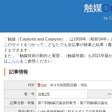
「触媒（Catalysts and Catalysis）」は1959年（昭
このサイトをつかって，どなたでも全記事の検索と結果（書
ドもできます．
また，「触媒技術の動向と展望」（触媒年鑑）も2021年
は
こちら
をご参照ください．
記事情報
PDF
96.8 KB(閲覧回数：0回)
PDF
巻・号
38巻2号
ペ
記事分類・特集
第77回触媒討論会特集号：第77回触媒討論会
題目(和文)
CoMo系脱硫触媒に対するボリアの添加効果