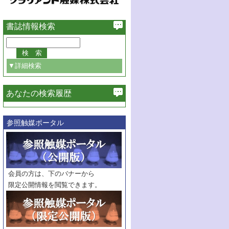
書誌情報検索
▼詳細検索
あなたの検索履歴
必ず含む
参照触媒ポータル
巻・号指定
巻
号
範囲指定
巻
号～
巻
会員の方は、下のバナーから
号
限定公開情報を閲覧できます。
触媒年鑑
年度
記事種別
マーク：
マークあり