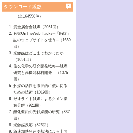
学）
7号 水素を利用する化成品合成の新潮流
6号 新しい固体酸触媒技術
5号 触媒を有効に使うための技術
ールホテル豊橋）
蔵技術の進歩
まで─
3号 メソポーラス物質の新展開
立大学）
3号 実用的ファインケミカル合成プロセス
ダウンロード総数
2号 第97回触媒討論会
1号 最近の触媒担体とその効果
▼46巻（2004年）
7号 ゼオライト合成における最近の進歩
6号 第106回触媒討論会
5号 CO
が関わる触媒・材料
B号 第111回触媒討論会（2013年・関西大
4号 錯体を利用したユニークな表面構造の
を実現する触媒
2
3号 リビング重合触媒の最近の展開
2号 第95回触媒討論会
(全164558件）
1号 部分酸化反応触媒の最前線
▼45巻（2003年）
学）
構築と機能
7号 有機分子触媒による精密有機合成
4号 バイオマス活用のための技術開発
6号 第104回触媒討論会
4号 今後の液体燃料を支える触媒技術
3号 化成品を合成するゼオライト触媒
2号 第93回触媒討論会
1号 なぜこの触媒が良いのか？
▼44巻（2002年）
貴金属合金触媒（2051回）
5号 若手会員による触媒研究の未来展望1：
8号 高機能化ポリオレフィンに向けた重合
5号 こんな物質，あんな物質―新たな触媒
7号 持続可能社会実現のための触媒および
5号 水素製造・貯蔵のための触媒技術の新
4号 水分解用光触媒材料
3号 特殊エネルギー場の触媒反応
触媒OnTheWeb Hacks─「触媒」
企業編
2号 第91回触媒討論会
触媒の最近の進展
1号 高次制御された触媒の化学
▼43巻（2001年）
の可能性―
触媒関連技術
しい展開
誌のウェブサイトを使う─（1659
5号 時間分解分光の進歩と応用
4号 生体内における金属の触媒作用
6号 第102回触媒討論会
3号 最近の自動車排ガス処理技術
2号 第89回触媒討論会
1号 グリーンケミストリーと触媒
▼42巻（2000年）
6号 第100回触媒討論会
8号 未来を拓く金属錯体
回）
6号 第98回触媒討論会
6号 第96回触媒討論会
5号 ファインケミカルズの展開に寄与する
7号 触媒・化学反応における計算化学の進
4号 触媒研究の現状と将来─第90回触媒討論
3号 触媒を利用した電気化学の新展開
2号 第87回触媒討論会特集号
1号 触媒反応工学の明日を拓く
▼41巻（1999年）
7号 『結晶の化学』を活かした触媒研究
光触媒はどこまでわかったか
7号 基礎化学品製造の触媒技術
触媒
歩
会Aから
7号 未来型金属錯体触媒開発への展望
4号 ナノ材料の調製と機能化
（1091回）
3号 生体触媒とバイオプロセス
2号 第85回触媒討論会
8号 イオン液体の応用
1号 孔、穴、あな?-特異な空間とその利用-
▼40巻（1998年）
8号 多機能型リアクター
6号 第94回触媒討論会
8号 若手研究者による触媒研究の未来展望
5号 基礎化学品製造の触媒技術
8号 超臨界流体を用いた化学プロセスの新
住友化学の研究開発戦略―触媒
5号 こんな触媒が欲しい
4号 水素製造・利用の触媒化学
3号 反応ダイナミクス
2号 第83回触媒討論会
1号 創立40周年記念・触媒化学この10年の
▼39巻（1997年）
2：大学・研究所編
展開
研究と高機能材料開発―（1075
7号 サブナノレベルでみた新しい表面現象
6号 第92回触媒討論会
6号 第90回触媒討論会
5号 触媒研究における新しい切り口：コン
進展と21世紀への提言/創立40周年記念・触
4号 超臨界流体の触媒反応への応用
3号 均一系触媒反応最前線
1号 均一系と不均一系触媒反応-その特徴と
回）
▼38巻（1996年）
8号 オレフィン重合触媒の新たな展
7号 基礎化学品製造の触媒技術
ビナトリアルケミストリー
媒学会この10年の歩みとこれから/創立40周
7号 触媒研究と学術雑誌/情報
5号 触媒のおもしろさをどのように伝える
接点
触媒の活性を徹底的に使い切る
4号 実用炭素材料の新展開
1号 触媒の構造と触媒作用/C1化学を中心と
▼37巻（1995年）
年記念・記録は語る
8号 資源の循環と触媒技術
6号 第88回触媒討論会特集号
か
ための技術（1019回）
8号 若い世代からみた触媒化学の現状と未
2号 第79回触媒討論会
5号 研究の方法論を考える
する21世紀への触媒
1号 ファインケミカルズと固体触媒
▼36巻（1994年）
2号 第81回触媒討論会
ゼオライト触媒によるクメン接
来
7号 企業における触媒研究のブレークスル
6号 第86回触媒討論会
3号 最新NO除去触媒の実用化研究
6号 第84回触媒討論会
2号 第77回触媒討論会
2号 第75回触媒討論会
触分解（921回）
1号 電気化学と触媒
▼35巻（1993年）
ー
3号 計算機触媒化学へのさそい
7号 水素化精製触媒の新しい展開
4号 新しい反応場を目指した触媒調製
7号 機能性金属材料と触媒
3号 オリンピックメダル:金・銀・銅はどん
酸化亜鉛の光触媒能の研究（837
3号 希土類を利用した触媒
2号 第73回触媒討論会
8号 この材料を触媒として使ってみません
4号 触媒劣化の制御と予測
1号 工業触媒開発マニュアル―探索から工
▼34巻（1992年）
8号 新しい反応性と機能性を目指した金属
な触媒作用を示すか
回）
5号 反応・分離技術の新しい展開
8号 触媒研究へのNMRの応用と展望
か？
業化まで
4号 触媒とリサイクル
3号 C4化学の展開
5号 最新の実用プロセスと触媒
クラスタ-化学
1号 インパクトを与えたこの研究
▼33巻（1991年）
光触媒反応（826回）
4号 触媒作用における機能の複合化
6号 第80回触媒討論会
2号 第71回触媒討論会
5号 エネルギー変換触媒
4号 《通常号》
6号 第82回触媒討論会
急速加熱急速冷却法による十面
2号 第69回触媒討論会
1号 触媒プロセス開発マニュアル―探索か
▼32巻（1990年）