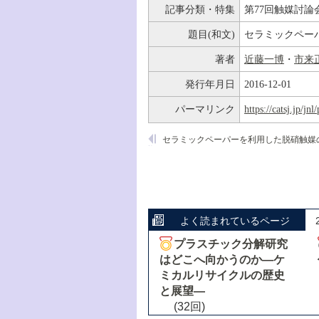
記事分類・特集
第77回触媒討論
題目(和文)
セラミックペー
著者
近藤一博
・
市来
発行年月日
2016-12-01
パーマリンク
https://catsj.jp/j
よく読まれているページ
プラスチック分解研究
はどこへ向かうのか―ケ
ミカルリサイクルの歴史
と展望―
(32回)