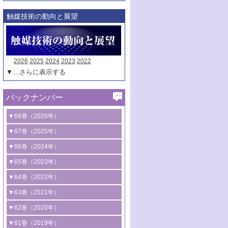
触媒技術の動向と展望
2026
2025
2024
2023
2022
▼…さらに表示する
バックナンバー
▼68巻（2026年）
1号 過酸化水素合成に関する研究動向
▼67巻（2025年）
2号 コンピューター技術により加速する
1号 CO
水素化によるグリーン燃料/グリ
▼66巻（2024年）
2
触媒開発
ーンケミカル製造
1号 低次元ナノ構造を有する触媒材料
▼65巻（2023年）
3号 有機分子変換やCO
資源化のための
2
2号 水素製造のための水分解技術に関す
2号 規制反応場を活用した固体触媒研究
1号 炭素が関わる触媒機能
▼64巻（2022年）
光触媒に関する最近の研究
る最近の研究
の新展開
2号 プラスチックケミカルリサイクルの
1号 合成ガス製造とCOを用いるケミカル
▼63巻（2021年）
B号 第137回触媒討論会（2026年）
3号 オレフィン系樹脂の精密合成に関す
3号 未踏分子変換を目指した酸化触媒プ
ための触媒技術
ズ合成の最新動向
1号 金触媒の新展開
▼62巻（2020年）
る最新技術
ロセスの最前線
3号 非酸化物系金属化合物を基盤とした
2号 化学品合成のための合金触媒開発
2号 ペロブスカイト
1号 触媒設計を拓く欠陥構造のキャラク
▼61巻（2019年）
4号 アルコール類の効率的変換を実現す
4号 シンクロトロン放射光および中性子
触媒材料の開発