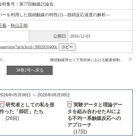
会特集号：第77回触媒討論会
パーを利用した脱硝触媒の特性(2)―脱硝反応速度の解析―
正義
・
秋山正樹
公開日
2016-12-01
nl/pageview?articlecd=3802010400c
セラミックペーパーを利用した脱硝触媒の特性(1)―N700の開発経緯とその特性―
燃焼触媒用セリア系担体における酸素移動能の検討
38巻2号へ戻る
2026年05月08日 ～ 2026年08月08日
研究者としての私を形
実験データと理論デー
作った「師匠」たち
タを組み合わせたAIによ
(26回)
る不均一系触媒反応への
アプローチ
(17回)