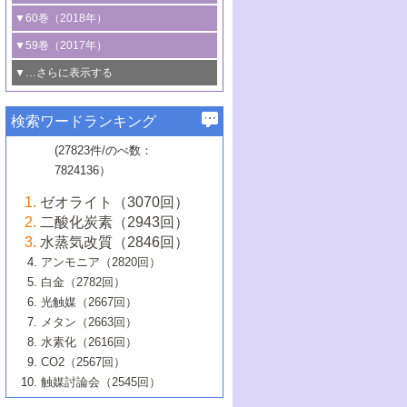
3号 CO
の排出削減および有効活用のた
タリゼーション
2
3号 特殊反応場を利用した触媒的分子変
る非貴金属触媒の研究動向
線を利用した触媒解析技術の最先端
1号 物質移動制御に着目した触媒プロセ
▼60巻（2018年）
4号 格子酸素・格子酸素欠陥を利用した
めの触媒技術
換反応
2号 機能化学品製造に資するクリーンな
ス開発
5号 ゼオライトの合成と応用における研
5号 単原子触媒
触媒反応
1号 固体酸触媒の最新の研究動向
▼59巻（2017年）
触媒的酸化反応
4号 若手による情報発信企画～とびたて
4号 多孔質材料を用いた触媒の新展開
究動向
2号 CO
フリー水素サプライチェーンに
2
6号 参照触媒委員会からのお知らせ
5号 生体触媒によるエネルギー変換反応
2号 二酸化炭素からの有用化学品合成
1号 いたるところに，触媒
▼…さらに表示する
若き触媒の研究者たち～（1）
3号 水処理のための触媒化学
5号 情報学的手法を用いた触媒開発
6号 ヘテロ接合界面
関わる触媒開発動向
B号 第133回触媒討論会（2023年）
6号 窒素とリンの循環のための触媒・機
3号 ナノ粒子・クラスター触媒の最前線
2号 機能性材料の局所構造解析のための
5号 若手による情報発信企画～とびたて
▼58巻（2016年）
4号 光触媒を用いた水分解の最新の研究
6号 カーボンニュートラルに向けた電解
B号 第135回触媒討論会（2025年）
3号 精密高分子合成に関する最近の研究
能性材料
最先端技術
検索ワードランキング
4号 60周年記念企画
若き触媒の研究者たち～（2）
動向
技術
1号 ユニークな構造の高分子を生み出す触
▼57巻（2015年）
動向
B号 第131回触媒討論会（2023年）
3号 無機分離膜材料の開発と触媒反応プ
5号 進化するゼオライト合成技術
6号 石油のノーブル・ユースを志向した
媒技術
(27823件/のべ数：
5号 次世代の触媒プロセスを支えるマイ
B号 第127回触媒討論会（2021年・オン
1号 水素キャリアにかかわる触媒技術の新
4号 バイオマス化成品製造のための触媒
▼56巻（2014年）
ロセスへの適用
触媒技術
7824136）
クロ波
6号 非貴金属系触媒における電気化学的
ライン開催(Zoom)のみ）
2号 リグニンからの化成品製造に向けた触
展開
技術
1号 特殊環境場を利用した材料合成
▼55巻（2013年）
4号 触媒研究における計算科学の利用
酸素還元反応
B号 第129回触媒討論会（2022年・京都
媒技術
6号 メタン転換技術の最新動向
ゼオライト（3070回）
2号 石油精製用触媒の最近の進展
5号 固体触媒による含窒素有機化合物変
2号 光触媒反応機構に関する最新の研究動
1号 高耐久性燃料電池システム用触媒にお
大学：オンライン・対面開催）
▼54巻（2012年）
5号 水素のふるまいを解き明かす最先端
B号 第121回触媒討論会（2018年・東京
3号 触媒研究の最先端～とびたて若き研究
二酸化炭素（2943回）
B号 第125回触媒討論会（2020年・工学
換の最前線
3号 固体酸化物形燃料電池（SOFC）におけ
向
ける新展開
研究
大学）
1号 規則性多孔体の利用技術における最近
▼53巻（2011年）
者たち～（1）
水蒸気改質（2846回）
院大学）
るアノード触媒上での燃料直接改質技術
6号 貴金属使用量低減に向けた自動車排
3号 固体高分子形燃料電池カソード触媒の
2号 リビングラジカル重合の最近の動向
6号 低級アルカンの有効利用のための触
の進歩
アンモニア（2820回）
4号 触媒研究の最先端～とびたて若き研究
1号 金属学から見る合金触媒の新展開
▼52巻（2010年）
ガス浄化触媒の開発
4号 コアシェル構造の制御による触媒機能
開発動向
媒技術
白金（2782回）
3号 天然ガスの化学工業的展開に関する触
2号 第109回触媒討論会
者たち～（2）
2号 第107回触媒討論会
の向上
1号 触媒の劣化対策と長寿命触媒開発
B号 第123回触媒討論会（2019年・大阪
▼51巻（2009年）
4号 人工光合成に向けた近年のアプローチ
光触媒（2667回）
媒技術
B号 第119回触媒討論会（2017年・首都
3号 貴金属低減技術の最新動向
5号 触媒研究の最先端～とびたて若き研究
市立大学）
3号 触媒のその場観察法の進歩（１）
5号 工業触媒およびその周辺技術の最近の
2号 第105回触媒討論会
1号 炭素材料－熱い注目を集める材料－
▼50巻（2008年）
メタン（2663回）
大学東京）
5号 未利用熱エネルギーの有効活用に貢献
4号 貴金属触媒の精密構造制御とその活用
者たち～（3）
4号 貴金属代替技術の最新動向
進歩
水素化（2616回）
4号 触媒のその場観察法の進歩（２）
3号 ナノ構造が拓く新機能
する触媒技術
2号 第103回触媒討論会
1号 触媒化学と学会のこの10年，半世紀，
▼49巻（2007年）
5号 バイオマス化成品製造のための固体触
6号 イオニクス材料と燃料電池・電解合成
5号 光触媒による物質変換反応の新展開
CO2（2567回）
6号 ナノシート
5号 不活性結合の触媒的活性化による有機
そして未来
4号 活性サイトおよびその環境の精密な設
6号 ポリオキソメタレート
3号 環境浄化用光触媒の現状と課題
媒の開発
1号 含フッ素化合物の合成と触媒
▼48巻（2006年）
の最新の研究動向
触媒討論会（2545回）
6号 グラフェン
合成
B号 第115回触媒討論会（2015年・成蹊大
計による触媒の高機能化
2号 第101回触媒討論会
B号 第113回触媒討論会（2014年・ロワジ
4号 水素社会の実現に向けた水素製造・貯
6号 ナノ空間─吸着状態解析から新機能開拓
2号 第99回触媒討論会
B号 第117回触媒討論会（2016年・大阪府
1号 固体酸触媒の最近の進歩
▼47巻（2005年）