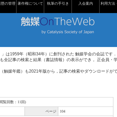
履歴の管理
著作権について
執筆の手引き
入会案内
利用方法・
talysis）」は1959年（昭和34年）に創刊された 触媒学会の会誌です．
も全記事の検索と結果（書誌情報）の表示ができ， 正会員・
（触媒年鑑）も2021年版から，記事の検索やダウンロードが
B(閲覧回数：11回)
ページ
104