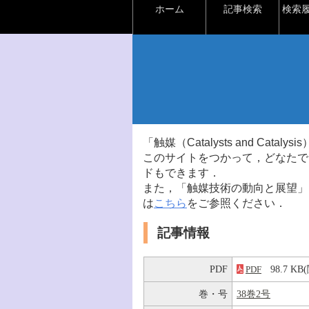
ホーム
記事検索
検索
「触媒（Catalysts and Ca
このサイトをつかって，どなたで
ドもできます．
また，「触媒技術の動向と展望」
は
こちら
をご参照ください．
記事情報
PDF
98.7 K
PDF
巻・号
38巻2号