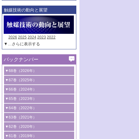
触媒技術の動向と展望
2026
2025
2024
2023
2022
▼…さらに表示する
バックナンバー
▼68巻（2026年）
1号 過酸化水素合成に関する研究動向
▼67巻（2025年）
2号 コンピューター技術により加速する
1号 CO
水素化によるグリーン燃料/グリ
▼66巻（2024年）
2
触媒開発
ーンケミカル製造
1号 低次元ナノ構造を有する触媒材料
▼65巻（2023年）
3号 有機分子変換やCO
資源化のための
2
2号 水素製造のための水分解技術に関す
2号 規制反応場を活用した固体触媒研究
1号 炭素が関わる触媒機能
▼64巻（2022年）
光触媒に関する最近の研究
る最近の研究
の新展開
2号 プラスチックケミカルリサイクルの
1号 合成ガス製造とCOを用いるケミカル
▼63巻（2021年）
B号 第137回触媒討論会（2026年）
3号 オレフィン系樹脂の精密合成に関す
3号 未踏分子変換を目指した酸化触媒プ
ための触媒技術
ズ合成の最新動向
1号 金触媒の新展開
▼62巻（2020年）
る最新技術
ロセスの最前線
3号 非酸化物系金属化合物を基盤とした
2号 化学品合成のための合金触媒開発
2号 ペロブスカイト
1号 触媒設計を拓く欠陥構造のキャラク
▼61巻（2019年）
4号 アルコール類の効率的変換を実現す
4号 シンクロトロン放射光および中性子
触媒材料の開発