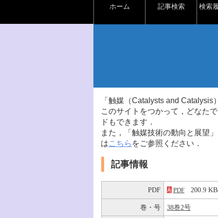
ホーム
記事検索
検索
「触媒（Catalysts and Ca
このサイトをつかって，どなたで
ドもできます．
また，「触媒技術の動向と展望」
は
こちら
をご参照ください．
記事情報
PDF
200.9 
PDF
巻・号
38巻2号