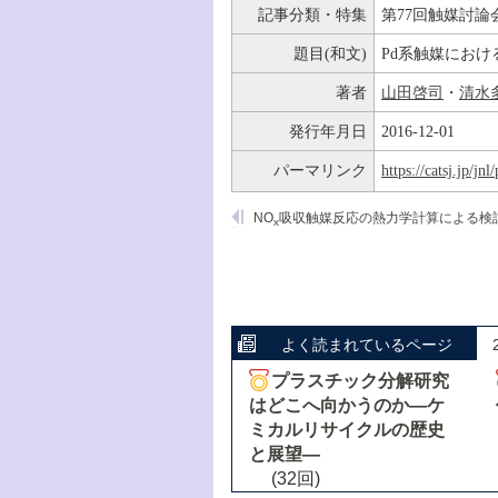
記事分類・特集
第77回触媒討論
題目(和文)
Pd系触媒におけ
著者
山田啓司
・
清水
発行年月日
2016-12-01
パーマリンク
https://catsj.jp/j
NO
吸収触媒反応の熱力学計算による検
x
よく読まれているページ
プラスチック分解研究
はどこへ向かうのか―ケ
ミカルリサイクルの歴史
と展望―
(32回)