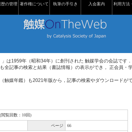
履歴の管理
著作権について
執筆の手引き
入会案内
利用方法・
talysis）」は1959年（昭和34年）に創刊された 触媒学会の会誌です．
も全記事の検索と結果（書誌情報）の表示ができ， 正会員・
（触媒年鑑）も2021年版から，記事の検索やダウンロードが
KB(閲覧回数：10回)
ページ
66