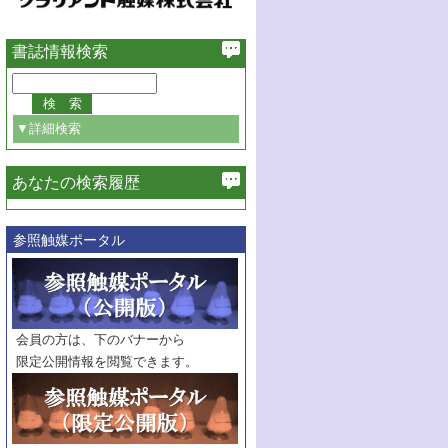
書誌情報検索
▼詳細検索
あなたの検索履歴
必ず含む
参照触媒ポータル
巻・号指定
巻
号
範囲指定
巻
号～
巻
会員の方は、下のバナーから
号
限定公開情報を閲覧できます。
触媒年鑑
年度
記事種別
マーク：
マークあり