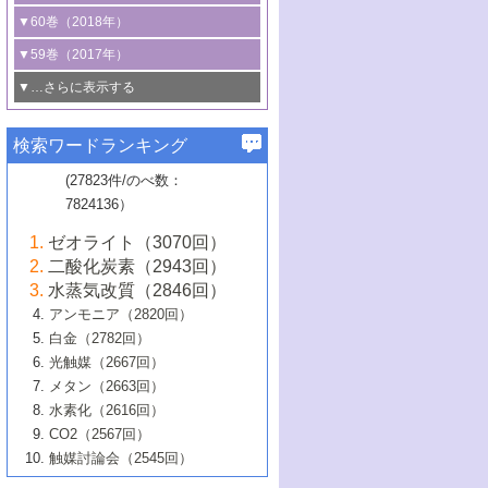
3号 CO
の排出削減および有効活用のた
タリゼーション
2
3号 特殊反応場を利用した触媒的分子変
る非貴金属触媒の研究動向
線を利用した触媒解析技術の最先端
1号 物質移動制御に着目した触媒プロセ
▼60巻（2018年）
4号 格子酸素・格子酸素欠陥を利用した
めの触媒技術
換反応
2号 機能化学品製造に資するクリーンな
ス開発
5号 ゼオライトの合成と応用における研
5号 単原子触媒
触媒反応
1号 固体酸触媒の最新の研究動向
▼59巻（2017年）
触媒的酸化反応
4号 若手による情報発信企画～とびたて
4号 多孔質材料を用いた触媒の新展開
究動向
2号 CO
フリー水素サプライチェーンに
2
6号 参照触媒委員会からのお知らせ
5号 生体触媒によるエネルギー変換反応
2号 二酸化炭素からの有用化学品合成
1号 いたるところに，触媒
▼…さらに表示する
若き触媒の研究者たち～（1）
3号 水処理のための触媒化学
5号 情報学的手法を用いた触媒開発
6号 ヘテロ接合界面
関わる触媒開発動向
B号 第133回触媒討論会（2023年）
6号 窒素とリンの循環のための触媒・機
3号 ナノ粒子・クラスター触媒の最前線
2号 機能性材料の局所構造解析のための
5号 若手による情報発信企画～とびたて
▼58巻（2016年）
4号 光触媒を用いた水分解の最新の研究
6号 カーボンニュートラルに向けた電解
B号 第135回触媒討論会（2025年）
3号 精密高分子合成に関する最近の研究
能性材料
最先端技術
検索ワードランキング
4号 60周年記念企画
若き触媒の研究者たち～（2）
動向
技術
1号 ユニークな構造の高分子を生み出す触
▼57巻（2015年）
動向
B号 第131回触媒討論会（2023年）
3号 無機分離膜材料の開発と触媒反応プ
5号 進化するゼオライト合成技術
6号 石油のノーブル・ユースを志向した
媒技術
(27823件/のべ数：
5号 次世代の触媒プロセスを支えるマイ
B号 第127回触媒討論会（2021年・オン
1号 水素キャリアにかかわる触媒技術の新
4号 バイオマス化成品製造のための触媒
▼56巻（2014年）
ロセスへの適用
触媒技術
7824136）
クロ波
6号 非貴金属系触媒における電気化学的
ライン開催(Zoom)のみ）
2号 リグニンからの化成品製造に向けた触
展開
技術
1号 特殊環境場を利用した材料合成
▼55巻（2013年）
4号 触媒研究における計算科学の利用
酸素還元反応
B号 第129回触媒討論会（2022年・京都
媒技術
6号 メタン転換技術の最新動向
ゼオライト（3070回）
2号 石油精製用触媒の最近の進展
5号 固体触媒による含窒素有機化合物変
2号 光触媒反応機構に関する最新の研究動
1号 高耐久性燃料電池システム用触媒にお
大学：オンライン・対面開催）
▼54巻（2012年）
5号 水素のふるまいを解き明かす最先端
B号 第121回触媒討論会（2018年・東京
3号 触媒研究の最先端～とびたて若き研究
二酸化炭素（2943回）
B号 第125回触媒討論会（2020年・工学
換の最前線
3号 固体酸化物形燃料電池（SOFC）におけ
向
ける新展開
研究
大学）
1号 規則性多孔体の利用技術における最近
▼53巻（2011年）
者たち～（1）
水蒸気改質（2846回）
院大学）
るアノード触媒上での燃料直接改質技術
6号 貴金属使用量低減に向けた自動車排
3号 固体高分子形燃料電池カソード触媒の
2号 リビングラジカル重合の最近の動向
6号 低級アルカンの有効利用のための触
の進歩
アンモニア（2820回）
4号 触媒研究の最先端～とびたて若き研究
1号 金属学から見る合金触媒の新展開
▼52巻（2010年）
ガス浄化触媒の開発
4号 コアシェル構造の制御による触媒機能
開発動向
媒技術
白金（2782回）
3号 天然ガスの化学工業的展開に関する触
2号 第109回触媒討論会
者たち～（2）
2号 第107回触媒討論会
の向上
1号 触媒の劣化対策と長寿命触媒開発
B号 第123回触媒討論会（2019年・大阪
▼51巻（2009年）
4号 人工光合成に向けた近年のアプローチ
光触媒（2667回）
媒技術
B号 第119回触媒討論会（2017年・首都
3号 貴金属低減技術の最新動向
5号 触媒研究の最先端～とびたて若き研究
市立大学）
3号 触媒のその場観察法の進歩（１）
5号 工業触媒およびその周辺技術の最近の
2号 第105回触媒討論会
1号 炭素材料－熱い注目を集める材料－
▼50巻（2008年）
メタン（2663回）
大学東京）
5号 未利用熱エネルギーの有効活用に貢献
4号 貴金属触媒の精密構造制御とその活用
者たち～（3）
4号 貴金属代替技術の最新動向
進歩
水素化（2616回）
4号 触媒のその場観察法の進歩（２）
3号 ナノ構造が拓く新機能
する触媒技術
2号 第103回触媒討論会
1号 触媒化学と学会のこの10年，半世紀，
▼49巻（2007年）
5号 バイオマス化成品製造のための固体触
6号 イオニクス材料と燃料電池・電解合成
5号 光触媒による物質変換反応の新展開
CO2（2567回）
6号 ナノシート
5号 不活性結合の触媒的活性化による有機
そして未来
4号 活性サイトおよびその環境の精密な設
6号 ポリオキソメタレート
3号 環境浄化用光触媒の現状と課題
媒の開発
1号 含フッ素化合物の合成と触媒
▼48巻（2006年）
の最新の研究動向
触媒討論会（2545回）
6号 グラフェン
合成
B号 第115回触媒討論会（2015年・成蹊大
計による触媒の高機能化
2号 第101回触媒討論会
B号 第113回触媒討論会（2014年・ロワジ
4号 水素社会の実現に向けた水素製造・貯
6号 ナノ空間─吸着状態解析から新機能開拓
2号 第99回触媒討論会
B号 第117回触媒討論会（2016年・大阪府
1号 固体酸触媒の最近の進歩
▼47巻（2005年）