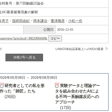
会特集号：第77回触媒討論会
るHC吸着被毒現象の解析
多恵子
・
国府田由紀
・
岡本謙治
・
重津雅彦
・
小松一也
公開日
2016-12-01
nl/pageview?articlecd=3802006600k
討
LiNbO3単結晶基板上へのNOの吸着
38巻2号へ戻る
2026年05月08日 ～ 2026年08月08日
研究者としての私を形
実験データと理論デー
作った「師匠」たち
タを組み合わせたAIによ
(26回)
る不均一系触媒反応への
アプローチ
(17回)