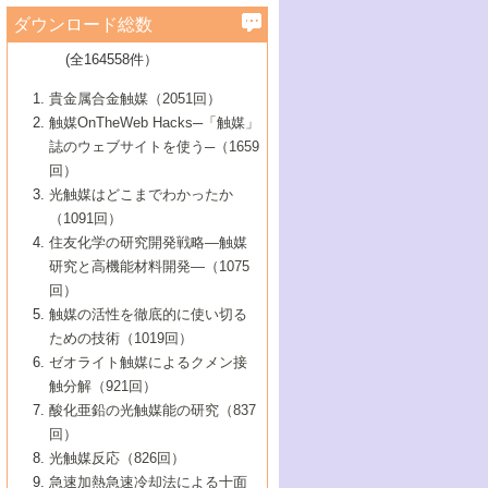
学）
7号 水素を利用する化成品合成の新潮流
6号 新しい固体酸触媒技術
5号 触媒を有効に使うための技術
ールホテル豊橋）
蔵技術の進歩
まで─
3号 メソポーラス物質の新展開
立大学）
3号 実用的ファインケミカル合成プロセス
ダウンロード総数
2号 第97回触媒討論会
1号 最近の触媒担体とその効果
▼46巻（2004年）
7号 ゼオライト合成における最近の進歩
6号 第106回触媒討論会
5号 CO
が関わる触媒・材料
B号 第111回触媒討論会（2013年・関西大
4号 錯体を利用したユニークな表面構造の
を実現する触媒
2
3号 リビング重合触媒の最近の展開
2号 第95回触媒討論会
(全164558件）
1号 部分酸化反応触媒の最前線
▼45巻（2003年）
学）
構築と機能
7号 有機分子触媒による精密有機合成
4号 バイオマス活用のための技術開発
6号 第104回触媒討論会
4号 今後の液体燃料を支える触媒技術
3号 化成品を合成するゼオライト触媒
2号 第93回触媒討論会
1号 なぜこの触媒が良いのか？
▼44巻（2002年）
貴金属合金触媒（2051回）
5号 若手会員による触媒研究の未来展望1：
8号 高機能化ポリオレフィンに向けた重合
5号 こんな物質，あんな物質―新たな触媒
7号 持続可能社会実現のための触媒および
5号 水素製造・貯蔵のための触媒技術の新
4号 水分解用光触媒材料
3号 特殊エネルギー場の触媒反応
触媒OnTheWeb Hacks─「触媒」
企業編
2号 第91回触媒討論会
触媒の最近の進展
1号 高次制御された触媒の化学
▼43巻（2001年）
の可能性―
触媒関連技術
しい展開
誌のウェブサイトを使う─（1659
5号 時間分解分光の進歩と応用
4号 生体内における金属の触媒作用
6号 第102回触媒討論会
3号 最近の自動車排ガス処理技術
2号 第89回触媒討論会
1号 グリーンケミストリーと触媒
▼42巻（2000年）
6号 第100回触媒討論会
8号 未来を拓く金属錯体
回）
6号 第98回触媒討論会
6号 第96回触媒討論会
5号 ファインケミカルズの展開に寄与する
7号 触媒・化学反応における計算化学の進
4号 触媒研究の現状と将来─第90回触媒討論
3号 触媒を利用した電気化学の新展開
2号 第87回触媒討論会特集号
1号 触媒反応工学の明日を拓く
▼41巻（1999年）
7号 『結晶の化学』を活かした触媒研究
光触媒はどこまでわかったか
7号 基礎化学品製造の触媒技術
触媒
歩
会Aから
7号 未来型金属錯体触媒開発への展望
4号 ナノ材料の調製と機能化
（1091回）
3号 生体触媒とバイオプロセス
2号 第85回触媒討論会
8号 イオン液体の応用
1号 孔、穴、あな?-特異な空間とその利用-
▼40巻（1998年）
8号 多機能型リアクター
6号 第94回触媒討論会
8号 若手研究者による触媒研究の未来展望
5号 基礎化学品製造の触媒技術
8号 超臨界流体を用いた化学プロセスの新
住友化学の研究開発戦略―触媒
5号 こんな触媒が欲しい
4号 水素製造・利用の触媒化学
3号 反応ダイナミクス
2号 第83回触媒討論会
1号 創立40周年記念・触媒化学この10年の
▼39巻（1997年）
2：大学・研究所編
展開
研究と高機能材料開発―（1075
7号 サブナノレベルでみた新しい表面現象
6号 第92回触媒討論会
6号 第90回触媒討論会
5号 触媒研究における新しい切り口：コン
進展と21世紀への提言/創立40周年記念・触
4号 超臨界流体の触媒反応への応用
3号 均一系触媒反応最前線
1号 均一系と不均一系触媒反応-その特徴と
回）
▼38巻（1996年）
8号 オレフィン重合触媒の新たな展
7号 基礎化学品製造の触媒技術
ビナトリアルケミストリー
媒学会この10年の歩みとこれから/創立40周
7号 触媒研究と学術雑誌/情報
5号 触媒のおもしろさをどのように伝える
接点
触媒の活性を徹底的に使い切る
4号 実用炭素材料の新展開
1号 触媒の構造と触媒作用/C1化学を中心と
▼37巻（1995年）
年記念・記録は語る
8号 資源の循環と触媒技術
6号 第88回触媒討論会特集号
か
ための技術（1019回）
8号 若い世代からみた触媒化学の現状と未
2号 第79回触媒討論会
5号 研究の方法論を考える
する21世紀への触媒
1号 ファインケミカルズと固体触媒
▼36巻（1994年）
2号 第81回触媒討論会
ゼオライト触媒によるクメン接
来
7号 企業における触媒研究のブレークスル
6号 第86回触媒討論会
3号 最新NO除去触媒の実用化研究
6号 第84回触媒討論会
2号 第77回触媒討論会
2号 第75回触媒討論会
触分解（921回）
1号 電気化学と触媒
▼35巻（1993年）
ー
3号 計算機触媒化学へのさそい
7号 水素化精製触媒の新しい展開
4号 新しい反応場を目指した触媒調製
7号 機能性金属材料と触媒
3号 オリンピックメダル:金・銀・銅はどん
酸化亜鉛の光触媒能の研究（837
3号 希土類を利用した触媒
2号 第73回触媒討論会
8号 この材料を触媒として使ってみません
4号 触媒劣化の制御と予測
1号 工業触媒開発マニュアル―探索から工
▼34巻（1992年）
8号 新しい反応性と機能性を目指した金属
な触媒作用を示すか
回）
5号 反応・分離技術の新しい展開
8号 触媒研究へのNMRの応用と展望
か？
業化まで
4号 触媒とリサイクル
3号 C4化学の展開
5号 最新の実用プロセスと触媒
クラスタ-化学
1号 インパクトを与えたこの研究
▼33巻（1991年）
光触媒反応（826回）
4号 触媒作用における機能の複合化
6号 第80回触媒討論会
2号 第71回触媒討論会
5号 エネルギー変換触媒
4号 《通常号》
6号 第82回触媒討論会
急速加熱急速冷却法による十面
2号 第69回触媒討論会
1号 触媒プロセス開発マニュアル―探索か
▼32巻（1990年）