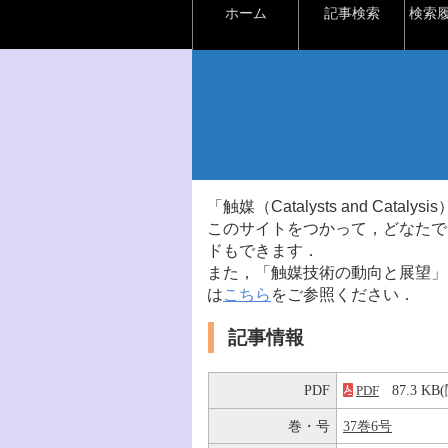
ホーム
記事検索
検索
「触媒（Catalysts and Ca
このサイトをつかって，どなたで
ドもできます．
また，「触媒技術の動向と展望」
は
こちら
をご参照ください．
記事情報
PDF
87.3 K
PDF
巻・号
37巻6号