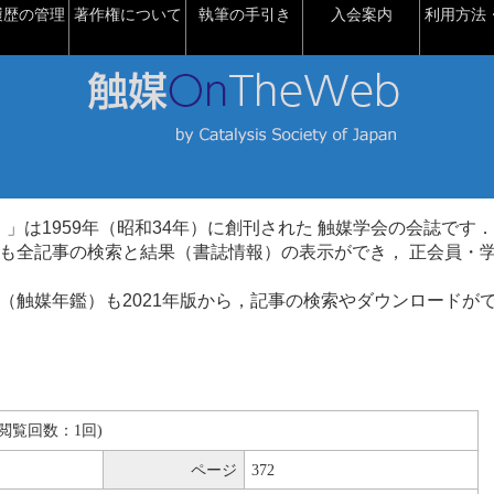
履歴の管理
著作権について
執筆の手引き
入会案内
利用方法・
talysis）」は1959年（昭和34年）に創刊された 触媒学会の会誌です．
も全記事の検索と結果（書誌情報）の表示ができ， 正会員・
（触媒年鑑）も2021年版から，記事の検索やダウンロードが
B(閲覧回数：1回)
ページ
372