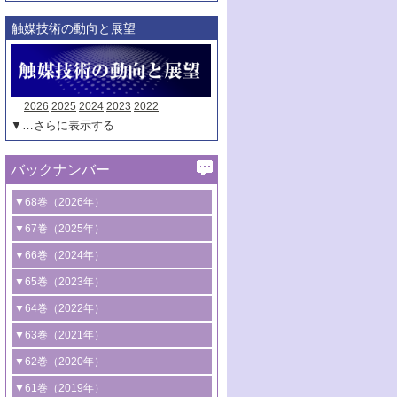
触媒技術の動向と展望
2026
2025
2024
2023
2022
▼…さらに表示する
バックナンバー
▼68巻（2026年）
1号 過酸化水素合成に関する研究動向
▼67巻（2025年）
2号 コンピューター技術により加速する
1号 CO
水素化によるグリーン燃料/グリ
▼66巻（2024年）
2
触媒開発
ーンケミカル製造
1号 低次元ナノ構造を有する触媒材料
▼65巻（2023年）
3号 有機分子変換やCO
資源化のための
2
2号 水素製造のための水分解技術に関す
2号 規制反応場を活用した固体触媒研究
1号 炭素が関わる触媒機能
▼64巻（2022年）
光触媒に関する最近の研究
る最近の研究
の新展開
2号 プラスチックケミカルリサイクルの
1号 合成ガス製造とCOを用いるケミカル
▼63巻（2021年）
B号 第137回触媒討論会（2026年）
3号 オレフィン系樹脂の精密合成に関す
3号 未踏分子変換を目指した酸化触媒プ
ための触媒技術
ズ合成の最新動向
1号 金触媒の新展開
▼62巻（2020年）
る最新技術
ロセスの最前線
3号 非酸化物系金属化合物を基盤とした
2号 化学品合成のための合金触媒開発
2号 ペロブスカイト
1号 触媒設計を拓く欠陥構造のキャラク
▼61巻（2019年）
4号 アルコール類の効率的変換を実現す
4号 シンクロトロン放射光および中性子
触媒材料の開発