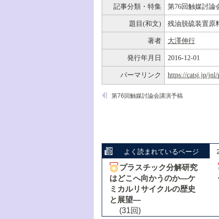
記事分類・特集
第76回触媒討論
題目(和文)
残油脱硫装置原料
著者
大澤伸行
発行年月日
2016-12-01
パーマリンク
https://catsj.jp/j
第76回触媒討論会講演予稿
よく読まれているページ
プラスチック分解研究
はどこへ向かうのか―ケ
ミカルリサイクルの歴史
と展望―
(31回)