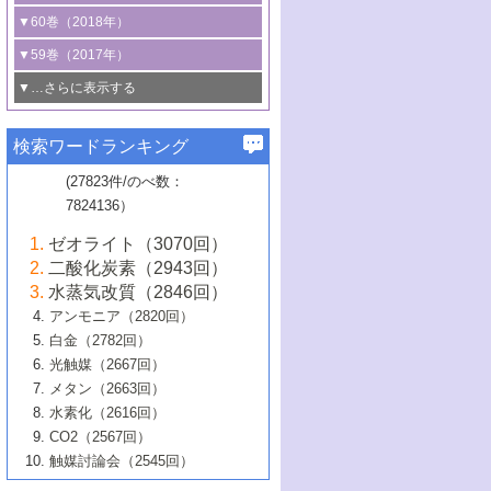
3号 CO
の排出削減および有効活用のた
タリゼーション
2
3号 特殊反応場を利用した触媒的分子変
る非貴金属触媒の研究動向
線を利用した触媒解析技術の最先端
1号 物質移動制御に着目した触媒プロセ
▼60巻（2018年）
4号 格子酸素・格子酸素欠陥を利用した
めの触媒技術
換反応
2号 機能化学品製造に資するクリーンな
ス開発
5号 ゼオライトの合成と応用における研
5号 単原子触媒
触媒反応
1号 固体酸触媒の最新の研究動向
▼59巻（2017年）
触媒的酸化反応
4号 若手による情報発信企画～とびたて
4号 多孔質材料を用いた触媒の新展開
究動向
2号 CO
フリー水素サプライチェーンに
2
6号 参照触媒委員会からのお知らせ
5号 生体触媒によるエネルギー変換反応
2号 二酸化炭素からの有用化学品合成
1号 いたるところに，触媒
▼…さらに表示する
若き触媒の研究者たち～（1）
3号 水処理のための触媒化学
5号 情報学的手法を用いた触媒開発
6号 ヘテロ接合界面
関わる触媒開発動向
B号 第133回触媒討論会（2023年）
6号 窒素とリンの循環のための触媒・機
3号 ナノ粒子・クラスター触媒の最前線
2号 機能性材料の局所構造解析のための
5号 若手による情報発信企画～とびたて
▼58巻（2016年）
4号 光触媒を用いた水分解の最新の研究
6号 カーボンニュートラルに向けた電解
B号 第135回触媒討論会（2025年）
3号 精密高分子合成に関する最近の研究
能性材料
最先端技術
検索ワードランキング
4号 60周年記念企画
若き触媒の研究者たち～（2）
動向
技術
1号 ユニークな構造の高分子を生み出す触
▼57巻（2015年）
動向
B号 第131回触媒討論会（2023年）
3号 無機分離膜材料の開発と触媒反応プ
5号 進化するゼオライト合成技術
6号 石油のノーブル・ユースを志向した
媒技術
(27823件/のべ数：
5号 次世代の触媒プロセスを支えるマイ
B号 第127回触媒討論会（2021年・オン
1号 水素キャリアにかかわる触媒技術の新
4号 バイオマス化成品製造のための触媒
▼56巻（2014年）
ロセスへの適用
触媒技術
7824136）
クロ波
6号 非貴金属系触媒における電気化学的
ライン開催(Zoom)のみ）
2号 リグニンからの化成品製造に向けた触
展開
技術
1号 特殊環境場を利用した材料合成
▼55巻（2013年）
4号 触媒研究における計算科学の利用
酸素還元反応
B号 第129回触媒討論会（2022年・京都
媒技術
6号 メタン転換技術の最新動向
ゼオライト（3070回）
2号 石油精製用触媒の最近の進展
5号 固体触媒による含窒素有機化合物変
2号 光触媒反応機構に関する最新の研究動
1号 高耐久性燃料電池システム用触媒にお
大学：オンライン・対面開催）
▼54巻（2012年）
5号 水素のふるまいを解き明かす最先端
B号 第121回触媒討論会（2018年・東京
3号 触媒研究の最先端～とびたて若き研究
二酸化炭素（2943回）
B号 第125回触媒討論会（2020年・工学
換の最前線
3号 固体酸化物形燃料電池（SOFC）におけ
向
ける新展開
研究
大学）
1号 規則性多孔体の利用技術における最近
▼53巻（2011年）
者たち～（1）
水蒸気改質（2846回）
院大学）
るアノード触媒上での燃料直接改質技術
6号 貴金属使用量低減に向けた自動車排
3号 固体高分子形燃料電池カソード触媒の
2号 リビングラジカル重合の最近の動向
6号 低級アルカンの有効利用のための触
の進歩
アンモニア（2820回）
4号 触媒研究の最先端～とびたて若き研究
1号 金属学から見る合金触媒の新展開
▼52巻（2010年）
ガス浄化触媒の開発
4号 コアシェル構造の制御による触媒機能
開発動向
媒技術
白金（2782回）
3号 天然ガスの化学工業的展開に関する触
2号 第109回触媒討論会
者たち～（2）
2号 第107回触媒討論会
の向上
1号 触媒の劣化対策と長寿命触媒開発
B号 第123回触媒討論会（2019年・大阪
▼51巻（2009年）
4号 人工光合成に向けた近年のアプローチ
光触媒（2667回）
媒技術
B号 第119回触媒討論会（2017年・首都
3号 貴金属低減技術の最新動向
5号 触媒研究の最先端～とびたて若き研究
市立大学）
3号 触媒のその場観察法の進歩（１）
5号 工業触媒およびその周辺技術の最近の
2号 第105回触媒討論会
1号 炭素材料－熱い注目を集める材料－
▼50巻（2008年）
メタン（2663回）
大学東京）
5号 未利用熱エネルギーの有効活用に貢献
4号 貴金属触媒の精密構造制御とその活用
者たち～（3）
4号 貴金属代替技術の最新動向
進歩
水素化（2616回）
4号 触媒のその場観察法の進歩（２）
3号 ナノ構造が拓く新機能
する触媒技術
2号 第103回触媒討論会
1号 触媒化学と学会のこの10年，半世紀，
▼49巻（2007年）
5号 バイオマス化成品製造のための固体触
6号 イオニクス材料と燃料電池・電解合成
5号 光触媒による物質変換反応の新展開
CO2（2567回）
6号 ナノシート
5号 不活性結合の触媒的活性化による有機
そして未来
4号 活性サイトおよびその環境の精密な設
6号 ポリオキソメタレート
3号 環境浄化用光触媒の現状と課題
媒の開発
1号 含フッ素化合物の合成と触媒
▼48巻（2006年）
の最新の研究動向
触媒討論会（2545回）
6号 グラフェン
合成
B号 第115回触媒討論会（2015年・成蹊大
計による触媒の高機能化
2号 第101回触媒討論会
B号 第113回触媒討論会（2014年・ロワジ
4号 水素社会の実現に向けた水素製造・貯
6号 ナノ空間─吸着状態解析から新機能開拓
2号 第99回触媒討論会
B号 第117回触媒討論会（2016年・大阪府
1号 固体酸触媒の最近の進歩
▼47巻（2005年）