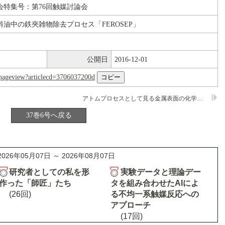
会特集号：第76回触媒討論会
油中の鉄夾雑物除去プロセス「FEROSEP」
公開日
2016-12-01
nl/pageview?articlecd=3706037200d
アトムプロセスとして見る金属表面の化学反応
37巻6号へ戻る
2026年05月07日 ～ 2026年08月07日
研究者としての私を形
実験データと理論デー
作った「師匠」たち
タを組み合わせたAIによ
(26回)
る不均一系触媒反応への
アプローチ
(17回)