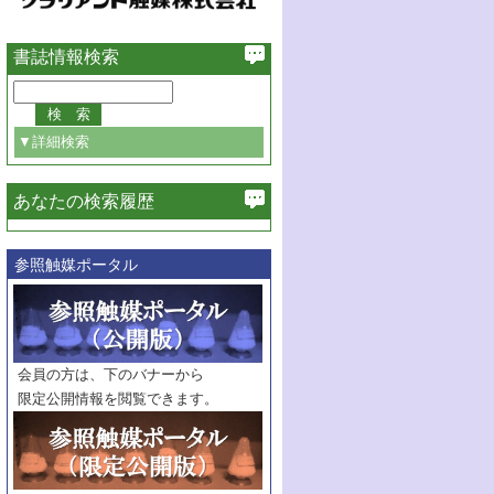
書誌情報検索
▼詳細検索
あなたの検索履歴
必ず含む
参照触媒ポータル
巻・号指定
巻
号
範囲指定
巻
号～
巻
会員の方は、下のバナーから
号
限定公開情報を閲覧できます。
触媒年鑑
年度
記事種別
マーク：
マークあり